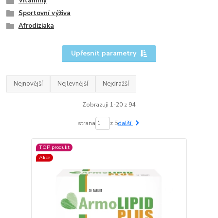
Vitamíny
Sportovní výživa
Afrodiziaka
Upřesnit parametry
Nejnovější
Nejlevnější
Nejdražší
Zobrazuji 1-20 z 94
strana
z 5
další
TOP produkt
Akce