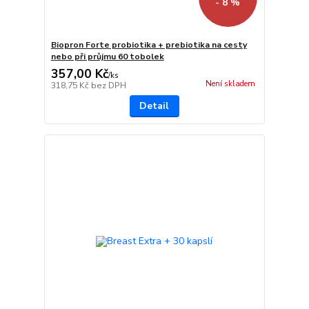
- 8 %
Biopron Forte probiotika + prebiotika na cesty
nebo při průjmu 60 tobolek
357,00 Kč
/
ks
Není skladem
318,75 Kč
bez DPH
Detail