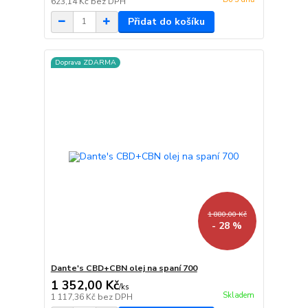
623,14 Kč
bez DPH
Přidat do košíku
Doprava ZDARMA
1 880,00 Kč
- 28 %
Dante's CBD+CBN olej na spaní 700
1 352,00 Kč
/
ks
Skladem
1 117,36 Kč
bez DPH