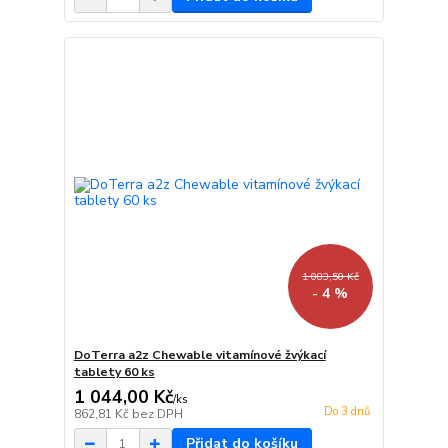
1 083,50 Kč
- 4 %
DoTerra a2z Chewable vitamínové žvýkací
tablety 60 ks
1 044,00 Kč
/
ks
Do 3 dnů
862,81 Kč
bez DPH
Přidat do košíku