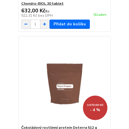
Chondro-BIOL 30 tablet
632,00 Kč
/
ks
Skladem
522,31 Kč
bez DPH
Přidat do košíku
1 872,00 Kč
- 4 %
Čokoládový rostlinný protein Doterra 512 g