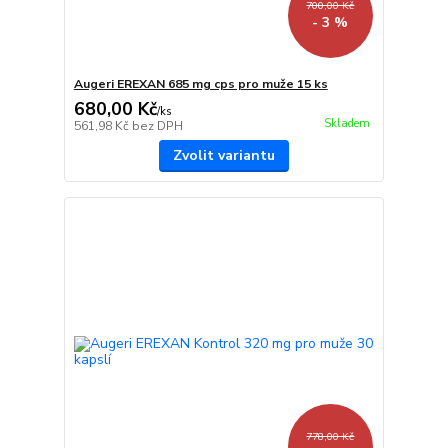
700,00 Kč
- 3 %
Augeri EREXAN 685 mg cps pro muže 15 ks
680,00 Kč
/
ks
Skladem
561,98 Kč
bez DPH
Zvolit variantu
778,00 Kč