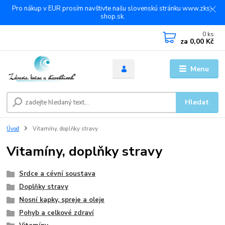
Pro nákup v EUR prosím navštivte našu slovenskú stránku www.zks-
shop.sk.
0
ks
za
0,00 Kč
Menu
Hledat
Úvod
Vitamíny, doplňky stravy
Vitamíny, doplňky stravy
Srdce a cévní soustava
Doplňky stravy
Nosní kapky, spreje a oleje
Pohyb a celkové zdraví