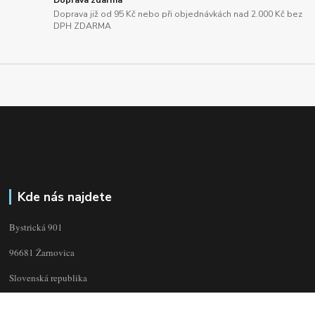
Doprava zdarma
Doprava již od 95 Kč nebo při objednávkách nad 2.000 Kč bez
DPH ZDARMA
Kde nás najdete
Bystrická 901
96681 Žarnovica
Slovenská republika