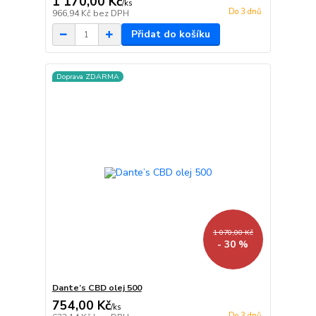
1 170,00 Kč
/
ks
Do 3 dnů
966,94 Kč
bez DPH
Přidat do košíku
Doprava ZDARMA
1 070,00 Kč
- 30 %
Dante’s CBD olej 500
754,00 Kč
/
ks
Do 3 dnů