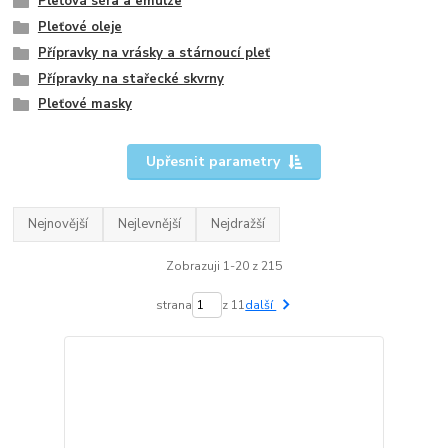
Pleťová séra a emulze
Pleťové oleje
Přípravky na vrásky a stárnoucí pleť
Přípravky na stařecké skvrny
Pleťové masky
Upřesnit parametry
Nejnovější
Nejlevnější
Nejdražší
Zobrazuji 1-20 z 215
strana
z 11
další