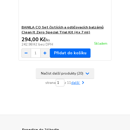
BANILA CO Set čistících a odličovacích balzámů
Clean It Zero Special Trial Kit (4 x 7 ml)
294,00 Kč
/
ks
Skladem
242,98 Kč
bez DPH
Přidat do košíku
Načíst další produkty (20)
strana
z 11
další
Expedice do 24 hodin.