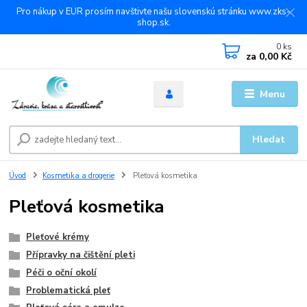
Pro nákup v EUR prosím navštivte našu slovenskú stránku www.zks-
shop.sk.
0
ks
za
0,00 Kč
Menu
Hledat
Úvod
Kosmetika a drogerie
Pleťová kosmetika
Pleťová kosmetika
Pleťové krémy
Přípravky na čištění pleti
Péči o oční okolí
Problematická pleť