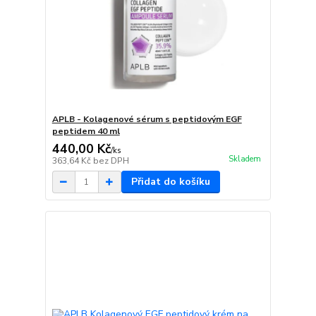
APLB - Kolagenové sérum s peptidovým EGF
peptidem 40 ml
440,00 Kč
/
ks
Skladem
363,64 Kč
bez DPH
Přidat do košíku