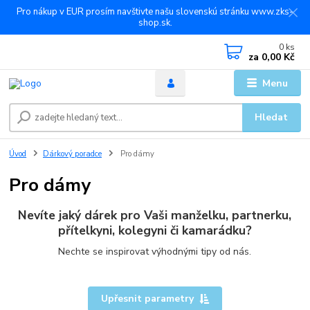
Pro nákup v EUR prosím navštivte našu slovenskú stránku www.zks-
shop.sk.
0
ks
za
0,00 Kč
Menu
Hledat
Úvod
Dárkový poradce
Pro dámy
Pro dámy
Nevíte jaký dárek pro Vaši manželku, partnerku,
přítelkyni, kolegyni či kamarádku?
Nechte se inspirovat výhodnými tipy od nás.
Upřesnit parametry