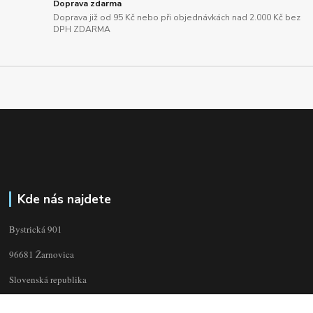
Doprava zdarma
Doprava již od 95 Kč nebo při objednávkách nad 2.000 Kč bez
DPH ZDARMA
Kde nás najdete
Bystrická 901
96681 Žarnovica
Slovenská republika