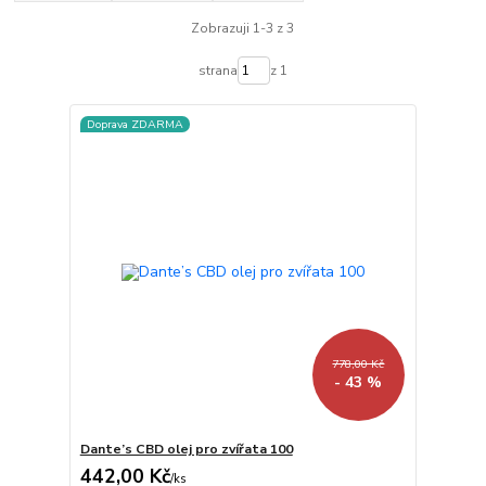
Zobrazuji 1-3 z 3
strana
z 1
Doprava ZDARMA
778,00 Kč
- 43 %
Dante’s CBD olej pro zvířata 100
442,00 Kč
/
ks