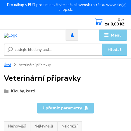
Pro nákup v EUR prosím navštivte našu slovenskú stránku www.zks-
shop.sk.
0
ks
za
0,00 Kč
Menu
Hledat
Úvod
Veterinární přípravky
Veterinární přípravky
Klouby, kosti
Upřesnit parametry
Nejnovější
Nejlevnější
Nejdražší