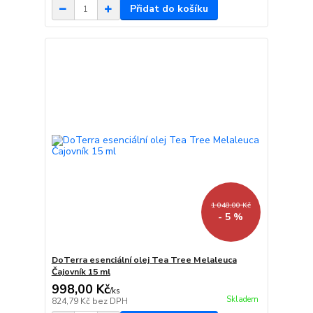
Přidat do košíku
1 048,00 Kč
- 5 %
DoTerra esenciální olej Tea Tree Melaleuca
Čajovník 15 ml
998,00 Kč
/
ks
Skladem
824,79 Kč
bez DPH