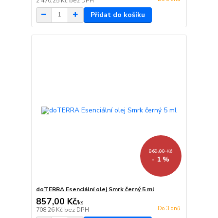
2 470,25 Kč
bez DPH
Přidat do košíku
869,00 Kč
- 1 %
doTERRA Esenciální olej Smrk černý 5 ml
857,00 Kč
/
ks
Do 3 dnů
708,26 Kč
bez DPH