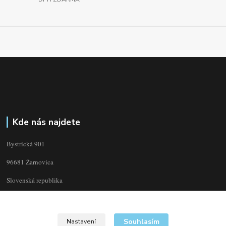
Kde nás najdete
Bystrická 901
96681 Žarnovica
Slovenská republika
Souhlasím
Nastavení