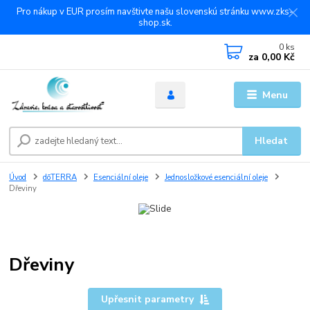
Pro nákup v EUR prosím navštivte našu slovenskú stránku www.zks-
shop.sk.
0
ks
za
0,00 Kč
Menu
Hledat
Úvod
dōTERRA
Esenciální oleje
Jednosložkové esenciální oleje
Dřeviny
Dřeviny
Upřesnit parametry