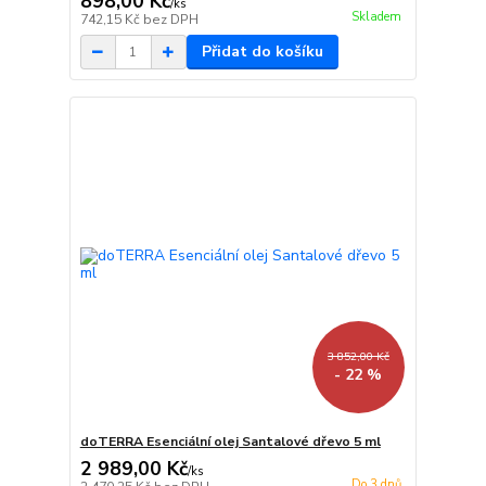
898,00 Kč
/
ks
Skladem
742,15 Kč
bez DPH
Přidat do košíku
3 852,00 Kč
- 22 %
doTERRA Esenciální olej Santalové dřevo 5 ml
2 989,00 Kč
/
ks
Do 3 dnů