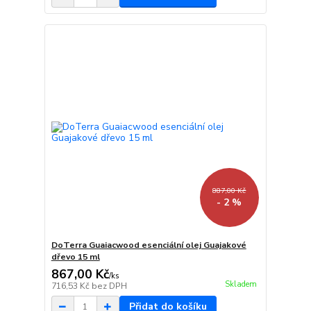
887,00 Kč
- 2 %
DoTerra Guaiacwood esenciální olej Guajakové
dřevo 15 ml
867,00 Kč
/
ks
Skladem
716,53 Kč
bez DPH
Přidat do košíku