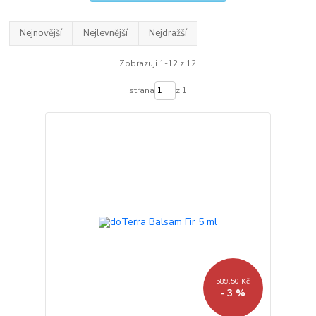
Nejnovější
Nejlevnější
Nejdražší
Zobrazuji 1-12 z 12
strana
z 1
589,50 Kč
- 3 %