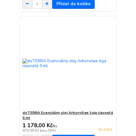
Přidat do košíku
doTERRA Esenciálny olej Arborvitae tuja riasnatá
5 ml
1 178,00 Kč
/
ks
Do 3 dnů
973,55 Kč
bez DPH