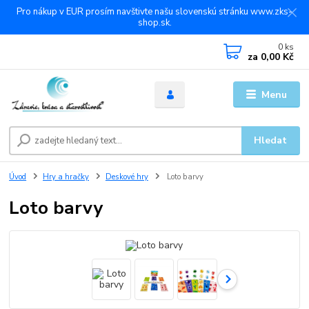
Pro nákup v EUR prosím navštivte našu slovenskú stránku www.zks-
shop.sk.
0
ks
za
0,00 Kč
Menu
Hledat
Úvod
Hry a hračky
Deskové hry
Loto barvy
Loto barvy