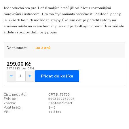
Jednoduchá hra pro 1 až 6 malých hráčů již od 2 let s roztomilými
barevnými ilustracemi. Hra má čtyři varianty náročnosti. Základní princip
je u všech herních možností stejný. Úkolem dětí je přiřadit žetony na
správná místa na svém herním plánu. O jednotlivých obrázcích si můžete
s dětmi i popovídat...
celý popis
Dostupnost
Do 3 dnů
299,00 Kč
247,11 Kč
bez DPH
Přidat do košíku
Číslo produktu:
CPTS_76700
EAN kód:
5903792767005
Značka:
Captain Smart
Počet hráčů:
1 - 6
Věk:
od 2 let