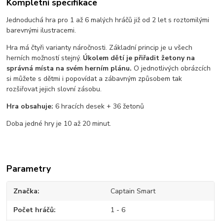
Kompletní specifikace
Jednoduchá hra pro 1 až 6 malých hráčů již od 2 let s roztomilými
barevnými ilustracemi.
Hra má čtyři varianty náročnosti. Základní princip je u všech
herních možností stejný.
Úkolem dětí je přiřadit žetony na
správná místa na svém herním plánu.
O jednotlivých obrázcích
si můžete s dětmi i popovídat a zábavným způsobem tak
rozšiřovat jejich slovní zásobu.
Hra obsahuje:
6 hracích desek + 36 žetonů
Doba jedné hry je 10 až 20 minut.
Parametry
Značka
Captain Smart
Počet hráčů
1 - 6