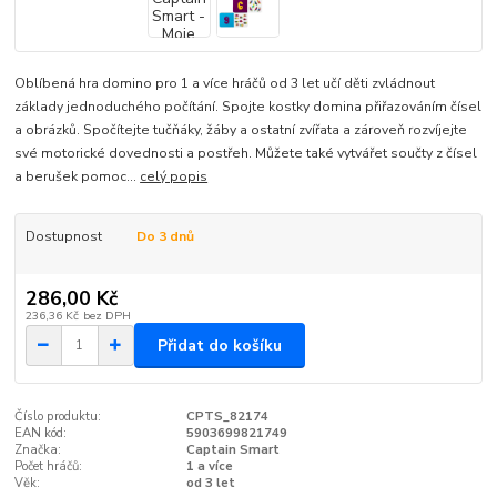
Oblíbená hra domino pro 1 a více hráčů od 3 let učí děti zvládnout
základy jednoduchého počítání. Spojte kostky domina přiřazováním čísel
a obrázků. Spočítejte tučňáky, žáby a ostatní zvířata a zároveň rozvíjejte
své motorické dovednosti a postřeh. Můžete také vytvářet součty z čísel
a berušek pomoc...
celý popis
Dostupnost
Do 3 dnů
286,00 Kč
236,36 Kč
bez DPH
Přidat do košíku
Číslo produktu:
CPTS_82174
EAN kód:
5903699821749
Značka:
Captain Smart
Počet hráčů:
1 a více
Věk:
od 3 let