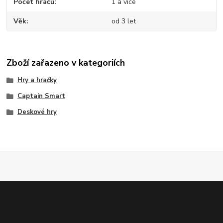
Počet hráčů
1 a více
Věk
od 3 let
Zboží zařazeno v kategoriích
Hry a hračky
Captain Smart
Deskové hry