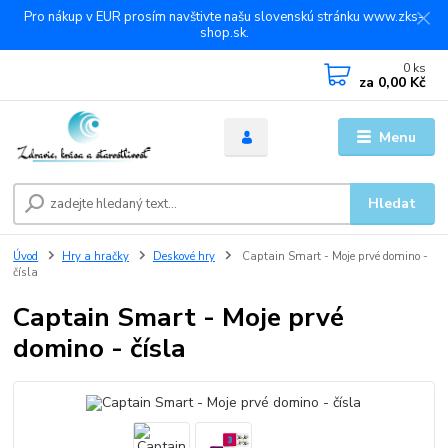
Pro nákup v EUR prosím navštivte našu slovenskú stránku www.zks-
shop.sk.
0
ks
za
0,00 Kč
Menu
Hledat
Úvod
Hry a hračky
Deskové hry
Captain Smart - Moje prvé domino -
čísla
Captain Smart - Moje prvé
domino - čísla