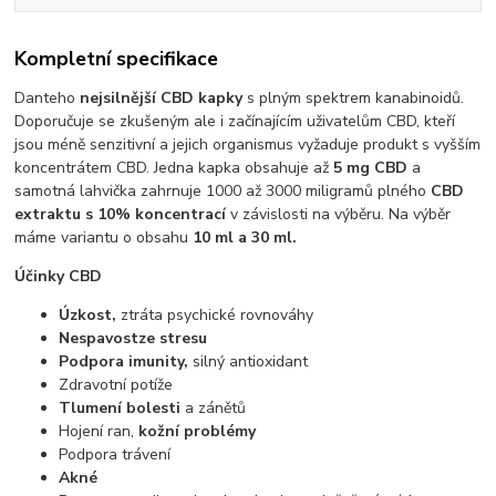
Kompletní specifikace
Danteho
nejsilnější CBD kapky
s plným spektrem kanabinoidů.
Doporučuje se zkušeným ale i začínajícím uživatelům CBD, kteří
jsou méně senzitivní a jejich organismus vyžaduje produkt s vyšším
koncentrátem CBD. Jedna kapka obsahuje až
5 mg CBD
a
samotná lahvička zahrnuje 1000 až 3000 miligramů plného
CBD
extraktu s 10% koncentrací
v závislosti na výběru. Na výběr
máme variantu o obsahu
10 ml a 30 ml.
Účinky CBD
Úzkost,
ztráta psychické rovnováhy
Nespavost
ze stresu
Podpora imunity,
silný antioxidant
Zdravotní potíže
Tlumení bolesti
a zánětů
Hojení ran,
kožní problémy
Podpora trávení
Akné