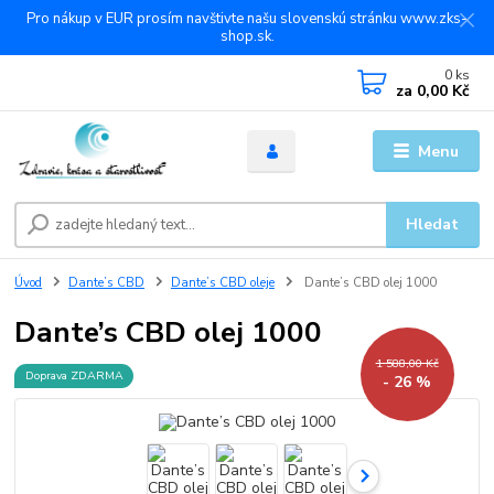
Pro nákup v EUR prosím navštivte našu slovenskú stránku www.zks-
shop.sk.
0
ks
za
0,00 Kč
Menu
Hledat
Úvod
Dante’s CBD
Dante’s CBD oleje
Dante’s CBD olej 1000
Dante’s CBD olej 1000
1 588,00 Kč
Doprava ZDARMA
- 26 %