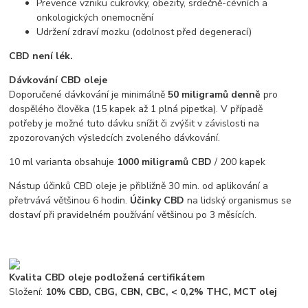
Prevence vzniku cukrovky, obezity, srdečně-cévních a
onkologických onemocnění
Udržení zdraví mozku (odolnost před degenerací)
CBD není lék.
Dávkování CBD oleje
Doporučené dávkování je minimálně
50 miligramů denně
pro
dospělého člověka (15 kapek až 1 plná pipetka). V případě
potřeby je možné tuto dávku snížit či zvýšit v závislosti na
zpozorovaných výsledcích zvoleného dávkování.
10 ml varianta obsahuje
1000 miligramů CBD
/ 200 kapek
Nástup účinků CBD oleje je přibližně 30 min. od aplikování a
přetrvává většinou 6 hodin.
Účinky CBD
na lidský organismus se
dostaví při pravidelném používání většinou po 3 měsících.
Kvalita CBD oleje podložená certifikátem
Složení:
10% CBD, CBG, CBN, CBC, < 0,2% THC, MCT olej