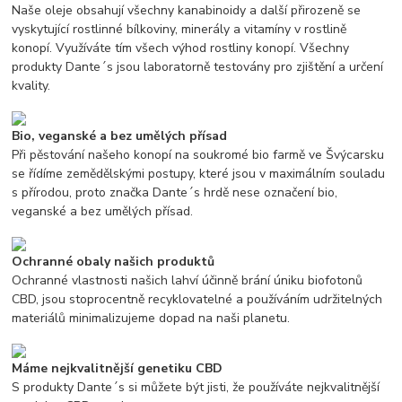
Naše oleje obsahují všechny kanabinoidy a další přirozeně se
vyskytující rostlinné bílkoviny, minerály a vitamíny v rostlině
konopí. Využíváte tím všech výhod rostliny konopí. Všechny
produkty Dante´s jsou laboratorně testovány pro zjištění a určení
kvality.
Bio, veganské a bez umělých přísad
Při pěstování našeho konopí na soukromé bio farmě ve Švýcarsku
se řídíme zemědělskými postupy, které jsou v maximálním souladu
s přírodou, proto značka Dante´s hrdě nese označení bio,
veganské a bez umělých přísad.
Ochranné obaly našich produktů
Ochranné vlastnosti našich lahví účinně brání úniku biofotonů
CBD, jsou stoprocentně recyklovatelné a používáním udržitelných
materiálů minimalizujeme dopad na naši planetu.
Máme nejkvalitnější genetiku CBD
S produkty Dante´s si můžete být jisti, že používáte nejkvalitnější