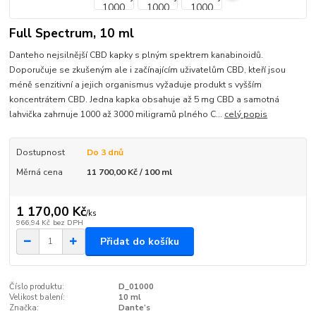
Full Spectrum, 10 ml
Danteho nejsilnější CBD kapky s plným spektrem kanabinoidů.
Doporučuje se zkušeným ale i začínajícím uživatelům CBD, kteří jsou
méně senzitivní a jejich organismus vyžaduje produkt s vyšším
koncentrátem CBD. Jedna kapka obsahuje až 5 mg CBD a samotná
lahvička zahrnuje 1000 až 3000 miligramů plného C...
celý popis
Dostupnost
Do 3 dnů
Měrná cena
11 700,00 Kč / 100 ml
1 170,00 Kč
/
ks
966,94 Kč
bez DPH
Přidat do košíku
Číslo produktu:
D_01000
Velikost balení:
10 ml
Značka:
Dante’s