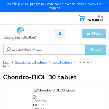
Pro nákup v EUR prosím navštivte našu slovenskú stránku www.zks-
shop.sk.
0
ks
za
0,00 Kč
Menu
Hledat
Úvod
Vitamíny, doplňky stravy
Doplňky stravy
Chondro-BIOL 30
tablet
Chondro-BIOL 30 tablet