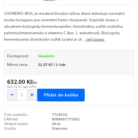
CHONDRO-BIOL je moderní kloubní výživa, která stimuluje normální
tvorbu kolagenu pro normální funkci chrupavek. Doplněk stravy s
obsahem biologicky fermentovaného chondroitinu sulfát sodného,
palmitoyletanolamidu a vitaminu C (kys. L-askorbová). Biologicky
fermentovaný chondroitin sulfát sodný je ch...
celý popis
Dostupnost
Skladem
Měrná cena
21,07 Kč / 1 tab
632,00 Kč
/
ks
522,31 Kč
bez DPH
Přidat do košíku
Číslo produktu:
771052G
EAN kód:
8588007771052
Velikost balení:
30 ks
Značka:
Grancreo