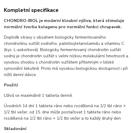
Kompletní specifikace
CHONDRO-BIOL je moderní kloubní výživa, která stimuluje
normální tvorbu kolagenu pro normální funkci chrupavek.
Doplněk stravy s obsahem biologicky fermentovaného
chondroitinu sulfát sodného, palmitoyletanolamidu a vitaminu C
(kys. L-askorbová). Biologicky fermentovaný chondroitin sulfát
sodný je chondroitin sulfát s velmi nízkou molekulární hmotností a
vysokou shodou s chondroitin sulfátem přítomným v lidské
synoviální tekutině. Proto má vysokou biologickou dostupnost i při
nižší denní dávce.
Použití
Užívá se maximálně 1 tableta denně.
Úvodních 14 dní 1 tableta ráno nebo rozdělená na 1/2 tbl ráno +
1/2 tbl večer, od 15. dne může postačovat 1 tableta ráno nebo
rozdělená na 1/2 tbl ráno + 1/2 tbl večer a to každý druhý den
Skladování