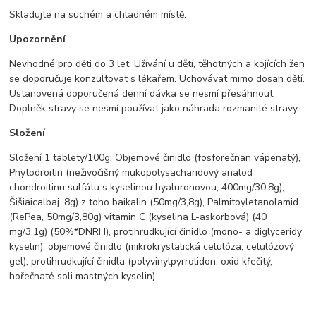
Skladujte na suchém a chladném místě.
Upozornění
Nevhodné pro děti do 3 let. Užívání u dětí, těhotných a kojících žen
se doporučuje konzultovat s lékařem. Uchovávat mimo dosah dětí.
Ustanovená doporučená denní dávka se nesmí přesáhnout.
Doplněk stravy se nesmí používat jako náhrada rozmanité stravy.
Složení
Složení 1 tablety/100g: Objemové činidlo (fosforečnan vápenatý),
Phytodroitin (neživočišný mukopolysacharidový analod
chondroitinu sulfátu s kyselinou hyaluronovou, 400mg/30,8g),
Šišiaicalbaj ,8g) z toho baikalin (50mg/3,8g), Palmitoyletanolamid
(RePea, 50mg/3,80g) vitamin C (kyselina L-askorbová) (40
mg/3,1g) (50%*DNRH), protihrudkující činidlo (mono- a diglyceridy
kyselin), objemové činidlo (mikrokrystalická celulóza, celulózový
gel), protihrudkující činidla (polyvinylpyrrolidon, oxid křečitý,
hořečnaté soli mastných kyselin).