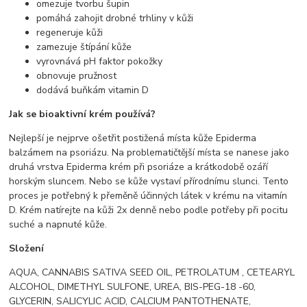
omezuje tvorbu šupin
pomáhá zahojit drobné trhliny v kůži
regeneruje kůži
zamezuje štípání kůže
vyrovnává pH faktor pokožky
obnovuje pružnost
dodává buňkám vitamin D
Jak se bioaktivní krém používá?
Nejlepší je nejprve ošetřit postižená místa kůže Epiderma
balzámem na psoriázu. Na problematičtější místa se nanese jako
druhá vrstva Epiderma krém při psoriáze a krátkodobě ozáří
horským sluncem. Nebo se kůže vystaví přírodnímu slunci. Tento
proces je potřebný k přeměně účinných látek v krému na vitamín
D. Krém natírejte na kůži 2x denně nebo podle potřeby při pocitu
suché a napnuté kůže.
Složení
AQUA, CANNABIS SATIVA SEED OIL, PETROLATUM , CETEARYL
ALCOHOL, DIMETHYL SULFONE, UREA, BIS-PEG-18 -60,
GLYCERIN, SALICYLIC ACID, CALCIUM PANTOTHENATE,