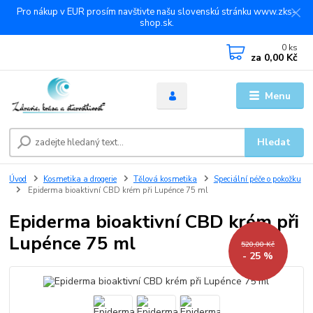
Pro nákup v EUR prosím navštivte našu slovenskú stránku www.zks-
shop.sk.
0
ks
za
0,00 Kč
Menu
Hledat
Úvod
Kosmetika a drogerie
Tělová kosmetika
Speciální péče o pokožku
Epiderma bioaktivní CBD krém při Lupénce 75 ml
Epiderma bioaktivní CBD krém při
Lupénce 75 ml
520,00 Kč
- 25 %