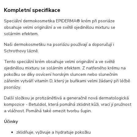
Kompletní specifikace
Speciální dermokosmetika EPIDERMA® krém při psoriáze
obsahuje velmi originální a ve světě ojedinělou mixturu se
solárním efektem.
Naši dermokosmetiku na psoriázu používají a doporučují i
Schrothovy lázně.
Tento speciální krém obsahuje velmi originální a ve světě
ojedinělou mixturu se solárním efektem. Z natřeného krému na
pokožku se díky osvícení horským sluncem nebo slunečním
zářením vytváří vitamín D, který je buňkami velmi žádaný při léčbě
psoriázy.
Další složkou je protizánětlivá a generačně nová dermatologická
kompozice - Betuldiol, která pomáhá zklidnit kůži, vrací jí pružnost
a vláčnost. Pomáhá také omezit tvorbu šupin.
Účinky
zklidňuje, vyživuje a hydratuje pokožku