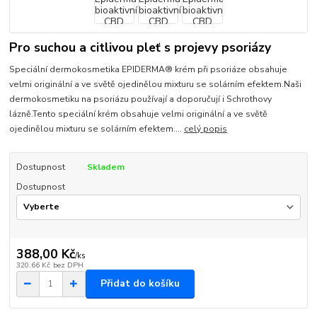
Pro suchou a citlivou pleť s projevy psoriázy
Speciální dermokosmetika EPIDERMA® krém při psoriáze obsahuje
velmi originální a ve světě ojedinělou mixturu se solárním efektem.Naši
dermokosmetiku na psoriázu používají a doporučují i Schrothovy
lázně.Tento speciální krém obsahuje velmi originální a ve světě
ojedinělou mixturu se solárním efektem....
celý popis
Dostupnost
Skladem
Dostupnost
388,00 Kč
/
ks
320,66 Kč
bez DPH
Přidat do košíku