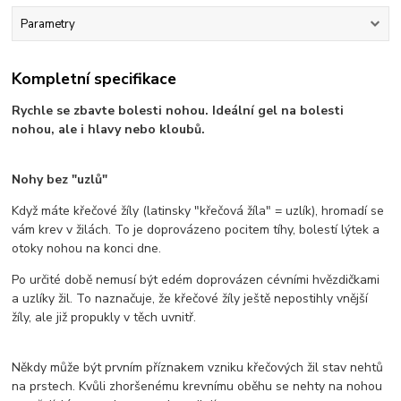
Parametry
Kompletní specifikace
Rychle se zbavte bolesti nohou. Ideální gel na bolesti
nohou, ale i hlavy nebo kloubů.
Nohy bez "uzlů"
Když máte křečové žíly (latinsky "křečová žíla" = uzlík), hromadí se
vám krev v žilách. To je doprovázeno pocitem tíhy, bolestí lýtek a
otoky nohou na konci dne.
Po určité době nemusí být edém doprovázen cévními hvězdičkami
a uzlíky žil. To naznačuje, že křečové žíly ještě nepostihly vnější
žíly, ale již propukly v těch uvnitř.
Někdy může být prvním příznakem vzniku křečových žil stav nehtů
na prstech. Kvůli zhoršenému krevnímu oběhu se nehty na nohou