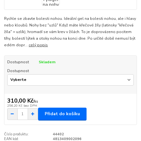
Rychle se zbavte bolesti nohou. Ideální gel na bolesti nohou, ale i hlavy
nebo kloubů. Nohy bez "uzlů" Když máte křečové žíly (latinsky "křečová
žíla" = uzlík), hromadí se vám krev v žilách. To je doprovázeno pocitem
tíhy, bolestí lýtek a otoky nohou na konci dne. Po určité době nemusí být
edém dopr...
celý popis
Dostupnost
Skladem
Dostupnost
310,00 Kč
/
ks
256,20 Kč
bez DPH
Přidat do košíku
Číslo produktu:
44402
EAN kód:
4813409002096