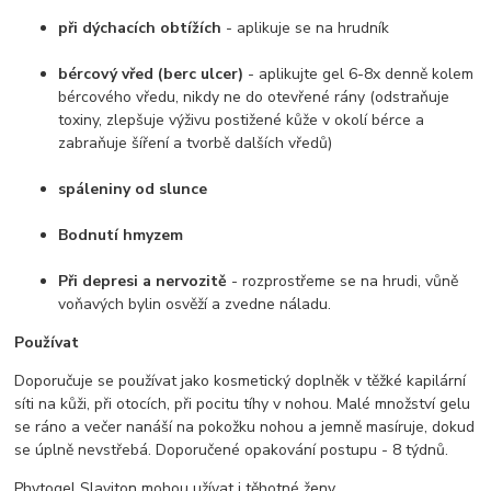
při dýchacích obtížích
- aplikuje se na hrudník
bércový vřed (berc ulcer)
- aplikujte gel 6-8x denně kolem
bércového vředu, nikdy ne do otevřené rány (odstraňuje
toxiny, zlepšuje výživu postižené kůže v okolí bérce a
zabraňuje šíření a tvorbě dalších vředů)
spáleniny od slunce
Bodnutí hmyzem
Při depresi a nervozitě
- rozprostřeme se na hrudi, vůně
voňavých bylin osvěží a zvedne náladu.
Používat
Doporučuje se používat jako kosmetický doplněk v těžké kapilární
síti na kůži, při otocích, při pocitu tíhy v nohou. Malé množství gelu
se ráno a večer nanáší na pokožku nohou a jemně masíruje, dokud
se úplně nevstřebá. Doporučené opakování postupu - 8 týdnů.
Phytogel Slaviton mohou užívat i těhotné ženy.