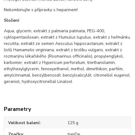
Nekombinujte s přípravky s heparinem!
Složení
Aqua, glycerin, extrakt z palmaria palmata, PEG-400,
cyklopentasiloxan, extrakt z Humulus lupulus, extrakt z heřmánku
recutita, extrakt ze semen Aesculus hippocastanum, extrakt z
listů Hamamelis virginiana, extrakt z brzlíku vulgaris, extrakt z
rozmarýnu lékařského (Rosmarinus officinalis), propylenglykol,
karbomer, extrakt z Hypericum perforatum, triethanolamin,
ethylhexylglycerin, fenoxyethanol, methol, dimethikon, parfém,
amylcinnamal, benzylbenzoát, benzylsalicylát, citronellol eugenol,
geraniol, hydroxycitronellal Linalool
Parametry
Velikost balení
125 g
Značka
tianDe