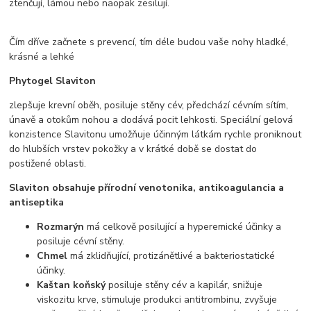
ztenčují, lámou nebo naopak zesilují.
Čím dříve začnete s prevencí, tím déle budou vaše nohy hladké,
krásné a lehké
Phytogel Slaviton
zlepšuje krevní oběh, posiluje stěny cév, předchází cévním sítím,
únavě a otokům nohou a dodává pocit lehkosti. Speciální gelová
konzistence Slavitonu umožňuje účinným látkám rychle proniknout
do hlubších vrstev pokožky a v krátké době se dostat do
postižené oblasti.
Slaviton obsahuje přírodní venotonika, antikoagulancia a
antiseptika
Rozmarýn
má celkově posilující a hyperemické účinky a
posiluje cévní stěny.
Chmel
má zklidňující, protizánětlivé a bakteriostatické
účinky.
Kaštan koňský
posiluje stěny cév a kapilár, snižuje
viskozitu krve, stimuluje produkci antitrombinu, zvyšuje