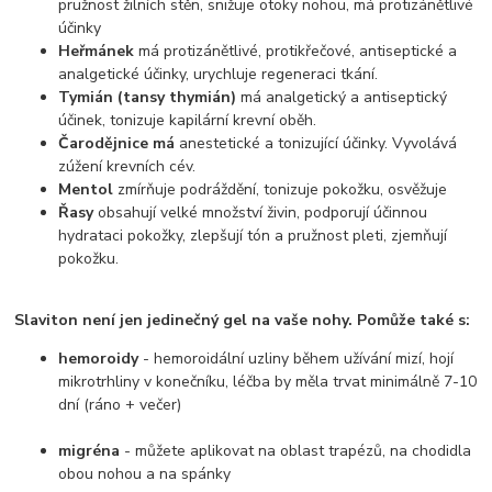
pružnost žilních stěn, snižuje otoky nohou, má protizánětlivé
účinky
Heřmánek
má protizánětlivé, protikřečové, antiseptické a
analgetické účinky, urychluje regeneraci tkání.
Tymián (tansy thymián)
má analgetický a antiseptický
účinek, tonizuje kapilární krevní oběh.
Čarodějnice má
anestetické a tonizující účinky. Vyvolává
zúžení krevních cév.
Mentol
zmírňuje podráždění, tonizuje pokožku, osvěžuje
Řasy
obsahují velké množství živin, podporují účinnou
hydrataci pokožky, zlepšují tón a pružnost pleti, zjemňují
pokožku.
Slaviton není jen jedinečný gel na vaše nohy. Pomůže také s:
hemoroidy
- hemoroidální uzliny během užívání mizí, hojí
mikrotrhliny v konečníku, léčba by měla trvat minimálně 7-10
dní (ráno + večer)
migréna
- můžete aplikovat na oblast trapézů, na chodidla
obou nohou a na spánky