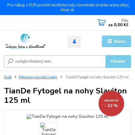
Pro nákup v EUR prosím navštivte našu slovenskú stránku www.zks-
shop.sk.
0
ks
za
0,00 Kč
Menu
Hledat
Úvod
Přípravky pro péči o nohy
TianDe Fytogel na nohy Slaviton 125 ml
TianDe Fytogel na nohy Slaviton
125 ml
455,00 Kč
- 32 %