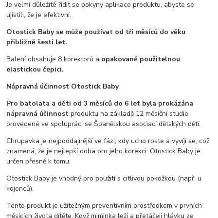
Je velmi důležité řídit se pokyny aplikace produktu, abyste se
ujistili, že je efektivní.
Otostick Baby se může používat od tří měsíců do věku
přibližně šesti let.
Balení obsahuje 8 korektorů a
opakovaně použitelnou
elastickou čepici.
Nápravná účinnost Otostick Baby
Pro batolata a děti od 3 měsíců do 6 let byla prokázána
nápravná účinnost
produktu na základě 12 měsíční studie
provedené ve spolupráci se Španělskou asociací dětských dětí.
Chrupavka je nejpoddajnější ve fázi, kdy ucho roste a vyvíjí se, což
znamená, že je nejlepší doba pro jeho korekci. Otostick Baby je
určen přesně k tomu.
Otostick Baby je vhodný pro použití s ​​citlivou pokožkou (např. u
kojenců).
Tento produkt je užitečným preventivním prostředkem v prvních
měsících života dítěte. Když miminka leží a přetáčejí hlávku ze