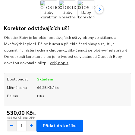
Korektor odstávajících uší
Otostick Baby je korektor odstávajících uši vyrobený ze silikonu a
lékařských lepidel. Přilne k uchu a přilehlé části hlavy a zajišťuje
optimální umístění ucha a chrupavky, díky čemuž se obě vyvíjejí správně.
Od velikosti korektoru a po jeho tvrdost se vlastnosti Otostick Baby
dokážou dokonale přizp...
celý popis
Dostupnost
Skladem
Měrná cena
66,25 Kč / ks
Balení
8 ks
530,00 Kč
/
ks
438,02 Kč
bez DPH
Přidat do košíku