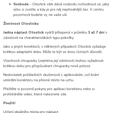
Svoboda
– Otostick vám dává svobodu rozhodnout se, jaký
účes si zvolíte a kdy je pro něj nejvhodnější čas. V centru
pozornosti budete vy, ne vaše uši.
Životnost Otosticku
Jedna náplast Otostick
vydrží přilepená v průměru
3 až 7 dní
v
závislosti na charakteristikách typu pokožky.
Jako u jiných korektorů, v některých případech Otostick vyžaduje
krátkou adaptační dobu. Může to být ze dvou různých důvodů:
Vlastnosti chrupavky (zejména její odolnost) mohou vyžadovat
krátkou dobu pro přizpůsobení chrupavky nové poloze.
Nedostatek počátečních zkušeností s aplikováním, což brání
umístění korektoru na přesné místo na uchu.
Přečtěte si pozorně pokyny pro aplikaci korektoru nebo si
prohlédněte video, které naleznete zde.
Použití
Určení ideálního místa pro náplast: