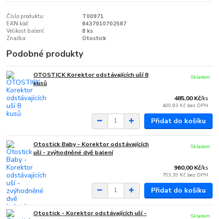
Číslo produktu:
T00971
EAN kód:
8437010702587
Velikost balení:
8 ks
Značka:
Otostick
Podobné produkty
OTOSTICK Korektor odstávajících uší 8
Skladem
kusů
485,00 Kč
/
ks
400,83 Kč
bez DPH
Přidat do košíku
Otostick Baby - Korektor odstávajících
Skladem
uší - zvýhodněné dvě balení
960,00 Kč
/
ks
793,39 Kč
bez DPH
Přidat do košíku
Otostick - Korektor odstávajících uší -
Skladem