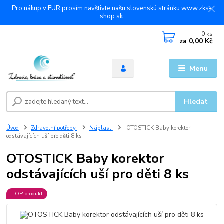
Pro nákup v EUR prosím navštivte našu slovenskú stránku www.zks-
shop.sk.
0
ks
za
0,00 Kč
Menu
Hledat
Úvod
Zdravotní potřeby
Náplasti
OTOSTICK Baby korektor
odstávajících uší pro děti 8 ks
OTOSTICK Baby korektor
odstávajících uší pro děti 8 ks
TOP produkt