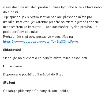
v závislosti na umístění produktu může být ucho blíže k hlavě nebo
dále od ní.
Tip: způsob, jak si vyzkoušet identifikaci přesného místa pro
umístění korektoru je: korektor přiložte na místo a jemně zatlačte
ucho směrem ke korektoru – bez odstranění krycího proužku – a
podle potřeby opakujte.
Prohlédněte si přesný postup ve videu. Více na:
https://www.youtube.com/watch?v=5fz0CmwFoHg
Skladování
Skladujte na suchém a chladném místě, mimo dosah dětí
Upozornění
Doporučené použití od 3 měsíců do 6 let.
Složení
Obsahuje příjemný průhledný silikon, lepidlo