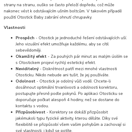
strany na stranu, ouško se často přeloží dopředu, což může
nakonec vést k odstávajícím ušním boltcům. V takovém případě
použití Otostick Baby zabrání ohnutí chrupavky.
Vlastnosti
Prospěch
- Otostick je jednoduché řešení odstávajících uší.
Jeho vizuální efekt umožňuje každému, aby se cítil
sebevědoměji.
Okamžitý efekt
- Za pouhých pár minut as malým úsilím se
s Otostickem projeví rychlý estetický efekt.
Neviditelný
- Diskrétnost patří mezi mnohé vlastnosti
Otosticku. Nikdo nebude ani tušit, že jej používáte.
Odolnost
- Otostick je odolný vůči vodě. Chcete-li
dosáhnout optimální trvanlivosti a odolnosti korektoru,
postupujte přesně podle pokynů. Po aplikaci Otosticku se
doporučuje počkat alespoň 4 hodiny, než se dostane do
kontaktu s vodou.
Přizpůsobivost
- Korektory se dokáží přizpůsobit
jakémukoli typu fyzické aktivity, kterou děláte. Díky své
flexibilitě se přizpůsobí všem vašim pohybům a zachovají si
své vlastnosti, i když se potíte.