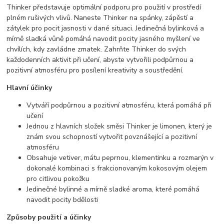
Thinker představuje optimální podporu pro použití v prostředí
plném rušivých vlivů. Naneste Thinker na spánky, zápěstí a
zátylek pro pocit jasnosti v dané situaci. Jedinečná bylinková a
mírně sladká vůně pomáhá navodit pocity jasného myšlení ve
chvílích, kdy zavládne zmatek. Zahrňte Thinker do svých
každodenních aktivit při učení, abyste vytvořili podpůrnou a
pozitivní atmosféru pro posílení kreativity a soustředění.
Hlavní účinky
Vytváří podpůrnou a pozitivní atmosféru, která pomáhá při
učení
Jednou z hlavních složek směsi Thinker je limonen, který je
znám svou schopností vytvořit povznášející a pozitivní
atmosféru
Obsahuje vetiver, mátu peprnou, klementinku a rozmarýn v
dokonalé kombinaci s frakcionovaným kokosovým olejem
pro citlivou pokožku
Jedinečné bylinné a mírně sladké aroma, které pomáhá
navodit pocity bdělosti
Způsoby použití a účinky