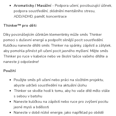
Aromaticky / Masážní
- Podpora učení, povzbuzující účinek,
podpora soustředění, zklidnění mentálního stresu,
ADD/ADHD, paměť, koncentrace
Thinker™ pro děti
Díky povznášejícím účinkům klementinky může směs Thinker
pomoci s duševní energií a podpořit silnější pocit soustředění.
Kuličkou naneste dítěti směs Thinker na spánky, zápěstí a zátylek,
aby pomohla přinést při učení pocit jasného myšlení. Mějte směs
Thinker po ruce v kabelce nebo ve školní tašce vašeho dítěte a
naneste ji odpoledne!
Použití
Použijte směs při učení nebo práci na složitém projektu,
abyste udrželi soustředění na aktuální úlohu
Thinker se skvěle hodí k tomu, aby ho vaše dítě mělo stále
s sebou v batohu
Naneste kuličkou na zápěstí nebo ruce pro zvýšení pocitu
jasné mysli a bdělosti
Naneste v době nízké energie, jako například po obědě