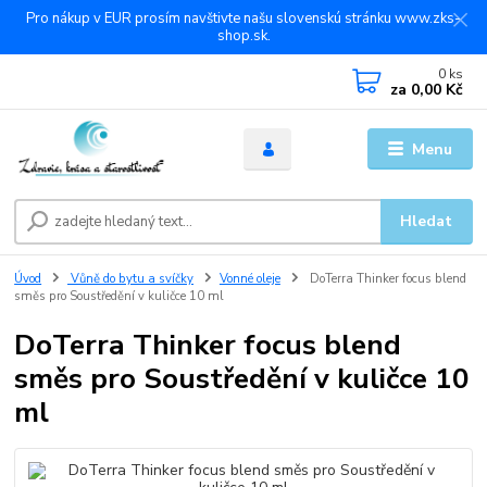
Pro nákup v EUR prosím navštivte našu slovenskú stránku www.zks-
shop.sk.
0
ks
za
0,00 Kč
Menu
Hledat
Úvod
Vůně do bytu a svíčky
Vonné oleje
DoTerra Thinker focus blend
směs pro Soustředění v kuličce 10 ml
DoTerra Thinker focus blend
směs pro Soustředění v kuličce 10
ml