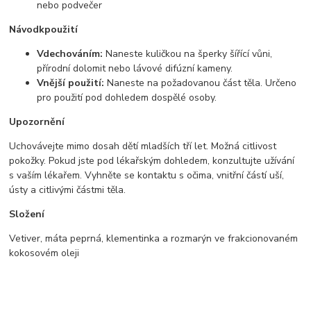
nebo podvečer
Návod
k
použití
Vdechováním:
Naneste kuličkou na šperky šířící vůni,
přírodní dolomit nebo lávové difúzní kameny.
Vnější použití:
Naneste na požadovanou část těla. Určeno
pro použití pod dohledem dospělé osoby.
Upozornění
Uchovávejte mimo dosah dětí mladších tří let. Možná citlivost
pokožky. Pokud jste pod lékařským dohledem, konzultujte užívání
s vaším lékařem. Vyhněte se kontaktu s očima, vnitřní částí uší,
ústy a citlivými částmi těla.
Složení
Vetiver, máta peprná, klementinka a rozmarýn ve frakcionovaném
kokosovém oleji