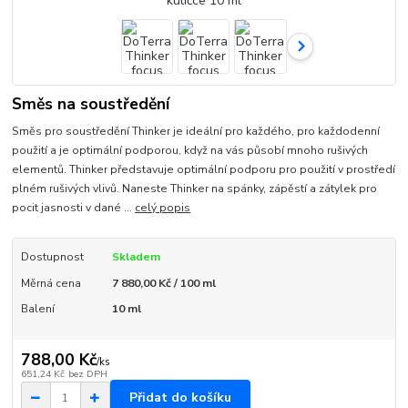
Směs na soustředění
Směs pro soustředění Thinker je ideální pro každého, pro každodenní
použití a je optimální podporou, když na vás působí mnoho rušivých
elementů. Thinker představuje optimální podporu pro použití v prostředí
plném rušivých vlivů. Naneste Thinker na spánky, zápěstí a zátylek pro
pocit jasnosti v dané ...
celý popis
Dostupnost
Skladem
Měrná cena
7 880,00 Kč / 100 ml
Balení
10 ml
788,00 Kč
/
ks
651,24 Kč
bez DPH
Přidat do košíku