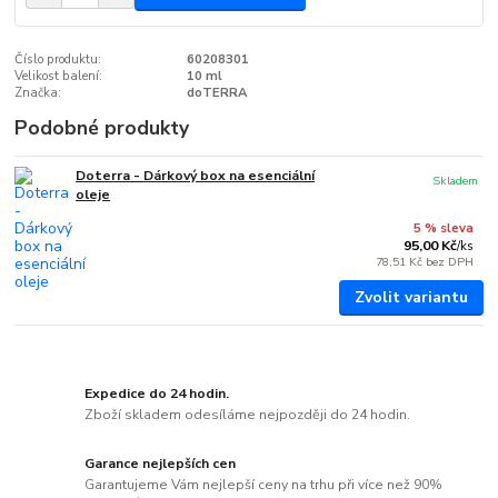
Číslo produktu:
60208301
Velikost balení:
10 ml
Značka:
doTERRA
Podobné produkty
Doterra - Dárkový box na esenciální
Skladem
oleje
5 % sleva
95,00 Kč
/
ks
78,51 Kč
bez DPH
Zvolit variantu
Expedice do 24 hodin.
Zboží skladem odesíláme nejpozději do 24 hodin.
Garance nejlepších cen
Garantujeme Vám nejlepší ceny na trhu při více než 90%