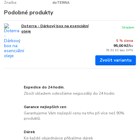
Značka:
doTERRA
Podobné produkty
Doterra - Dárkový box na esenciální
Skladem
oleje
5 % sleva
95,00 Kč
/
ks
78,51 Kč
bez DPH
Zvolit variantu
Expedice do 24 hodin.
Zboží skladem odesíláme nejpozději do 24 hodin.
Garance nejlepších cen
Garantujeme Vám nejlepší ceny na trhu při více než 90%
produktů.
Dárek
Ke každé objednávce přibalíme dárek