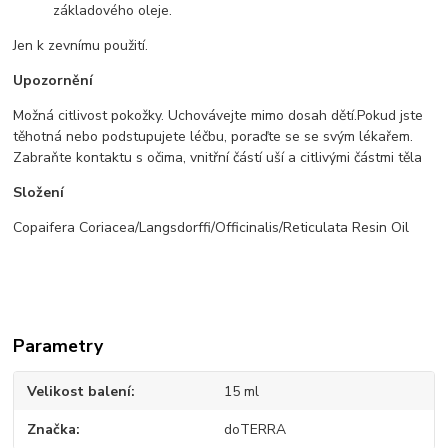
základového oleje.
Jen k zevnímu použití.
Upozornění
Možná citlivost pokožky. Uchovávejte mimo dosah dětí.Pokud jste
těhotná nebo podstupujete léčbu, poraďte se se svým lékařem.
Zabraňte kontaktu s očima, vnitřní částí uší a citlivými částmi těla
Složení
Copaifera Coriacea/Langsdorffi/Officinalis/Reticulata Resin Oil
Parametry
Velikost balení
15 ml
Značka
doTERRA