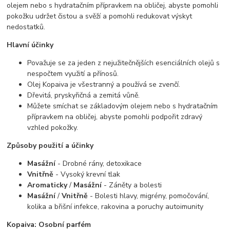
olejem nebo s hydratačním přípravkem na obličej, abyste pomohli
pokožku udržet čistou a svěží a pomohli redukovat výskyt
nedostatků.
Hlavní účinky
Považuje se za jeden z nejužitečnějších esenciálních olejů s
nespočtem využití a přínosů.
Olej Kopaiva je všestranný a používá se zvenčí.
Dřevitá, pryskyřičná a zemitá vůně.
Můžete smíchat se základovým olejem nebo s hydratačním
přípravkem na obličej, abyste pomohli podpořit zdravý
vzhled pokožky.
Způsoby použití a účinky
Masážní
- Drobné rány, detoxikace
Vnitřně
- Vysoký krevní tlak
Aromaticky
/
Masážní
- Záněty a bolesti
Masážní
/
Vnitřně
- Bolesti hlavy, migrény, pomočování,
kolika a břišní infekce, rakovina a poruchy autoimunity
Kopaiva: Osobní parfém