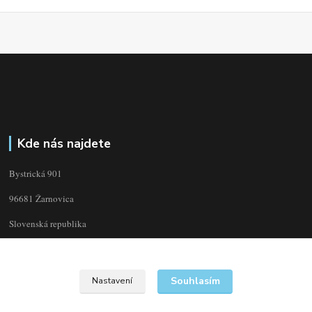
Kde nás najdete
Bystrická 901
96681 Žarnovica
Slovenská republika
Souhlasím
Nastavení