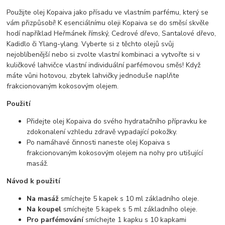
Použijte olej Kopaiva jako přísadu ve vlastním parfému, který se
vám přizpůsobí! K esenciálnímu oleji Kopaiva se do směsí skvěle
hodí například Heřmánek římský, Cedrové dřevo, Santalové dřevo,
Kadidlo či Ylang-ylang. Vyberte si z těchto olejů svůj
nejoblíbenější nebo si zvolte vlastní kombinaci a vytvořte si v
kuličkové lahvičce vlastní individuální parfémovou směs! Když
máte vůni hotovou, zbytek lahvičky jednoduše naplňte
frakcionovaným kokosovým olejem.
Použití
Přidejte olej Kopaiva do svého hydratačního přípravku ke
zdokonalení vzhledu zdravě vypadající pokožky.
Po namáhavé činnosti naneste olej Kopaiva s
frakcionovaným kokosovým olejem na nohy pro utišující
masáž.
Návod k použití
Na masáž
smíchejte 5 kapek s 10 ml základního oleje.
Na koupel
smíchejte 5 kapek s 5 ml základního oleje.
Pro parfémování
smíchejte 1 kapku s 10 kapkami