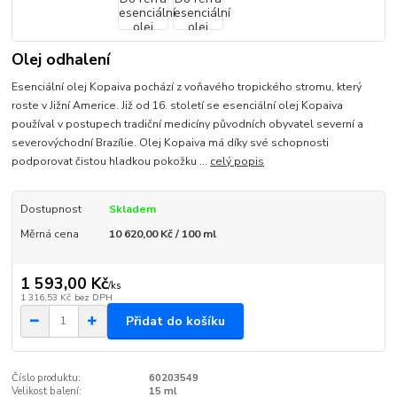
Olej odhalení
Esenciální olej Kopaiva pochází z voňavého tropického stromu, který
roste v Jižní Americe. Již od 16. století se esenciální olej Kopaiva
používal v postupech tradiční medicíny původních obyvatel severní a
severovýchodní Brazílie. Olej Kopaiva má díky své schopnosti
podporovat čistou hladkou pokožku ...
celý popis
Dostupnost
Skladem
Měrná cena
10 620,00 Kč / 100 ml
1 593,00 Kč
/
ks
1 316,53 Kč
bez DPH
Přidat do košíku
Číslo produktu:
60203549
Velikost balení:
15 ml