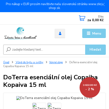
Pro nákup v EUR prosím navštivte našu slovenskú stránku www.zks-
shop.sk.
0
ks
za
0,00 Kč
Menu
Hledat
Úvod
Vůně do bytu a svíčky
Vonné oleje
DoTerra esenciální olej
Copaiba Kopaiva 15 ml
DoTerra esenciální olej Copaiba
Kopaiva 15 ml
1 622,00 Kč
- 2 %