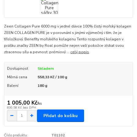
Zeen Collagen Pure 6000 mg v jedné dávce 100% čistý mořský kolagen
ZEEN COLLAGEN PURE je v porovnání s jinými výjimečný i tím, že je
třísložkový. Benefity mořského kolagenu Tento rozpustný kolagen v
prášku značky ZEEN by Roal pomůže nejen vaší pokožce získat svou
ztracenou sílu a pevnost: prémiový ...
celý popis
Dostupnost
Skladem
Měrná cena
558,33 Kč / 100 g
Balení
180 g
1 005,00 Kč
/
ks
830,58 Kč
bez DPH
Přidat do košíku
Číslo produktu:
T01102