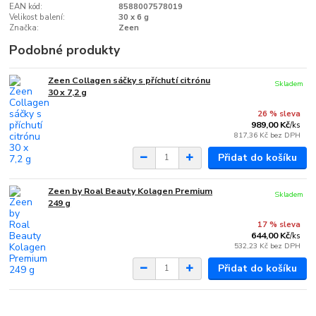
EAN kód:
8588007578019
Velikost balení:
30 x 6 g
Značka:
Zeen
Podobné produkty
Zeen Collagen sáčky s příchutí citrónu
Skladem
30 x 7,2 g
26 % sleva
989,00 Kč
/
ks
817,36 Kč
bez DPH
Přidat do košíku
Zeen by Roal Beauty Kolagen Premium
Skladem
249 g
17 % sleva
644,00 Kč
/
ks
532,23 Kč
bez DPH
Přidat do košíku