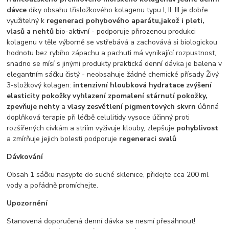
dávce
díky obsahu třísložkového kolagenu typu I, II, III je dobře
využitelný k
regeneraci pohybového aparátu,
jakož i pleti,
vlasů a nehtů
bio-aktivní - podporuje přirozenou produkci
kolagenu v těle výborně se vstřebává a zachovává si biologickou
hodnotu bez rybího zápachu a pachuti má vynikající rozpustnost,
snadno se mísí s jinými produkty praktická denní dávka je balena v
elegantním sáčku čistý - neobsahuje žádné chemické přísady Živý
3-složkový kolagen:
intenzivní hloubková hydratace zvýšení
elasticity pokožky vyhlazení zpomalení stárnutí pokožky,
zpevňuje nehty
a
vlasy zesvětlení pigmentových skvrn
účinná
doplňková terapie při léčbě celulitidy vysoce účinný proti
rozšířených cívkám a striím vyživuje klouby, zlepšuje
pohyblivost
a zmírňuje jejich bolesti podporuje
regeneraci svalů
Dávkování
Obsah 1 sáčku nasypte do suché sklenice, přidejte cca 200 ml
vody a pořádně promíchejte.
Upozornění
Stanovená doporučená denní dávka se nesmí přesáhnout!