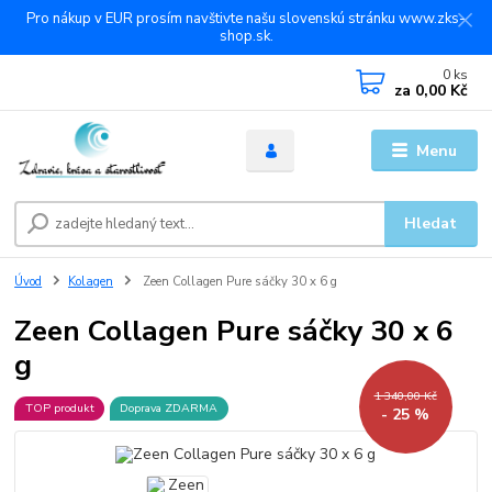
Pro nákup v EUR prosím navštivte našu slovenskú stránku www.zks-
shop.sk.
0
ks
za
0,00 Kč
Menu
Hledat
Úvod
Kolagen
Zeen Collagen Pure sáčky 30 x 6 g
Zeen Collagen Pure sáčky 30 x 6
g
1 340,00 Kč
TOP produkt
Doprava ZDARMA
- 25 %