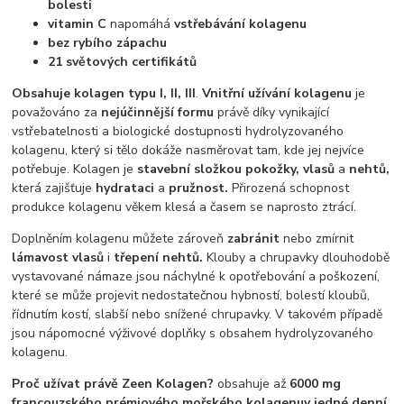
bolesti
vitamin C
napomáhá
vstřebávání kolagenu
bez rybího zápachu
21 světových certifikátů
Obsahuje kolagen typu I, II, III
.
Vnitřní užívání kolagenu
je
považováno za
nejúčinnější formu
právě díky vynikající
vstřebatelnosti a biologické dostupnosti hydrolyzovaného
kolagenu, který si tělo dokáže nasměrovat tam, kde jej nejvíce
potřebuje. Kolagen je
stavební složkou pokožky, vlasů
a
nehtů,
která zajišťuje
hydrataci
a
pružnost.
Přirozená schopnost
produkce kolagenu věkem klesá a časem se naprosto ztrácí.
Doplněním kolagenu můžete zároveň
zabránit
nebo zmírnit
lámavost vlasů
i
třepení nehtů.
Klouby a chrupavky dlouhodobě
vystavované námaze jsou náchylné k opotřebování a poškození,
které se může projevit nedostatečnou hybností, bolestí kloubů,
řídnutím kostí, slabší nebo snížené chrupavky. V takovém případě
jsou nápomocné výživové doplňky s obsahem hydrolyzovaného
kolagenu.
Proč užívat právě Zeen Kolagen?
obsahuje až
6000 mg
francouzského prémiového mořského kolagenu
v jedné denní