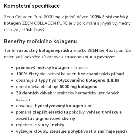
Kompletní specifikace
Zeen Collagen Pure 6000 mg v jedné dávce
100% čistý mořský
kolagen
ZEEN COLLAGEN PURE je v porovnání s jinými výjimečný
i tím, že je třísložkový.
Benefity mořského kolagenu
Tento
rozpustný kolagen
v
prášku
značky
ZEEN by Roal
pomůže
nejen vaší pokožce získat svou ztracenou
sílu
a
pevnost:
prémiový mořský kolagen
z Francie
100% čistý
bio-aktivní kolagen
bez chemických přísad
obsahuje
3 typy hydrolyzovaného kolagenu
(I, II, III)
denní dávka obsahuje
6000 mg kolagenu
30 denních dávek
v prakticky hermeticky uzavřených
sáčcích
obsahuje
hydrolyzovaný kolagen
k pití
pomáhá
zlepšit elasticitu
pokožky,
vyhladit vrásky
a
zesvětlit pigmentové skvrny
regeneruje
vlasy
i
nehty
vyživuje klouby, zlepšuje pohyblivost
a
zmírňuje jejich