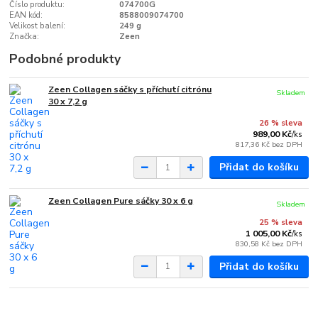
Číslo produktu:
074700G
EAN kód:
8588009074700
Velikost balení:
249 g
Značka:
Zeen
Podobné produkty
Zeen Collagen sáčky s příchutí citrónu
Skladem
30 x 7,2 g
26 % sleva
989,00 Kč
/
ks
817,36 Kč
bez DPH
Přidat do košíku
Zeen Collagen Pure sáčky 30 x 6 g
Skladem
25 % sleva
1 005,00 Kč
/
ks
830,58 Kč
bez DPH
Přidat do košíku