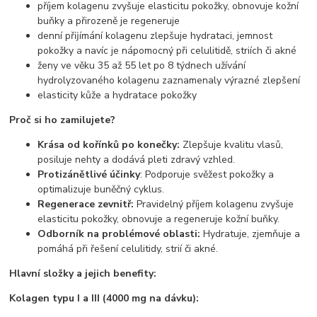
příjem kolagenu zvyšuje elasticitu pokožky, obnovuje kožní
buňky a přirozeně je regeneruje
denní přĳímání kolagenu zlepšuje hydrataci, jemnost
pokožky a navíc je nápomocný při celulitidě, striích či akné
ženy ve věku 35 až 55 let po 8 týdnech užívání
hydrolyzovaného kolagenu zaznamenaly výrazné zlepšení
elasticity kůže a hydratace pokožky
Proč si ho zamilujete?
Krása od kořínků po konečky:
Zlepšuje kvalitu vlasů,
posiluje nehty a dodává pleti zdravý vzhled.
Protizánětlivé účinky
: Podporuje svěžest pokožky a
optimalizuje buněčný cyklus.
Regenerace zevnitř:
Pravidelný příjem kolagenu zvyšuje
elasticitu pokožky, obnovuje a regeneruje kožní buňky.
Odborník na problémové oblasti:
Hydratuje, zjemňuje a
pomáhá při řešení celulitidy, strií či akné.
Hlavní složky a jejich benefity:
Kolagen typu I a III (4000 mg na dávku):