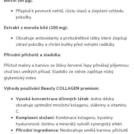
Biotin (80 µg):
Přispívá k pevnosti nehtů, růstu vlasů a zlepšení vzhledu
pokožky.
Extrakt z moruše bílé (100 mg):
Obsahuje antioxidanty a protizánětlivé látky, které zlepšují
zdraví pokožky a chrání buňky před volnými radikály.
Přírodní příchutě a sladidla:
Příchuť maliny a barvivo ze šťávy červené řepy přinášejí příjemnou
chuť bez umělých přísad. Sladidlo ze stévie zajišťuje nízký
glykemický index.
Výhody používání Beauty COLLAGEN premium:
Vysoká koncentrace účinných látek
: Jedna dávka
obsahuje optimální množství kolagenu, vlákniny a vitamínu
C.
Komplexní složení:
Kombinace kolagenu, kyseliny
hyaluronové, biotinu a minerálů vytváří synergický efekt.
Přírodní ingredience:
Neobsahuje umělá barviva, příchutě