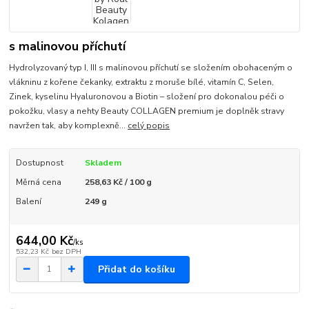
s malinovou příchutí
Hydrolyzovaný typ I, III s malinovou příchutí se složením obohaceným o
vlákninu z kořene čekanky, extraktu z moruše bílé, vitamín C, Selen,
Zinek, kyselinu Hyaluronovou a Biotin – složení pro dokonalou péči o
pokožku, vlasy a nehty Beauty COLLAGEN premium je doplněk stravy
navržen tak, aby komplexně...
celý popis
Dostupnost
Skladem
Měrná cena
258,63 Kč / 100 g
Balení
249 g
644,00 Kč
/
ks
532,23 Kč
bez DPH
Přidat do košíku