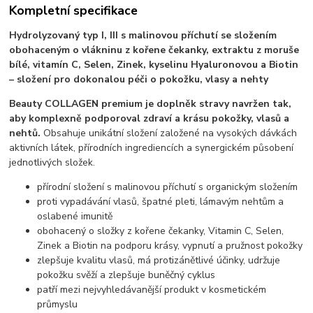
Kompletní specifikace
Hydrolyzovaný typ I, III s malinovou příchutí se složením
obohaceným o vlákninu z kořene čekanky, extraktu z moruše
bílé, vitamín C, Selen, Zinek, kyselinu Hyaluronovou a Biotin
– složení pro dokonalou péči o pokožku, vlasy a nehty
Beauty COLLAGEN premium je doplněk stravy navržen tak,
aby komplexně podporoval zdraví a krásu pokožky, vlasů a
nehtů.
Obsahuje unikátní složení založené na vysokých dávkách
aktivních látek, přírodních ingrediencích a synergickém působení
jednotlivých složek.
přírodní složení s malinovou příchutí s organickým složením
proti vypadávání vlasů, špatné pleti, lámavým nehtům a
oslabené imunitě
obohacený o složky z kořene čekanky, Vitamin C, Selen,
Zinek a Biotin na podporu krásy, vypnutí a pružnost pokožky
zlepšuje kvalitu vlasů, má protizánětlivé účinky, udržuje
pokožku svěží a zlepšuje buněčný cyklus
patří mezi nejvyhledávanější produkt v kosmetickém
průmyslu