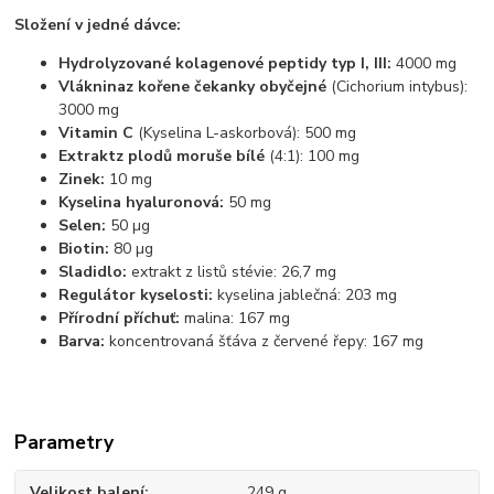
Složení v jedné dávce:
Hydrolyzované kolagenové peptidy typ I, III:
4000 mg
Vlákninaz kořene čekanky obyčejné
(Cichorium intybus):
3000 mg
Vitamin C
(Kyselina L-askorbová): 500 mg
Extraktz plodů moruše bílé
(4:1): 100 mg
Zinek:
10 mg
Kyselina hyaluronová:
50 mg
Selen:
50 µg
Biotin:
80 µg
Sladidlo:
extrakt z listů stévie: 26,7 mg
Regulátor kyselosti:
kyselina jablečná: 203 mg
Přírodní příchuť:
malina: 167 mg
Barva:
koncentrovaná šťáva z červené řepy: 167 mg
Parametry
Velikost balení
249 g