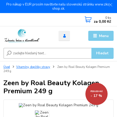
Pro nákup v EUR prosím navštivte našu slovenskú stránku www.zks-
shop.sk.
0
ks
za
0,00 Kč
Menu
Hledat
Úvod
Vitamíny, doplňky stravy
Zeen by Roal Beauty Kolagen Premium
249 g
Zeen by Roal Beauty Kolagen
Premium 249 g
780,00 Kč
- 17 %