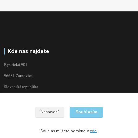
Kde nás najdete
Bystrická 901
96681 Žarnovica
Slovenská republika
Souhlasím
Nastavení
Souhlas můžete odmítnout
zde
.