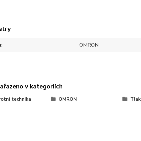
etry
a
OMRON
zařazeno v kategoriích
otní technika
OMRON
Tla