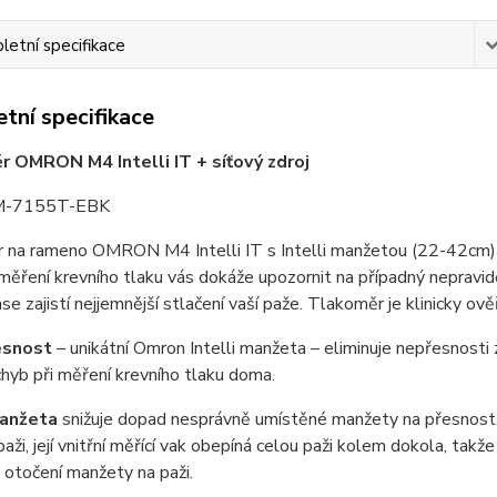
etní specifikace
tní specifikace
 OMRON M4 Intelli IT + síťový zdroj
M-7155T-EBK
 na rameno OMRON M4 Intelli IT s Intelli manžetou (22-42cm) s
ěření krevního tlaku vás dokáže upozornit na případný nepravid
nse zajistí nejjemnější stlačení vaší paže. Tlakoměr je klinicky ov
esnost
– unikátní Omron Intelli manžeta – eliminuje nepřesnos
hyb při měření krevního tlaku doma.
manžeta
snižuje dopad nesprávně umístěné manžety na přesnost
paži, její vnitřní měřící vak obepíná celou paži kolem dokola, takž
 otočení manžety na paži.