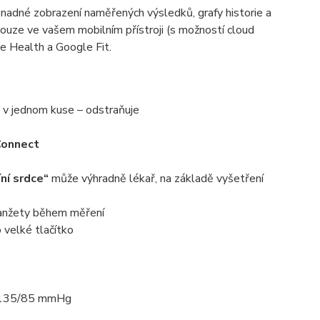
adné zobrazení naměřených výsledků, grafy historie a
pouze ve vašem mobilním přístroji (s možností cloud
le Health a Google Fit.
 v jednom kuse – odstraňuje
onnect
íní srdce“
může výhradně lékař, na základě vyšetření
 manžety během měření
 velké tlačítko
ad 135/85 mmHg