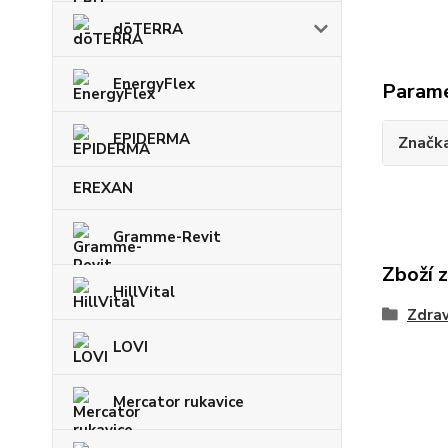
dōTERRA
EnergyFlex
Param
EPIDERMA
Značk
EREXAN
Gramme-Revit
Zboží 
HillVital
Zdrav
LOVI
Mercator rukavice