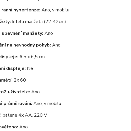
ranní hypertenze:
Ano, v mobilu
žety:
Intelli manžeta (22-42cm)
 upevnění manžety:
Ano
ění na nevhodný pohyb:
Ano
ispleje:
6,5 x 6,5 cm
ní displeje:
Ne
amětí:
2x 60
ro
2 uživatele:
Ano
é průměrování:
Ano, v mobilu
:
baterie 4x AA, 220 V
 ověřeno:
Ano