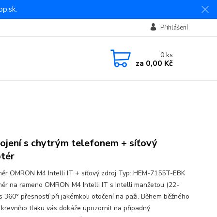
p.sk.
Přihlášení
0
ks
za
0,00 Kč
ojení s chytrým telefonem + síťový
tér
ěr OMRON M4 Intelli IT + síťový zdroj Typ: HEM-7155T-EBK
ěr na rameno OMRON M4 Intelli IT s Intelli manžetou (22-
s 360° přesností při jakémkoli otočení na paži. Během běžného
 krevního tlaku vás dokáže upozornit na případný