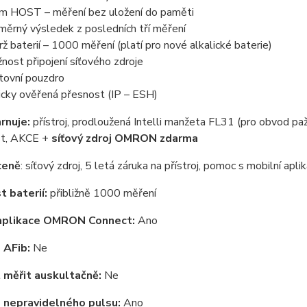
im HOST – měření bez uložení do paměti
měrný výsledek z posledních tří měření
rž baterií – 1000 měření (platí pro nové alkalické baterie)
nost připojení síťového zdroje
tovní pouzdro
nicky ověřená přesnost (IP – ESH)
rnuje:
přístroj, prodloužená Intelli manžeta FL31 (pro obvod pa
ist, AKCE +
síťový zdroj OMRON zdarma
ceně
: síťový zdroj, 5 letá záruka na přístroj, pomoc s mobilní ap
t baterií:
přibližně 1000 měření
 aplikace OMRON Connect:
Ano
 AFib:
Ne
měřit auskultačně:
Ne
 nepravidelného pulsu:
Ano