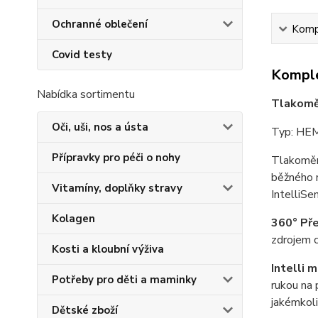
Ochranné oblečení
Kompl
Covid testy
Komple
Nabídka sortimentu
Tlakoměr
Oči, uši, nos a ústa
Typ: HE
Přípravky pro péči o nohy
Tlakoměr
běžného m
Vitamíny, doplňky stravy
IntelliSe
Kolagen
360° Př
zdrojem c
Kosti a kloubní výživa
Intelli 
Potřeby pro děti a maminky
rukou na 
jakémkoli
Dětské zboží