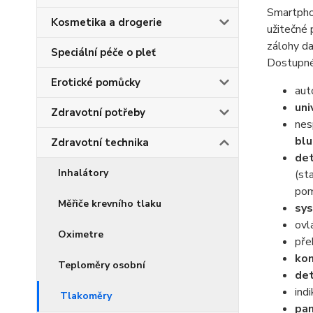
Smartphon
Kosmetika a drogerie
užitečné 
zálohy da
Speciální péče o pleť
Dostupné
Erotické pomůcky
aut
uni
Zdravotní potřeby
nes
blu
Zdravotní technika
det
Inhalátory
(st
pom
Měřiče krevního tlaku
sys
ovl
Oximetre
pře
kon
Teploměry osobní
det
ind
Tlakoměry
pa