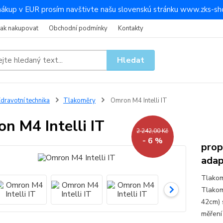
nákup v EUR prosím navštivte našu slovenskú stránku www.zks-sho
Jak nakupovat
Obchodní podmínky
Kontakty
Hledat
dravotní technika
Tlakoměry
Omron M4 Intelli IT
n M4 Intelli IT
2 242,00 Kč
- 6 %
prop
adap
Tlakom
Tlakom
42cm) 
měření