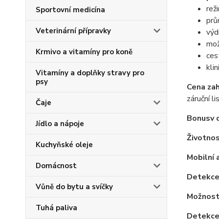
rež
Sportovní medicína
prů
Veterinární přípravky
výd
mož
Krmivo a vitamíny pro koně
ces
kli
Vitamíny a doplňky stravy pro
psy
Cena zah
záruční l
Čaje
Bonus
v 
Jídlo a nápoje
Životnos
Kuchyňské oleje
Mobilní
Domácnost
Detekce
Vůně do bytu a svíčky
Možnost 
Tuhá paliva
Detekce