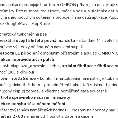
e aplikace propojuje bluetooth OMRON přístroje a poskytuje sn
průměry. Bez nutnosti registrace, jména a hesla, s uložením dat 
t) a s jednoduchým sdílením a propojením na další aplikace. App
 z GooglePlay a AppStore.
omatický tlakoměr na paži
verzální dvojitá Intelli pevná manžeta
– standard M a velká L
právné výsledky při špatném nasazení na paži
etooth LE připojení
k mobilním přístrojům s aplikací
OMRON C
ekce nepravidelných pulzů
anovit diagnózu
„arytmie„,
nebo
„atriální fibrilace
/
fibrilace s
ocí EKG s křivkou)
tém Intelli Sense
– komfortní natlakování, minimalizuje tlak
ádání jedním tlačítkem – pro odměření tlaku stačí stisknout jedno
hledný displej zobrazuje všechna odměřená data současně
trola správného nasazení manžety
ekce pohybu těla během měření
ikátor zvýšených naměřených hodnot – upozorní na hodnoty n
měť na 2×60
naměřených hodnot s datem a časem