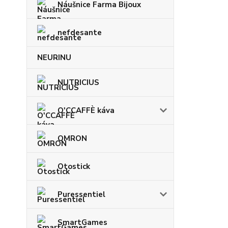
Náušnice Farma Bijoux
nefdesante
NEURINU
NUTRICIUS
O'CCAFFÈ káva
OMRON
Otostick
Puressentiel
SmartGames