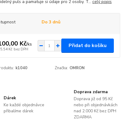
idelný puls a pamatuje si údaje pro 2 osoby. T...
celý popis
tupnost
Do 3 dnů
100,00 Kč
/
ks
Přidat do košíku
35,54 Kč
bez DPH
roduktu:
k1040
Značka:
OMRON
Doprava zdarma
Dárek
Doprava již od 95 Kč
Ke každé objednávce
nebo při objednávkách
přibalíme dárek
nad 2.000 Kč bez DPH
ZDARMA