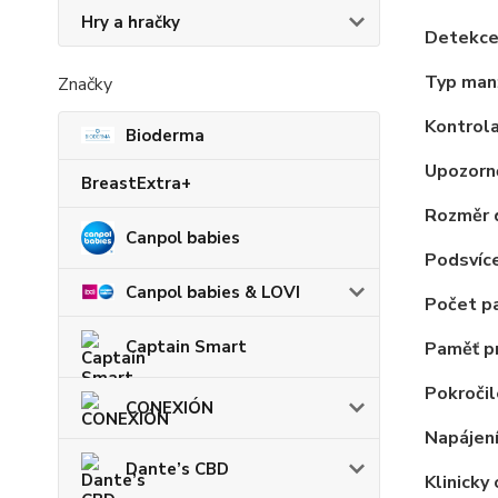
Hry a hračky
Detekce 
Typ man
Značky
Kontrola
Bioderma
Upozorn
BreastExtra+
Rozměr d
Canpol babies
Podsvíce
Canpol babies & LOVI
Počet p
Captain Smart
Paměť p
Pokročil
CONEXIÓN
Napájení
Dante’s CBD
Klinicky