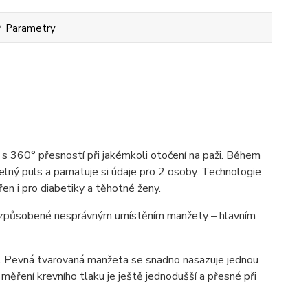
Parametry
 360° přesností při jakémkoli otočení na paži. Během
elný puls a pamatuje si údaje pro 2 osoby. Technologie
ěřen i pro diabetiky a těhotné ženy.
ti způsobené nesprávným umístěním manžety – hlavním
. Pevná tvarovaná manžeta se snadno nasazuje jednou
e měření krevního tlaku je ještě jednodušší a přesné při