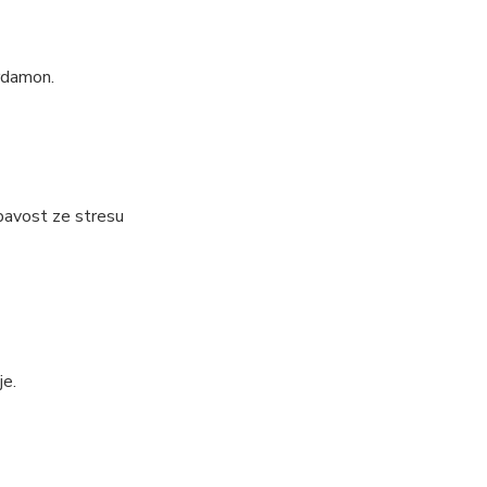
ardamon.
spavost ze stresu
je.