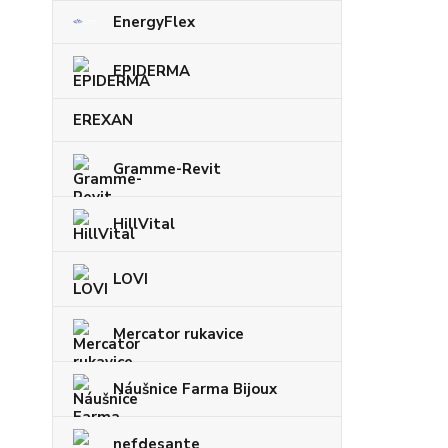
EnergyFlex
EPIDERMA
EREXAN
Gramme-Revit
HillVital
LOVI
Mercator rukavice
Náušnice Farma Bijoux
nefdesante