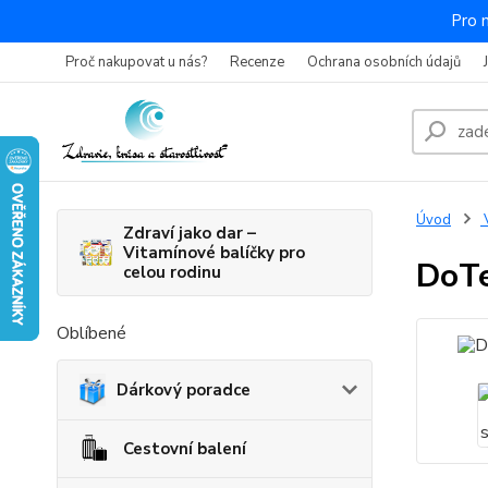
Pro 
Proč nakupovat u nás?
Recenze
Ochrana osobních údajů
Úvod
V
Zdraví jako dar –
Vitamínové balíčky pro
DoTe
celou rodinu
Oblíbené
Dárkový poradce
Cestovní balení