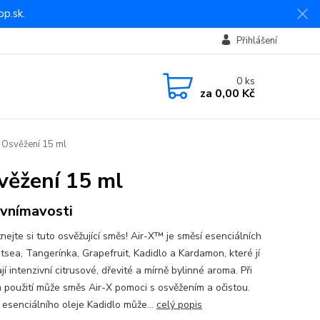
p.sk.
Přihlášení
0
ks
za
0,00 Kč
 Osvěžení 15 ml
věžení 15 ml
 vnímavosti
nejte si tuto osvěžující směs! Air-X™ je směsí esenciálních
itsea, Tangerínka, Grapefruit, Kadidlo a Kardamon, které jí
í intenzivní citrusové, dřevité a mírně bylinné aroma. Při
m použití může směs Air-X pomoci s osvěžením a očistou.
 esenciálního oleje Kadidlo může...
celý popis