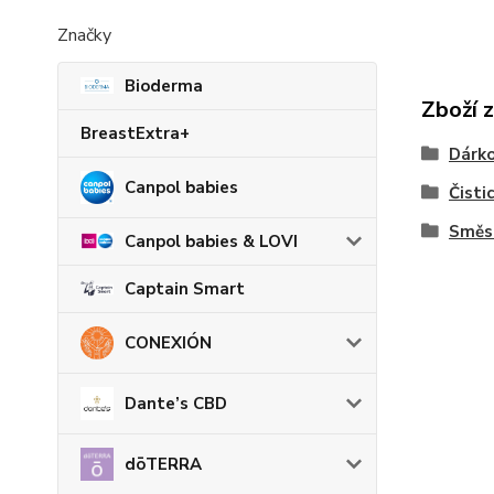
Značky
Bioderma
Zboží 
BreastExtra+
Dárko
Canpol babies
Čisti
Směsi
Canpol babies & LOVI
Captain Smart
CONEXIÓN
Dante’s CBD
dōTERRA