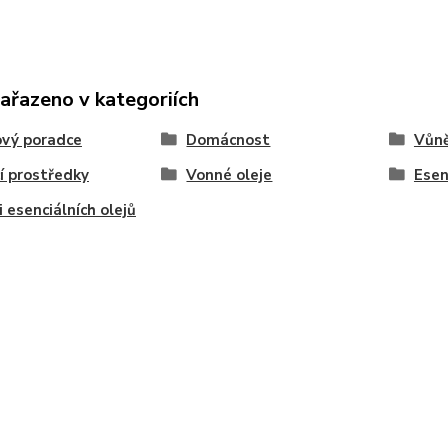
zařazeno v kategoriích
vý poradce
Domácnost
Vůně
cí prostředky
Vonné oleje
Esen
 esenciálních olejů