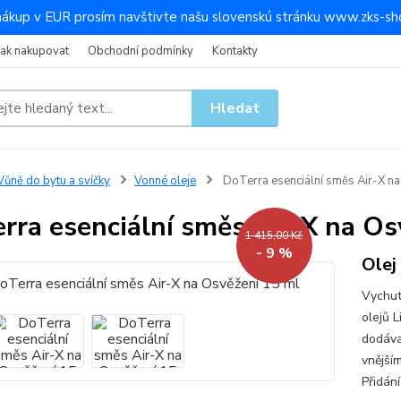
nákup v EUR prosím navštivte našu slovenskú stránku www.zks-sho
Jak nakupovat
Obchodní podmínky
Kontakty
Hledat
ůně do bytu a svíčky
Vonné oleje
DoTerra esenciální směs Air-X na
rra esenciální směs Air-X na Os
1 415,00 Kč
- 9 %
Olej
Vychut
olejů L
dodávaj
vnější
Přidání