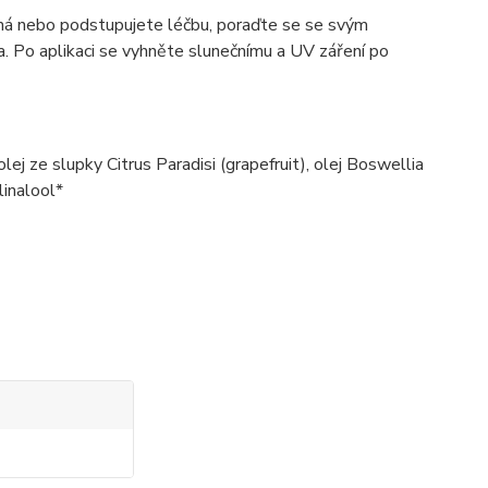
tná nebo podstupujete léčbu, poraďte se se svým
ěla. Po aplikaci se vyhněte slunečnímu a UV záření po
lej ze slupky Citrus Paradisi (grapefruit), olej Boswellia
linalool*