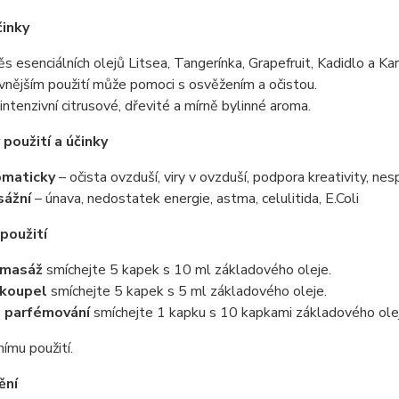
činky
s esenciálních olejů Litsea, Tangerínka, Grapefruit, Kadidlo a K
 vnějším použití může pomoci s osvěžením a očistou.
intenzivní citrusové, dřevité a mírně bylinné aroma.
použití a účinky
omaticky
– očista ovzduší, viry v ovzduší, podpora kreativity, ne
sážní
– únava, nedostatek energie, astma, celulitida, E.Coli
použití
 masáž
smíchejte 5 kapek s 10 ml základového oleje.
 koupel
smíchejte 5 kapek s 5 ml základového oleje.
 parfémování
smíchejte 1 kapku s 10 kapkami základového ole
nímu použití.
ění