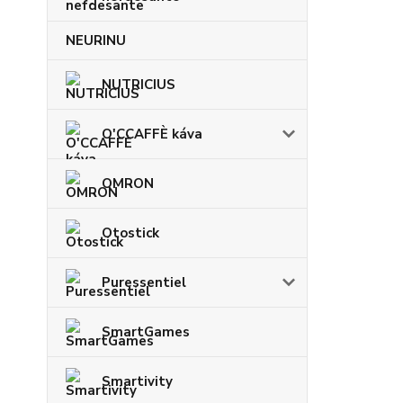
NEURINU
NUTRICIUS
O'CCAFFÈ káva
OMRON
Otostick
Puressentiel
SmartGames
Smartivity