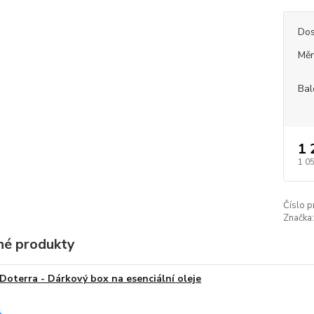
Dos
Měr
Bal
1 
1 0
Číslo p
Značka:
é produkty
Doterra - Dárkový box na esenciální oleje