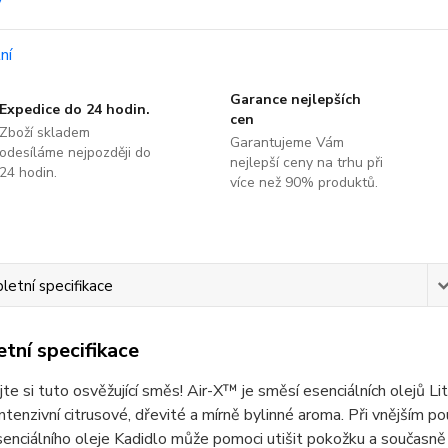
Garance nejlepších
Expedice do 24 hodin.
cen
Zboží skladem
Garantujeme Vám
odesíláme nejpozději do
nejlepší ceny na trhu při
24 hodin.
více než 90% produktů.
etní specifikace
tní specifikace
te si tuto osvěžující směs! Air-X™ je směsí esenciálních olejů Lit
intenzivní citrusové, dřevité a mírně bylinné aroma. Při vnějším 
senciálního oleje Kadidlo může pomoci utišit pokožku a současn