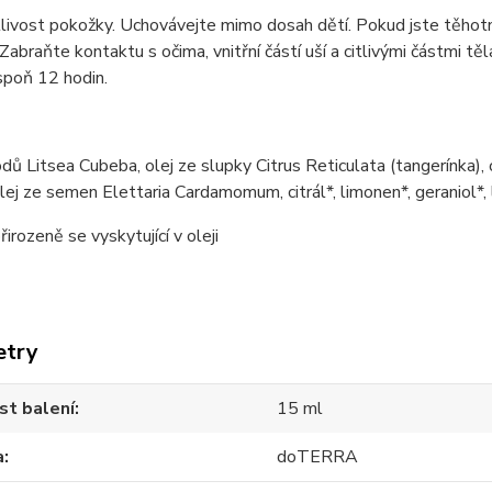
tlivost pokožky. Uchovávejte mimo dosah dětí. Pokud jste těho
Zabraňte kontaktu s očima, vnitřní částí uší a citlivými částmi t
spoň 12 hodin.
odů Litsea Cubeba, olej ze slupky Citrus Reticulata (tangerínka), o
 olej ze semen Elettaria Cardamomum, citrál*, limonen*, geraniol*, 
řirozeně se vyskytující v oleji
etry
st balení
15 ml
a
doTERRA