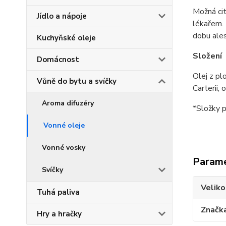
Možná ci
Jídlo a nápoje
lékařem. 
dobu ale
Kuchyňské oleje
Složení
Domácnost
Olej z pl
Vůně do bytu a svíčky
Carterii,
Aroma difuzéry
*Složky p
Vonné oleje
Vonné vosky
Param
Svíčky
Veliko
Tuhá paliva
Značk
Hry a hračky