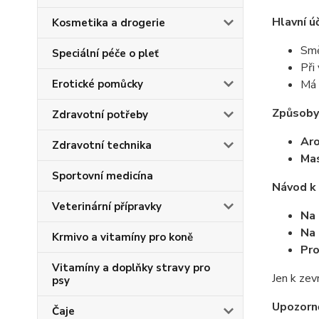
Hlavní ú
Kosmetika a drogerie
Smě
Speciální péče o pleť
Při
Erotické pomůcky
Má 
Způsoby 
Zdravotní potřeby
Ar
Zdravotní technika
Ma
Sportovní medicína
Návod k 
Veterinární přípravky
Na
Na
Krmivo a vitamíny pro koně
Pro
Vitamíny a doplňky stravy pro
Jen k zev
psy
Upozorn
Čaje