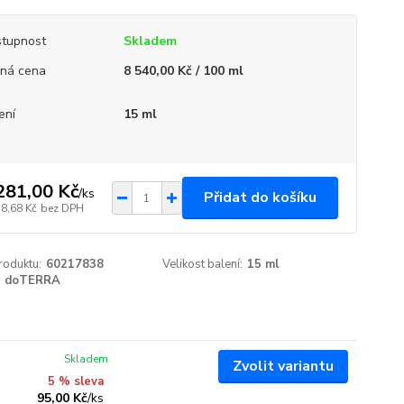
tupnost
Skladem
ná cena
8 540,00 Kč / 100 ml
ení
15 ml
281,00 Kč
/
ks
Přidat do košíku
58,68 Kč
bez DPH
roduktu:
60217838
Velikost balení:
15 ml
doTERRA
Skladem
Zvolit variantu
5 % sleva
95,00 Kč
/
ks