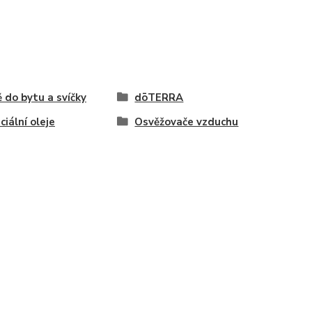
 do bytu a svíčky
dōTERRA
ciální oleje
Osvěžovače vzduchu