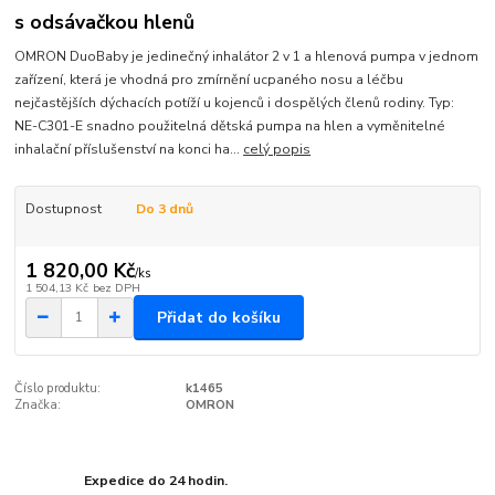
s odsávačkou hlenů
OMRON DuoBaby je jedinečný inhalátor 2 v 1 a hlenová pumpa v jednom
zařízení, která je vhodná pro zmírnění ucpaného nosu a léčbu
nejčastějších dýchacích potíží u kojenců i dospělých členů rodiny. Typ:
NE-C301-E snadno použitelná dětská pumpa na hlen a vyměnitelné
inhalační příslušenství na konci ha...
celý popis
Dostupnost
Do 3 dnů
1 820,00 Kč
/
ks
1 504,13 Kč
bez DPH
Přidat do košíku
Číslo produktu:
k1465
Značka:
OMRON
Expedice do 24 hodin.