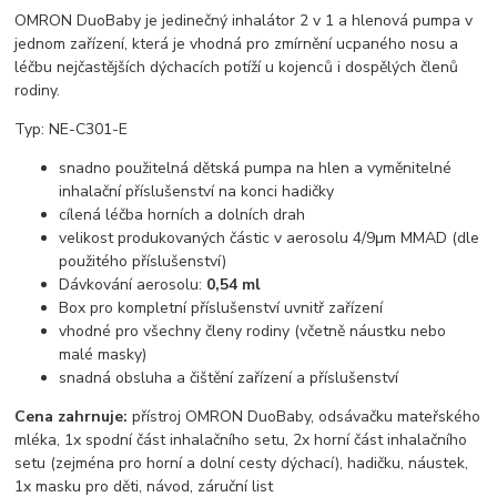
OMRON DuoBaby je jedinečný inhalátor 2 v 1 a hlenová pumpa v
jednom zařízení, která je vhodná pro zmírnění ucpaného nosu a
léčbu nejčastějších dýchacích potíží u kojenců i dospělých členů
rodiny.
Typ: NE-C301-E
snadno použitelná dětská pumpa na hlen a vyměnitelné
inhalační příslušenství na konci hadičky
cílená léčba horních a dolních drah
velikost produkovaných částic v aerosolu 4/9μm MMAD (dle
použitého příslušenství)
Dávkování aerosolu:
0,54 ml
Box pro kompletní příslušenství uvnitř zařízení
vhodné pro všechny členy rodiny (včetně náustku nebo
malé masky)
snadná obsluha a čištění zařízení a příslušenství
Cena zahrnuje:
přístroj OMRON DuoBaby, odsávačku mateřského
mléka, 1x spodní část inhalačního setu, 2x horní část inhalačního
setu (zejména pro horní a dolní cesty dýchací), hadičku, náustek,
1x masku pro děti, návod, záruční list