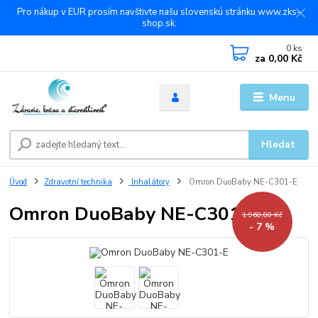
Pro nákup v EUR prosím navštivte našu slovenskú stránku www.zks-
shop.sk.
0
ks
za
0,00 Kč
Menu
Hledat
Úvod
Zdravotní technika
Inhalátory
Omron DuoBaby NE-C301-E
Omron DuoBaby NE-C301-E
1 960,00 Kč
- 7 %