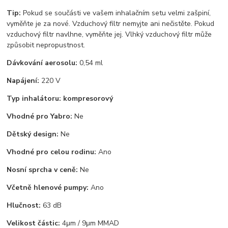
Tip:
Pokud se součásti ve vašem inhalačním setu velmi zašpiní,
vyměňte je za nové. Vzduchový filtr nemyjte ani nečistěte. Pokud
vzduchový filtr navlhne, vyměňte jej. Vlhký vzduchový filtr může
způsobit nepropustnost.
Dávkování aerosolu:
0,54 ml
Napájení:
220 V
Typ inhalátoru: kompresorový
Vhodné pro Yabro:
Ne
Dětský design:
Ne
Vhodné pro celou rodinu:
Ano
Nosní sprcha v ceně:
Ne
Včetně hlenové pumpy:
Ano
Hlučnost:
63 dB
Velikost částic:
4μm / 9μm MMAD