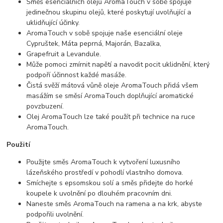
Směs esenciálních olejů AromaTouch v sobě spojuje
jedinečnou skupinu olejů, které poskytují uvolňující a
uklidňující účinky.
AromaTouch v sobě spojuje naše esenciální oleje
Cypruštek, Máta peprná, Majorán, Bazalka,
Grapefruit a Levandule.
Může pomoci zmírnit napětí a navodit pocit uklidnění, který
podpoří účinnost každé masáže.
Čistá svěží mátová vůně oleje AromaTouch přidá všem
masážím se směsí AromaTouch doplňující aromatické
povzbuzení.
Olej AromaTouch lze také použít při technice na ruce
AromaTouch.
Použití
Použijte směs AromaTouch k vytvoření luxusního
lázeňského prostředí v pohodlí vlastního domova.
Smíchejte s epsomskou solí a směs přidejte do horké
koupele k uvolnění po dlouhém pracovním dni.
Naneste směs AromaTouch na ramena a na krk, abyste
podpořili uvolnění.