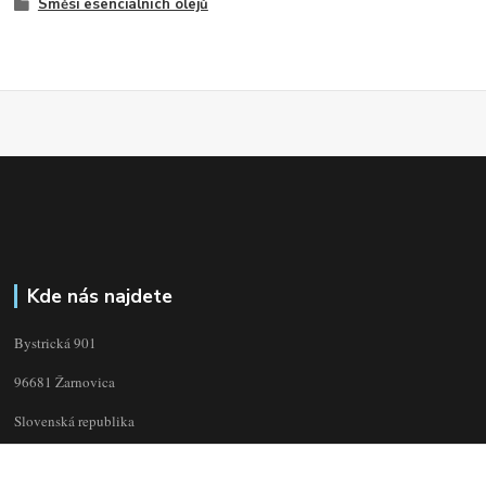
Směsi esenciálních olejů
Kde nás najdete
Bystrická 901
96681 Žarnovica
Slovenská republika