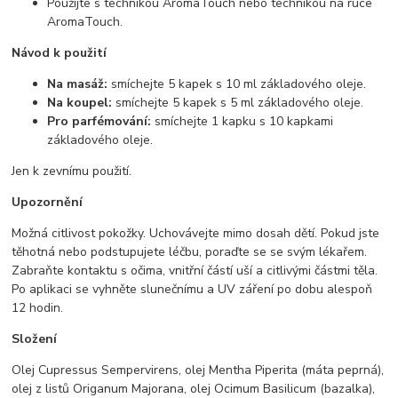
Použijte s technikou AromaTouch nebo technikou na ruce
AromaTouch.
Návod k použití
Na masáž:
smíchejte 5 kapek s 10 ml základového oleje.
Na koupel:
smíchejte 5 kapek s 5 ml základového oleje.
Pro parfémování:
smíchejte 1 kapku s 10 kapkami
základového oleje.
Jen k zevnímu použití.
Upozornění
Možná citlivost pokožky. Uchovávejte mimo dosah dětí. Pokud jste
těhotná nebo podstupujete léčbu, poraďte se se svým lékařem.
Zabraňte kontaktu s očima, vnitřní částí uší a citlivými částmi těla.
Po aplikaci se vyhněte slunečnímu a UV záření po dobu alespoň
12 hodin.
Složení
Olej Cupressus Sempervirens, olej Mentha Piperita (máta peprná),
olej z listů Origanum Majorana, olej Ocimum Basilicum (bazalka),