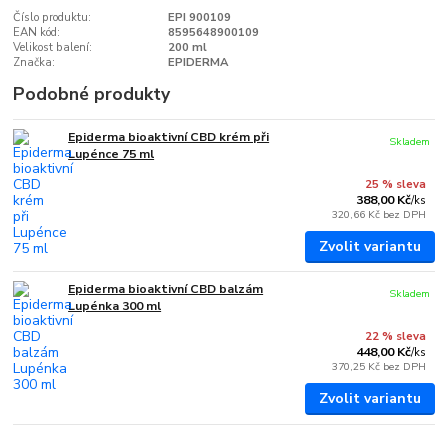
Číslo produktu:
EPI 900109
EAN kód:
8595648900109
Velikost balení:
200 ml
Značka:
EPIDERMA
Podobné produkty
Epiderma bioaktivní CBD krém při
Skladem
Lupénce 75 ml
25 % sleva
388,00 Kč
/
ks
320,66 Kč
bez DPH
Zvolit variantu
Epiderma bioaktivní CBD balzám
Skladem
Lupénka 300 ml
22 % sleva
448,00 Kč
/
ks
370,25 Kč
bez DPH
Zvolit variantu