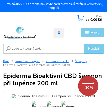
Pro nákup v EUR prosím navštivte našu slovenskú stránku www.zks-
shop.sk.
0
ks
za
0,00 Kč
Menu
Hledat
Úvod
Kosmetika a drogerie
Vlasová kosmetika
Šampony
Epiderma Bioaktivní CBD šampon při lupénce 200 ml
Epiderma Bioaktivní CBD šampon
při lupénce 200 ml
546,00 Kč
- 20 %