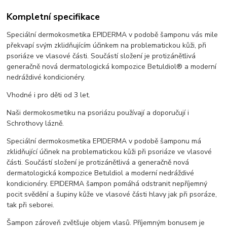
Kompletní specifikace
Speciální dermokosmetika EPIDERMA v podobě šamponu vás mile
překvapí svým zklidňujícím účinkem na problematickou kůži, při
psoriáze ve vlasové části. Součástí složení je protizánětlivá
generačně nová dermatologická kompozice Betuldiol® a moderní
nedráždivé kondicionéry.
Vhodné i pro děti od 3 let.
Naši dermokosmetiku na psoriázu používají a doporučují i
Schrothovy lázně.
Speciální dermokosmetika EPIDERMA v podobě šamponu má
zklidňující účinek na problematickou kůži při psoriáze ve vlasové
části. Součástí složení je protizánětlivá a generačně nová
dermatologická kompozice Betuldiol a moderní nedráždivé
kondicionéry. EPIDERMA šampon pomáhá odstranit nepříjemný
pocit svědění a šupiny kůže ve vlasové části hlavy jak při psoráze,
tak při seborei.
Šampon zároveň zvětšuje objem vlasů. Příjemným bonusem je