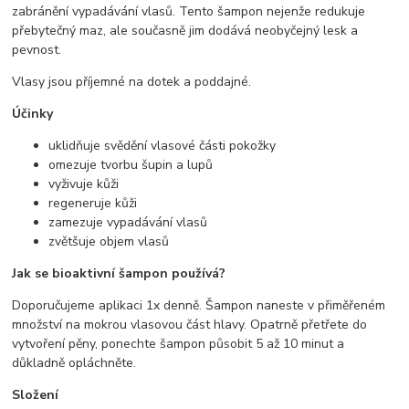
zabránění vypadávání vlasů. Tento šampon nejenže redukuje
přebytečný maz, ale současně jim dodává neobyčejný lesk a
pevnost.
Vlasy jsou příjemné na dotek a poddajné.
Účinky
uklidňuje svědění vlasové části pokožky
omezuje tvorbu šupin a lupů
vyživuje kůži
regeneruje kůži
zamezuje vypadávání vlasů
zvětšuje objem vlasů
Jak se bioaktivní šampon používá?
Doporučujeme aplikaci 1x denně. Šampon naneste v přiměřeném
množství na mokrou vlasovou část hlavy. Opatrně přetřete do
vytvoření pěny, ponechte šampon působit 5 až 10 minut a
důkladně opláchněte.
Složení