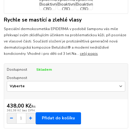
Rychle se mastící a zlehlé vlasy
Speciální dermokosmetika EPIDERMA v podobě šamponu vás mile
překvapí svým zklidňujícím účinkem na problematickou kůži, při psoriáze
ve vlasové části. Součástí složení je protizánětlivá generačně nová
dermatologická kompozice Betuldiol® a moderní nedráždivé
kondicionéry. Vhodné i pro děti od 3 let.Na...
celý popis
Dostupnost
Skladem
Dostupnost
438,00 Kč
/
ks
361,98 Kč
bez DPH
Přidat do košíku