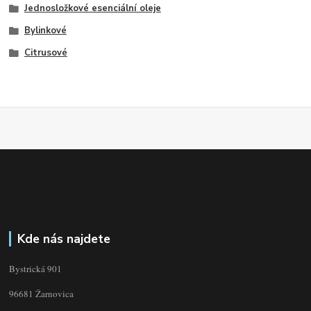
Jednosložkové esenciální oleje
Bylinkové
Citrusové
Kde nás najdete
Bystrická 901
96681 Žarnovica