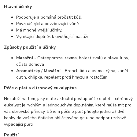
Hlavní účinky
Podporuje a pomáhá pročistit kůži.
Povznášející a povzbuzující vůně.
Má mnohé vnější účinky.
Vynikající doplněk k uvolňující masáži
Způsoby použití a účinky
Masážní
- Osteoporóza, revma, bolest svalů a hlavy, lupy,
očista domova
Aromaticky
/
Masážní
- Bronchitida a astma, rýma, zánět
dutin, chřipka, repelent proti hmyzu a roztočům
Péče o pleť a citrónový eukalyptus
Nezáleží na tom, jaký máte aktuální postup péče o pleť – citrónový
eukalypt je rychlým a jednoduchým doplněním, které může mít pro
vás obrovské přínosy. Během péče o pleť přidejte jednu až dvě
kapky do vašeho čisticího obličejového gelu na podporu zdravě
vypadající pleti.
Použití