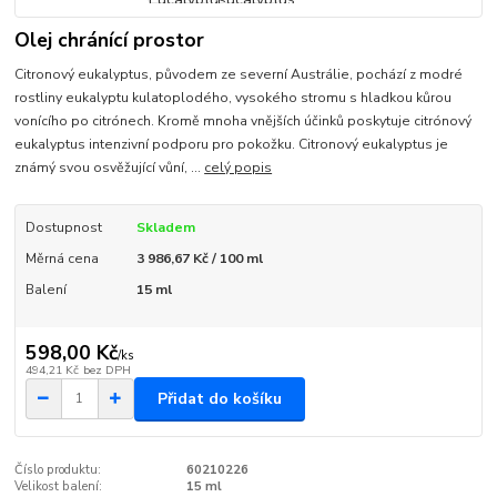
Olej chránící prostor
Citronový eukalyptus, původem ze severní Austrálie, pochází z modré
rostliny eukalyptu kulatoplodého, vysokého stromu s hladkou kůrou
vonícího po citrónech. Kromě mnoha vnějších účinků poskytuje citrónový
eukalyptus intenzivní podporu pro pokožku. Citronový eukalyptus je
známý svou osvěžující vůní, ...
celý popis
Dostupnost
Skladem
Měrná cena
3 986,67 Kč / 100 ml
Balení
15 ml
598,00 Kč
/
ks
494,21 Kč
bez DPH
Přidat do košíku
Číslo produktu:
60210226
Velikost balení:
15 ml