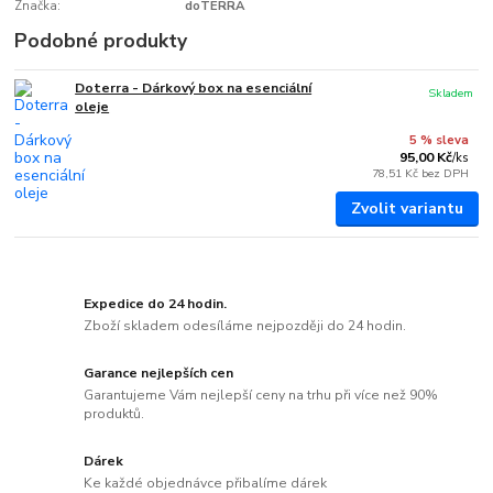
Značka:
doTERRA
Podobné produkty
Doterra - Dárkový box na esenciální
Skladem
oleje
5 % sleva
95,00 Kč
/
ks
78,51 Kč
bez DPH
Zvolit variantu
Expedice do 24 hodin.
Zboží skladem odesíláme nejpozději do 24 hodin.
Garance nejlepších cen
Garantujeme Vám nejlepší ceny na trhu při více než 90%
produktů.
Dárek
Ke každé objednávce přibalíme dárek