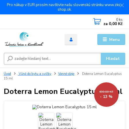
Pro nákup v EUR prosím navštivte našu slovenskú stránku www.zks-
shop.sk.
0
ks
za
0,00 Kč
Menu
Hledat
Úvod
Vůně do bytu a svíčky
Vonné oleje
Doterra Lemon Eucalyptus
15 ml
Doterra Lemon Eucalyptus 15 ml
690,00 Kč
- 13 %