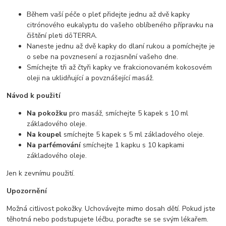
Během vaší péče o pleť přidejte jednu až dvě kapky
citrónového eukalyptu do vašeho oblíbeného přípravku na
čištění pleti dōTERRA.
Naneste jednu až dvě kapky do dlaní rukou a pomíchejte je
o sebe na povznesení a rozjasnění vašeho dne.
Smíchejte tři až čtyři kapky ve frakcionovaném kokosovém
oleji na uklidňující a povznášející masáž.
Návod k použití
Na pokožku
pro masáž, smíchejte 5 kapek s 10 ml
základového oleje.
Na koupel
smíchejte 5 kapek s 5 ml základového oleje.
Na parfémování
smíchejte 1 kapku s 10 kapkami
základového oleje.
Jen k zevnímu použití.
Upozornění
Možná citlivost pokožky. Uchovávejte mimo dosah dětí. Pokud jste
těhotná nebo podstupujete léčbu, poraďte se se svým lékařem.