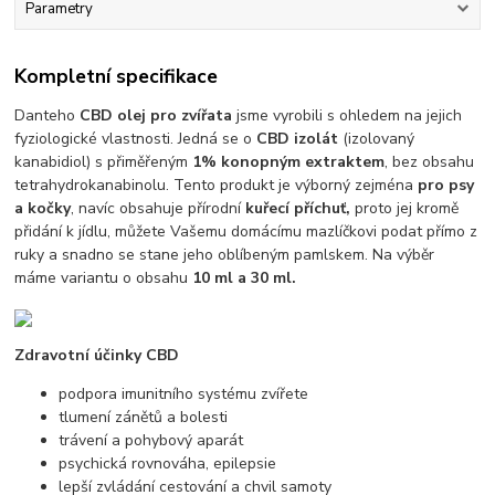
Parametry
Kompletní specifikace
Danteho
CBD olej pro zvířata
jsme vyrobili s ohledem na jejich
fyziologické vlastnosti. Jedná se o
CBD izolát
(izolovaný
kanabidiol) s přiměřeným
1% konopným extraktem
, bez obsahu
tetrahydrokanabinolu. Tento produkt je výborný zejména
pro psy
a kočky
, navíc obsahuje přírodní
kuřecí příchuť,
proto jej kromě
přidání k jídlu, můžete Vašemu domácímu mazlíčkovi podat přímo z
ruky a snadno se stane jeho oblíbeným pamlskem. Na výběr
máme variantu o obsahu
10 ml a 30 ml.
Zdravotní účinky CBD
podpora imunitního systému zvířete
tlumení zánětů a bolesti
trávení a pohybový aparát
psychická rovnováha, epilepsie
lepší zvládání cestování a chvil samoty