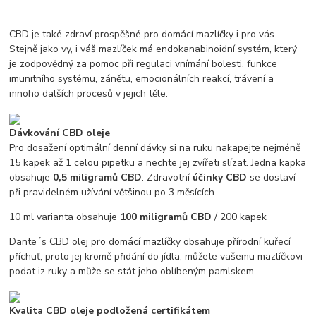
CBD je také zdraví prospěšné pro domácí mazlíčky i pro vás.
Stejně jako vy, i váš mazlíček má endokanabinoidní systém, který
je zodpovědný za pomoc při regulaci vnímání bolesti, funkce
imunitního systému, zánětu, emocionálních reakcí, trávení a
mnoho dalších procesů v jejich těle.
Dávkování CBD oleje
Pro dosažení optimální denní dávky si na ruku nakapejte nejméně
15 kapek až 1 celou pipetku a nechte jej zvířeti slízat. Jedna kapka
obsahuje
0,5 miligramů CBD
. Zdravotní
účinky CBD
se dostaví
při pravidelném užívání většinou po 3 měsících.
10 ml varianta obsahuje
100 miligramů CBD
/ 200 kapek
Dante´s CBD olej pro domácí mazlíčky obsahuje přírodní kuřecí
příchuť, proto jej kromě přidání do jídla, můžete vašemu mazlíčkovi
podat iz ruky a může se stát jeho oblíbeným pamlskem.
Kvalita CBD oleje podložená certifikátem