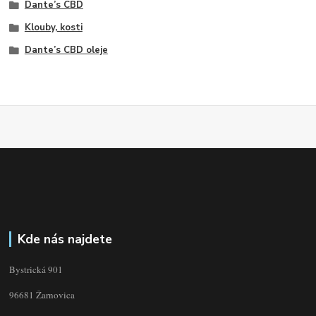
Dante’s CBD
Klouby, kosti
Dante’s CBD oleje
Kde nás najdete
Bystrická 901
96681 Žarnovica