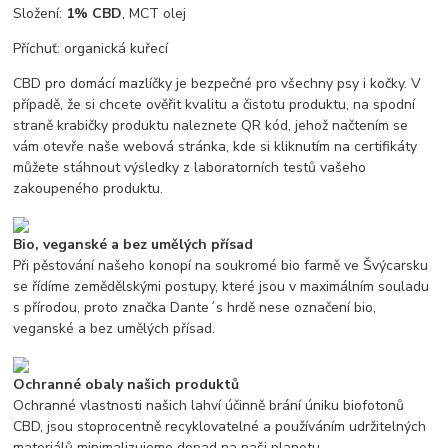
Složení:
1% CBD
, MCT olej
Příchuť: organická kuřecí
CBD pro domácí mazlíčky je bezpečné pro všechny psy i kočky. V
případě, že si chcete ověřit kvalitu a čistotu produktu, na spodní
straně krabičky produktu naleznete QR kód, jehož načtením se
vám otevře naše webová stránka, kde si kliknutím na certifikáty
můžete stáhnout výsledky z laboratorních testů vašeho
zakoupeného produktu.
Bio, veganské a bez umělých přísad
Při pěstování našeho konopí na soukromé bio farmě ve Švýcarsku
se řídíme zemědělskými postupy, které jsou v maximálním souladu
s přírodou, proto značka Dante´s hrdě nese označení bio,
veganské a bez umělých přísad.
Ochranné obaly našich produktů
Ochranné vlastnosti našich lahví účinně brání úniku biofotonů
CBD, jsou stoprocentně recyklovatelné a používáním udržitelných
materiálů minimalizujeme dopad na naši planetu.