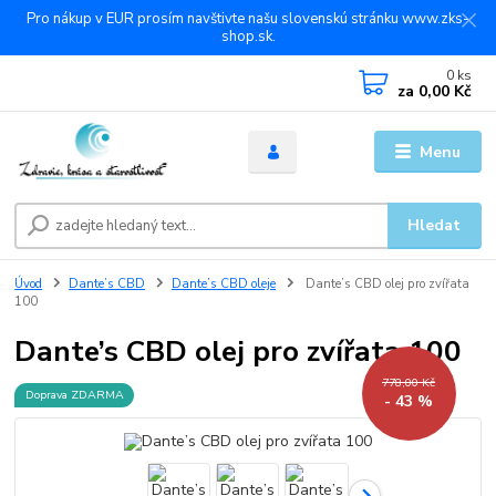
Pro nákup v EUR prosím navštivte našu slovenskú stránku www.zks-
shop.sk.
0
ks
za
0,00 Kč
Menu
Hledat
Úvod
Dante’s CBD
Dante’s CBD oleje
Dante’s CBD olej pro zvířata
100
Dante’s CBD olej pro zvířata 100
778,00 Kč
Doprava ZDARMA
- 43 %