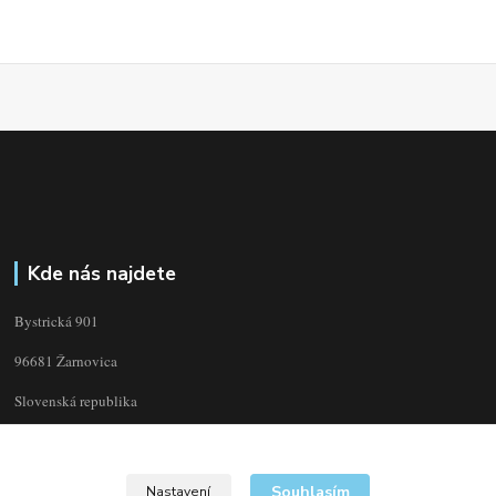
Kde nás najdete
Bystrická 901
96681 Žarnovica
Slovenská republika
Souhlasím
Nastavení