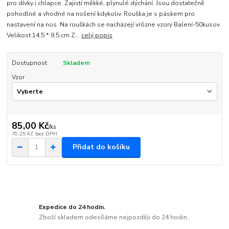
pro dívky i chlapce. Zajistí měkké, plynulé dýchání. Jsou dostatečně
pohodlné a vhodné na nošení kdykoliv. Rouška je s páskem pro
nastavení na nos. Na rouškách se nacházejí vrôzne vzory Balení-50kusov
Velikost 14,5 * 9,5 cm Z...
celý popis
Dostupnost
Skladem
Vzor
85,00 Kč
/
ks
70,25 Kč
bez DPH
Přidat do košíku
Expedice do 24 hodin.
Zboží skladem odesíláme nejpozději do 24 hodin.