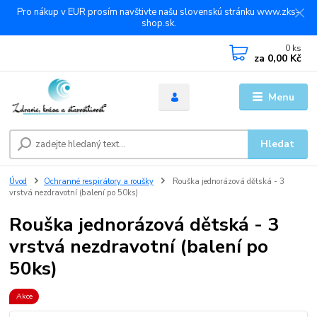
Pro nákup v EUR prosím navštivte našu slovenskú stránku www.zks-
shop.sk.
0
ks
za
0,00 Kč
Menu
Hledat
Úvod
Ochranné respirátory a roušky
Rouška jednorázová dětská - 3
vrstvá nezdravotní (balení po 50ks)
Rouška jednorázová dětská - 3
vrstvá nezdravotní (balení po
50ks)
Akce