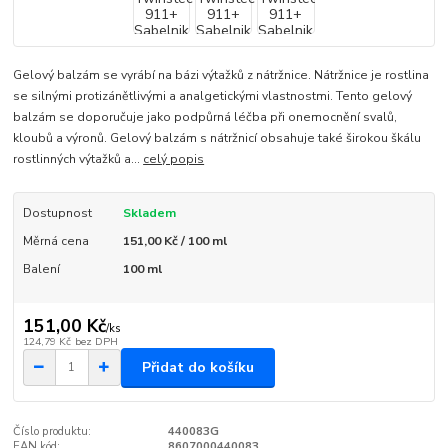
Gelový balzám se vyrábí na bázi výtažků z nátržnice. Nátržnice je rostlina
se silnými protizánětlivými a analgetickými vlastnostmi. Tento gelový
balzám se doporučuje jako podpůrná léčba při onemocnění svalů,
kloubů a výronů. Gelový balzám s nátržnicí obsahuje také širokou škálu
rostlinných výtažků a...
celý popis
Dostupnost
Skladem
Měrná cena
151,00 Kč / 100 ml
Balení
100 ml
151,00 Kč
/
ks
124,79 Kč
bez DPH
Přidat do košíku
Číslo produktu:
440083G
EAN kód:
8607000440083