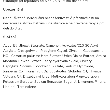
Skladujte při teplotách od 5 do 25 °C. Mimo dosah dětí.
Upozornění
Nepoužívat při individuální nesnášenlivosti či přecitlivělosti na
některou ze složek balzámu, na sliznice a na otevřené rány a pro
děti do 3 let.
Složení
Aqua, Ethylhexyl Stearate, Camphor, Acrylates/C10-30 Alkyl
Acrylate Crosspolymer, Propylene Glycol, Glycerin, Glucosamine
HCL, Comarum palustre Herb Extract, Urtica Dioica Extract, Arnica
Montana Flower Extract, Caprylhydroxamic Acid, Glyceryl
Caprylate, Sodium Chondroitin Sulfate, Sodium Hydroxide,
Juniperus Communis Fruit Oil, Eucalyptus Globulus Oil, Thymus
Vulgaris Oil, Diazolidinyl Urea, Methylparaben Propylparaben,
Potassium Sorbate, Sodium Benzoate, Eugenol, Limonene, Pinene,
Linalool, Terpinolene.