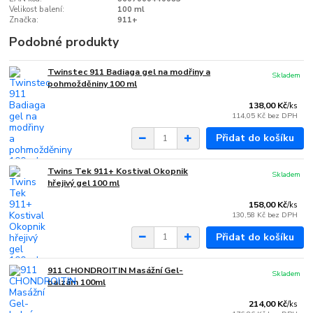
Velikost balení:
100 ml
Značka:
911+
Podobné produkty
Twinstec 911 Badiaga gel na modřiny a
Skladem
pohmožděniny 100 ml
138,00 Kč
/
ks
114,05 Kč
bez DPH
Přidat do košíku
Twins Tek 911+ Kostival Okopnik
Skladem
hřejivý gel 100 ml
158,00 Kč
/
ks
130,58 Kč
bez DPH
Přidat do košíku
911 CHONDROITIN Masážní Gel-
Skladem
balzám 100ml
214,00 Kč
/
ks