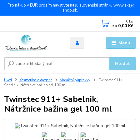
Pro nákup v EUR prosím navštivte našu slovenskú stránku www.zks-
shop.sk.
0
ks
za
0,00 Kč
Menu
Hledat
Úvod
Kosmetika a drogerie
Masážní přípravky
Twinstec 911+
Sabelnik, Nátržnice bažina gel 100 ml
Twinstec 911+ Sabelnik,
Nátržnice bažina gel 100 ml