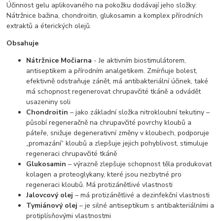
Účinnost gelu aplikovaného na pokožku dodávají jeho složky:
Nátržnice bažina, chondroitin, glukosamin a komplex přírodních
extraktů a éterických olejů.
Obsahuje
Nátržnice Močiarna
- Je aktivním biostimulátorem,
antiseptikem a přírodním analgetikem. Zmírňuje bolest,
efektivně odstraňuje zánět, má antibakteriální účinek, také
má schopnost regenerovat chrupavčité tkáně a odvádět
usazeniny soli
Chondroitin
– jako základní složka nitrokloubní tekutiny –
působí regeneračně na chrupavčité povrchy kloubů a
páteře, snižuje degenerativní změny v kloubech, podporuje
„promazání“ kloubů a zlepšuje jejich pohyblivost, stimuluje
regeneraci chrupavčité tkáně
Glukosamin
– výrazně zlepšuje schopnost těla produkovat
kolagen a proteoglykany, které jsou nezbytné pro
regeneraci kloubů. Má protizánětlivé vlastnosti
Jalovcový olej
– má protizánětlivé a dezinfekční vlastnosti
Tymiánový olej
– je silné antiseptikum s antibakteriálními a
protiplísňovými vlastnostmi