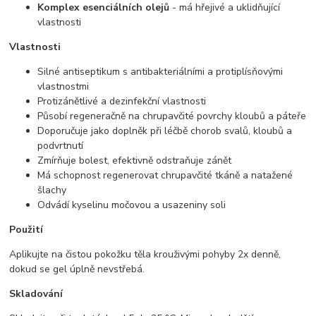
Komplex esenciálních olejů
- má hřejivé a uklidňující
vlastnosti
Vlastnosti
Silné antiseptikum s antibakteriálními a protiplísňovými
vlastnostmi
Protizánětlivé a dezinfekční vlastnosti
Působí regeneračně na chrupavčité povrchy kloubů a páteře
Doporučuje jako doplněk při léčbě chorob svalů, kloubů a
podvrtnutí
Zmírňuje bolest, efektivně odstraňuje zánět
Má schopnost regenerovat chrupavčité tkáně a natažené
šlachy
Odvádí kyselinu močovou a usazeniny soli
Použití
Aplikujte na čistou pokožku těla krouživými pohyby 2x denně,
dokud se gel úplně nevstřebá.
Skladování