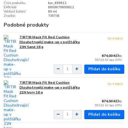
Číslo produktu:
kor_699612
EAN kód:
8809679699612
Velikost balení:
80 ml
Značka:
TIRTIR
Podobné produkty
TIRTIR Mask Fit Red Cushion
Do 4 týdnů
Dlouhotrvající make-up v polštářku
23N Sand 18 g
674,00 Kč
/
ks
557,02 Kč
bez DPH
Přidat do košíku
TIRTIR Mask Fit Red Cushion
Do 4 týdnů
Dlouhotrvající make-up v polštářku
21N Ivory 18 g
674,00 Kč
/
ks
557,02 Kč
bez DPH
Přidat do košíku