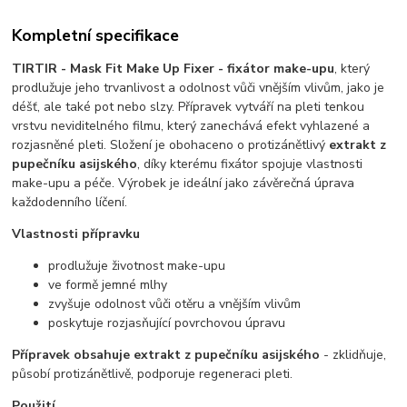
Kompletní specifikace
TIRTIR - Mask Fit Make Up Fixer - fixátor make-upu
, který
prodlužuje jeho trvanlivost a odolnost vůči vnějším vlivům, jako je
déšť, ale také pot nebo slzy. Přípravek vytváří na pleti tenkou
vrstvu neviditelného filmu, který zanechává efekt vyhlazené a
rozjasněné pleti. Složení je obohaceno o protizánětlivý
extrakt z
pupečníku asijského
, díky kterému fixátor spojuje vlastnosti
make-upu a péče. Výrobek je ideální jako závěrečná úprava
každodenního líčení.
Vlastnosti přípravku
prodlužuje životnost make-upu
ve formě jemné mlhy
zvyšuje odolnost vůči otěru a vnějším vlivům
poskytuje rozjasňující povrchovou úpravu
Přípravek obsahuje extrakt z pupečníku asijského
- zklidňuje,
působí protizánětlivě, podporuje regeneraci pleti.
Použití