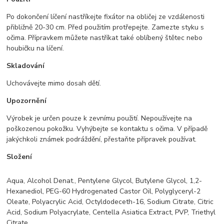
Po dokončení líčení nastříkejte fixátor na obličej ze vzdálenosti
přibližně 20-30 cm. Před použitím protřepejte. Zamezte styku s
očima. Přípravkem můžete nastříkat také oblíbený štětec nebo
houbičku na líčení.
Skladování
Uchovávejte mimo dosah dětí.
Upozornění
Výrobek je určen pouze k zevnímu použití. Nepoužívejte na
poškozenou pokožku. Vyhýbejte se kontaktu s očima. V případě
jakýchkoli známek podráždění, přestaňte přípravek používat.
Složení
Aqua, Alcohol Denat., Pentylene Glycol, Butylene Glycol, 1,2-
Hexanediol, PEG-60 Hydrogenated Castor Oil, Polyglyceryl-2
Oleate, Polyacrylic Acid, Octyldodeceth-16, Sodium Citrate, Citric
Acid, Sodium Polyacrylate, Centella Asiatica Extract, PVP, Triethyl
Citrate