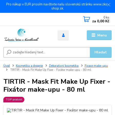
Pro nákup v EUR prosím navštivte našu slovenskú stránku www.zks-
shop.sk.
0
ks
za
0,00 Kč
Menu
Hledat
Úvod
Kosmetika a drogerie
Dekorativní kosmetika
Fixace make-upu
TIRTIR - Mask Fit Make Up Fixer - Fixátor make-upu - 80 ml
TIRTIR - Mask Fit Make Up Fixer -
Fixátor make-upu - 80 ml
TOP produkt