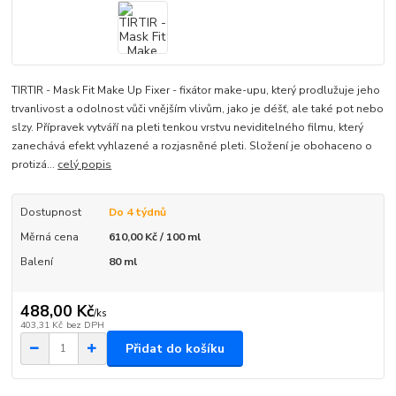
TIRTIR - Mask Fit Make Up Fixer - fixátor make-upu, který prodlužuje jeho
trvanlivost a odolnost vůči vnějším vlivům, jako je déšť, ale také pot nebo
slzy. Přípravek vytváří na pleti tenkou vrstvu neviditelného filmu, který
zanechává efekt vyhlazené a rozjasněné pleti. Složení je obohaceno o
protizá...
celý popis
Dostupnost
Do 4 týdnů
Měrná cena
610,00 Kč / 100 ml
Balení
80 ml
488,00 Kč
/
ks
403,31 Kč
bez DPH
Přidat do košíku