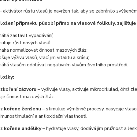
 aktivátor růstu vlasů je navržen tak, aby se zabránilo zvýšené
složení přípravku působí přímo na vlasové folikuly, zajišťuj
áhá zastavit vypadávání;
muluje růst nových vlasů;
áhá normalizovat činnost mazových žláz;
šuje výživu vlasů, vrací jim vitalitu a krásu;
áhá vlasům odolávat negativním vlivům životního prostředí.
složky:
zkoření zázvoru
– vyživuje vlasy, aktivuje mikrocirkulaci, čímž z
je činnost mazových žláz.
 z kořene ženšenu
– stimuluje výměnné procesy, nasycuje vlas
, imunostimulační a antioxidační vlastnosti.
z kořene anděliky
– hydratuje vlasy, dodává jim pružnost a lesk.