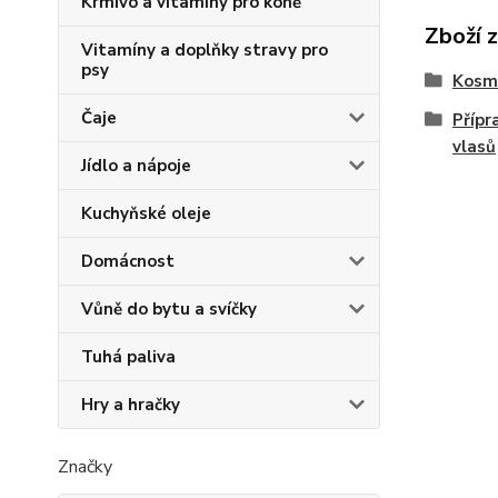
Krmivo a vitamíny pro koně
Zboží 
Vitamíny a doplňky stravy pro
psy
Kosme
Čaje
Přípr
vlasů
Jídlo a nápoje
Kuchyňské oleje
Domácnost
Vůně do bytu a svíčky
Tuhá paliva
Hry a hračky
Značky