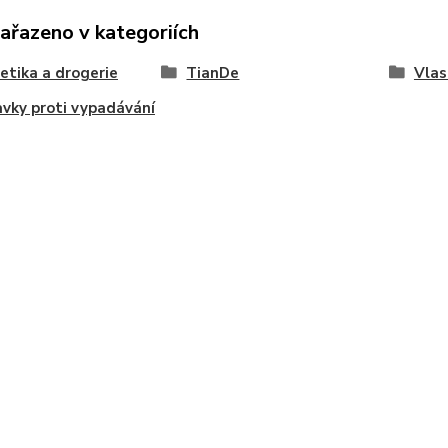
zařazeno v kategoriích
tika a drogerie
TianDe
Vlas
avky proti vypadávání