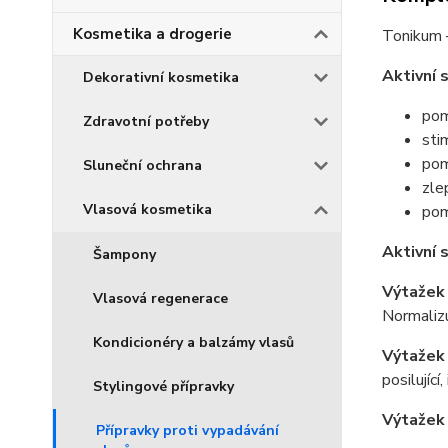
Kosmetika a drogerie
Tonikum –
Aktivní 
Dekorativní kosmetika
pom
Zdravotní potřeby
sti
pom
Sluneční ochrana
zlep
Vlasová kosmetika
pom
Aktivní 
Šampony
Výtažek 
Vlasová regenerace
Normalizu
Kondicionéry a balzámy vlasů
Výtažek
posilující
Stylingové přípravky
Výtažek 
Přípravky proti vypadávání