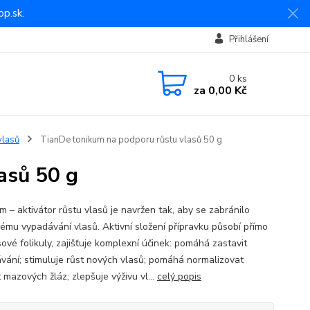
p.sk.
Přihlášení
0
ks
za
0,00 Kč
vlasů
TianDe tonikum na podporu růstu vlasů 50 g
asů 50 g
m – aktivátor růstu vlasů je navržen tak, aby se zabránilo
ému vypadávání vlasů. Aktivní složení přípravku působí přímo
ové folikuly, zajišťuje komplexní účinek: pomáhá zastavit
vání; stimuluje růst nových vlasů; pomáhá normalizovat
 mazových žláz; zlepšuje výživu vl...
celý popis