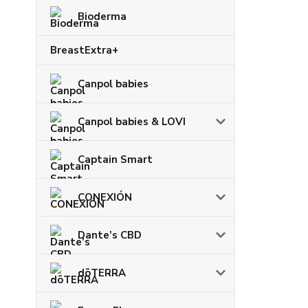
Bioderma
BreastExtra+
Canpol babies
Canpol babies & LOVI
Captain Smart
CONEXIÓN
Dante’s CBD
dōTERRA