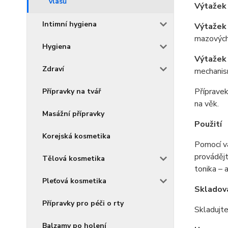
vlasů
Výtažek
Intimní hygiena
Výtažek 
mazových
Hygiena
Výtažek 
Zdraví
mechanis
Přípravek
Přípravky na tvář
na věk.
Masážní přípravky
Použití
Korejská kosmetika
Pomocí va
provádějt
Tělová kosmetika
tonika – 
Pleťová kosmetika
Skladov
Přípravky pro péči o rty
Skladujt
Balzamy po holení