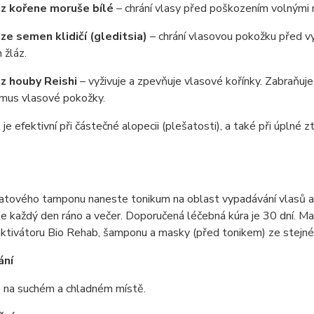
 z kořene moruše bílé
– chrání vlasy před poškozením volnými ra
ze semen klidičí (gleditsia)
– chrání vlasovou pokožku před vy
 žláz.
z houby Reishi
– vyživuje a zpevňuje vlasové kořínky. Zabraňuje
mus vlasové pokožky.
 je efektivní při částečné alopecii (plešatosti), a také při úpln
tového tamponu naneste tonikum na oblast vypadávání vlasů a n
e každý den ráno a večer. Doporučená léčebná kúra je 30 dní. 
aktivátoru Bio Rehab, šamponu a masky (před tonikem) ze stejné 
ání
e na suchém a chladném místě.