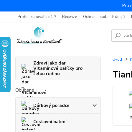
Pro 
Proč nakupovat u nás?
Recenze
Ochrana osobních údajů
Úvod
K
Zdraví jako dar –
Vitamínové balíčky pro
Tian
celou rodinu
Oblíbené
Dárkový poradce
Cestovní balení