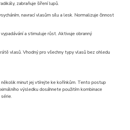
dikály, zabraňuje šíření lupů.
sycháním, navrací vlasům sílu a lesk. Normalizuje činnost
 vypadávání a stimuluje růst. Aktivuje obranný
é ztrátě vlasů. Vhodný pro všechny typy vlasů bez ohledu
ěkolik minut jej vtírejte ke kořínkům. Tento postup
Maximálního výsledku dosáhnete použitím kombinace
série.