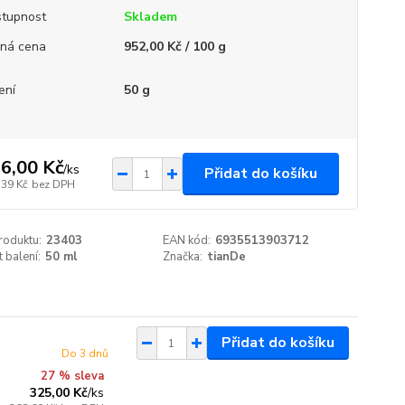
tupnost
Skladem
ná cena
952,00 Kč / 100 g
ení
50 g
6,00 Kč
/
ks
Přidat do košíku
,39 Kč
bez DPH
roduktu:
23403
EAN kód:
6935513903712
t balení:
50 ml
Značka:
tianDe
Přidat do košíku
Do 3 dnů
27 % sleva
325,00 Kč
/
ks