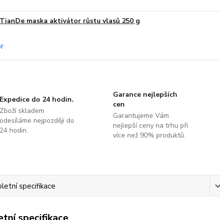
TianDe maska aktivátor růstu vlasů 250 g
Garance nejlepších
Expedice do 24 hodin.
cen
Zboží skladem
Garantujeme Vám
odesíláme nejpozději do
nejlepší ceny na trhu při
24 hodin.
více než 90% produktů.
etní specifikace
tní specifikace