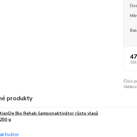
Dos
Měr
Bal
47
393
Číslo p
Velikos
é produkty
tianDe Bio Rehab šamponaktivátor růstu vlasů
250 g