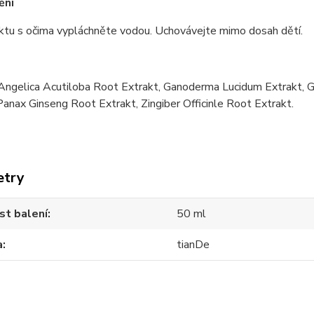
ění
ktu s očima vypláchněte vodou. Uchovávejte mimo dosah dětí.
Angelica Acutiloba Root Extrakt, Ganoderma Lucidum Extrakt, G
Panax Ginseng Root Extrakt, Zingiber Officinle Root Extrakt.
etry
st balení
50 ml
a
tianDe