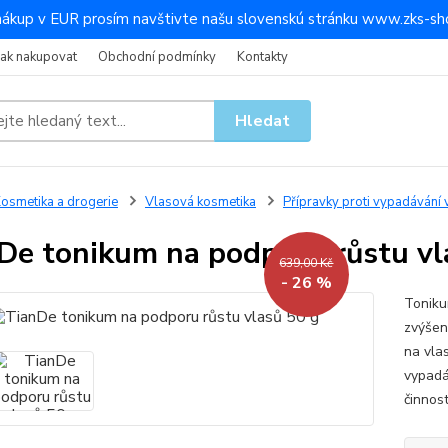
nákup v EUR prosím navštivte našu slovenskú stránku www.zks-sho
Jak nakupovat
Obchodní podmínky
Kontakty
Hledat
osmetika a drogerie
Vlasová kosmetika
Přípravky proti vypadávání 
De tonikum na podporu růstu vl
639,00 Kč
- 26 %
Toniku
zvýšen
na vlas
vypadá
činnost