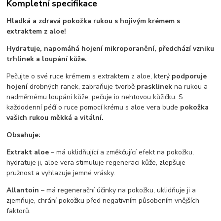
Kompletní specifikace
Hladká a zdravá pokožka rukou s hojivým krémem s
extraktem z aloe!
Hydratuje, napomáhá hojení mikroporanění, předchází vzniku
trhlinek a loupání kůže.
Pečujte o své ruce krémem s extraktem z aloe, který
podporuje
hojení
drobných ranek, zabraňuje tvorbě
prasklinek
na rukou a
nadměrnému loupání kůže, pečuje io nehtovou kůžičku. S
každodenní péčí o ruce pomocí krému s aloe vera bude
pokožka
vašich rukou měkká a vitální.
Obsahuje:
Extrakt aloe
– má uklidňující a změkčující efekt na pokožku,
hydratuje ji, aloe vera stimuluje regeneraci kůže, zlepšuje
pružnost a vyhlazuje jemné vrásky.
Allantoin
– má regenerační účinky na pokožku, uklidňuje ji a
zjemňuje, chrání pokožku před negativním působením vnějších
faktorů.