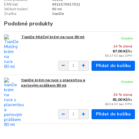
EAN kód:
6921570917021
Velikost balení:
80 ml
Značka:
tianDe
Podobné produkty
TianDe Mléčný krém na ruce 80 ml
Skladem
14 % sleva
67,00 Kč
/
ks
55,37 Kč
bez DPH
Přidat do košíku
tianDe krém na ruce s placentou a
Skladem
perlovým práškem 80 ml
24 % sleva
81,00 Kč
/
ks
66,94 Kč
bez DPH
Přidat do košíku