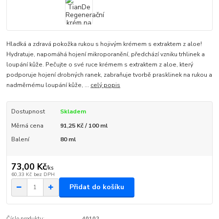
Hladká a zdravá pokožka rukou s hojivým krémem s extraktem z aloe!
Hydratuje, napomáhá hojení mikroporanění, předchází vzniku trhlinek a
loupání kůže. Pečujte o své ruce krémem s extraktem z aloe, který
podporuje hojení drobných ranek, zabraňuje tvorbě prasklinek na rukou a
nadměrnému loupání kůže, ...
celý popis
Dostupnost
Skladem
Měrná cena
91,25 Kč / 100 ml
Balení
80 ml
73,00 Kč
/
ks
60,33 Kč
bez DPH
Přidat do košíku
Číslo produktu:
40102