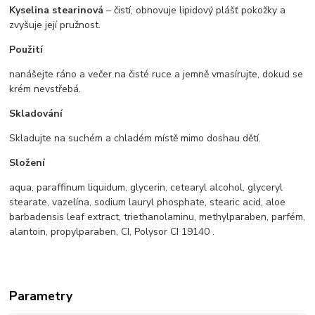
Kyselina stearinová
– čistí, obnovuje lipidový plášť pokožky a
zvyšuje její pružnost.
Použití
nanášejte ráno a večer na čisté ruce a jemně vmasírujte, dokud se
krém nevstřebá.
Skladování
Skladujte na suchém a chladém místě mimo doshau dětí.
Složení
aqua, paraffinum liquidum, glycerin, cetearyl alcohol, glyceryl
stearate, vazelína, sodium lauryl phosphate, stearic acid, aloe
barbadensis leaf extract, triethanolaminu, methylparaben, parfém,
alantoin, propylparaben, CI, Polysor CI 19140 .
Parametry