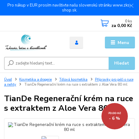
Pro nákup v EUR prosím navštivte našu slovenskú stránku www.zks-
shop.sk.
0
ks
za
0,00 Kč
Menu
Hledat
Úvod
Kosmetika a drogerie
Tělová kosmetika
Přípravky pro péči o ruce
a nehty
TianDe Regenerační krém na ruce s extraktem z Aloe Vera 80 ml
TianDe Regenerační krém na ruce
s extraktem z Aloe Vera 80 ml
78,00 Kč
- 6 %