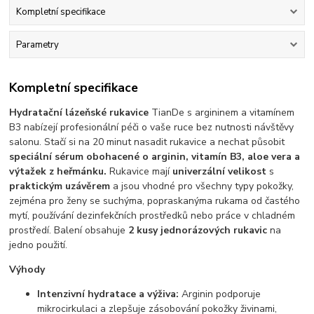
Kompletní specifikace
Parametry
Kompletní specifikace
Hydratační lázeňské rukavice
TianDe s argininem a vitamínem
B3 nabízejí profesionální péči o vaše ruce bez nutnosti návštěvy
salonu. Stačí si na 20 minut nasadit rukavice a nechat působit
speciální sérum obohacené o arginin, vitamín B3, aloe vera a
výtažek z heřmánku.
Rukavice mají
univerzální velikost
s
praktickým uzávěrem
a jsou vhodné pro všechny typy pokožky,
zejména pro ženy se suchýma, popraskanýma rukama od častého
mytí, používání dezinfekčních prostředků nebo práce v chladném
prostředí. Balení obsahuje
2 kusy jednorázových rukavic
na
jedno použití.
Výhody
Intenzivní hydratace a výživa:
Arginin podporuje
mikrocirkulaci a zlepšuje zásobování pokožky živinami,