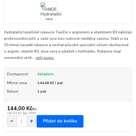
Hydratační lázeňské rukavice TianDe s argininem a vitamínem B3 nabízejí
profesionální péči o vaše ruce bez nutnosti návštěvy salonu. Stačí si na
20 minut nasadit rukavice a nechat působit speciální sérum obohacené
o arginin, vitamín B3, aloe vera a výtažek z heřmánku. Rukavice mají
univerzální velik...
celý popis
Dostupnost
Skladem
Měrná cena
144,00 Kč / pár
Balení
1 pár
144,00 Kč
/
ks
119,01 Kč
bez DPH
Přidat do košíku