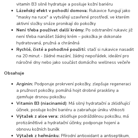
vitamín B3 silně hydratuje a posiluje kožní bariéru
Lázeňský efekt v pohodlí domova:
Rukavice fungují jako
"masky na ruce" a vytvářejí uzavřené prostředí, ve kterém
aktivní složky snáze pronikají do pokožky
Není třeba používat další krémy:
Po odstranění rukavic již
není třeba nanášet žádný krém – pokožka je dokonale
hydratovaná, pružná a chráněná
Rychlé, čisté a pohodlné použití:
stačí si rukavice nasadit
na 20 minut - žádné mazání, žádný nepořádek, ideální pro
náročné dny nebo jako součást domácího wellness večeře
Obsahuje
Arginin:
Podporuje prokrvení pokožky, zlepšuje regeneraci
a pružnost pokožky, pomáhá hojit drobné praskliny a
zjemňuje drsnou pokožku
Vitamin B3 (niacinamid)
: Má silný hydratační a zklidňující
účinek, posiluje kožní bariéru a zabraňuje úniku vlhkosti
Výtažek z aloe vera:
zklidňuje podrážděnou pokožku, má
protizánětlivé a hydratační účinky, podporuje hojení a
obnovu kožních buněk
Výtažek z heřmánku:
Přírodní antioxidant a antiseptikum,