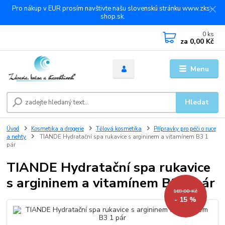
Pro nákup v EUR prosím navštivte našu slovenskú stránku www.zks-
shop.sk.
0
ks
za
0,00 Kč
Menu
Hledat
Úvod
Kosmetika a drogerie
Tělová kosmetika
Přípravky pro péči o ruce
a nehty
TIANDE Hydratační spa rukavice s argininem a vitamínem B3 1
pár
TIANDE Hydratační spa rukavice
s argininem a vitamínem B3 1 pár
169,00 Kč
- 15 %