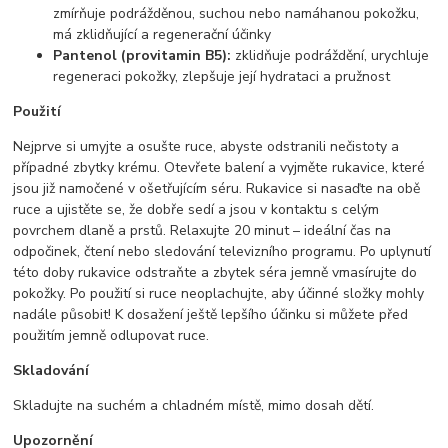
zmírňuje podrážděnou, suchou nebo namáhanou pokožku,
má zklidňující a regenerační účinky
Pantenol (provitamin B5):
zklidňuje podráždění, urychluje
regeneraci pokožky, zlepšuje její hydrataci a pružnost
Použití
Nejprve si umyjte a osušte ruce, abyste odstranili nečistoty a
případné zbytky krému. Otevřete balení a vyjměte rukavice, které
jsou již namočené v ošetřujícím séru. Rukavice si nasaďte na obě
ruce a ujistěte se, že dobře sedí a jsou v kontaktu s celým
povrchem dlaně a prstů. Relaxujte 20 minut – ideální čas na
odpočinek, čtení nebo sledování televizního programu. Po uplynutí
této doby rukavice odstraňte a zbytek séra jemně vmasírujte do
pokožky. Po použití si ruce neoplachujte, aby účinné složky mohly
nadále působit! K dosažení ještě lepšího účinku si můžete před
použitím jemně odlupovat ruce.
Skladování
Skladujte na suchém a chladném místě, mimo dosah dětí.
Upozornění