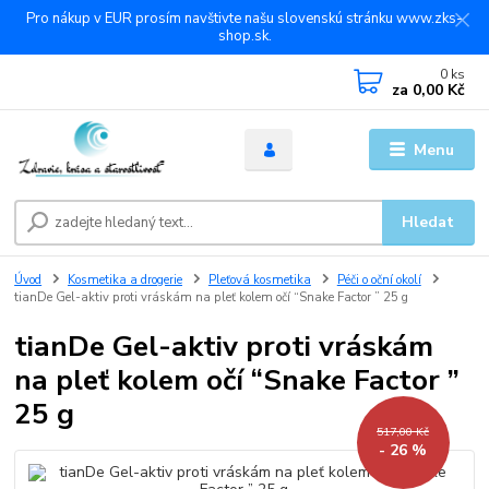
Pro nákup v EUR prosím navštivte našu slovenskú stránku www.zks-
shop.sk.
0
ks
za
0,00 Kč
Menu
Hledat
Úvod
Kosmetika a drogerie
Pleťová kosmetika
Péči o oční okolí
tianDe Gel-aktiv proti vráskám na pleť kolem očí “Snake Factor ” 25 g
tianDe Gel-aktiv proti vráskám
na pleť kolem očí “Snake Factor ”
25 g
517,00 Kč
- 26 %