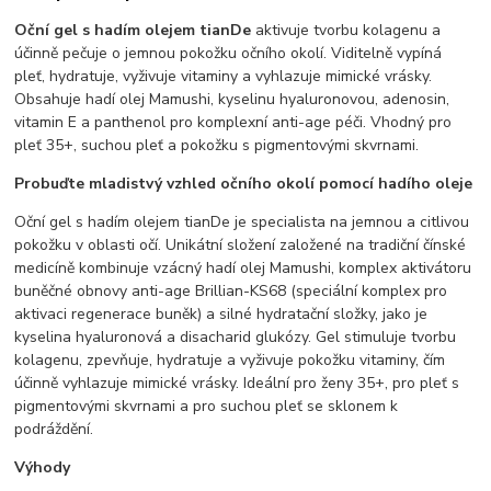
Oční gel s hadím olejem tianDe
aktivuje tvorbu kolagenu a
účinně pečuje o jemnou pokožku očního okolí. Viditelně vypíná
pleť, hydratuje, vyživuje vitaminy a vyhlazuje mimické vrásky.
Obsahuje hadí olej Mamushi, kyselinu hyaluronovou, adenosin,
vitamin E a panthenol pro komplexní anti-age péči. Vhodný pro
pleť 35+, suchou pleť a pokožku s pigmentovými skvrnami.
Probuďte mladistvý vzhled očního okolí pomocí hadího oleje
Oční gel s hadím olejem tianDe je specialista na jemnou a citlivou
pokožku v oblasti očí. Unikátní složení založené na tradiční čínské
medicíně kombinuje vzácný hadí olej Mamushi, komplex aktivátoru
buněčné obnovy anti-age Brillian-KS68 (speciální komplex pro
aktivaci regenerace buněk) a silné hydratační složky, jako je
kyselina hyaluronová a disacharid glukózy. Gel stimuluje tvorbu
kolagenu, zpevňuje, hydratuje a vyživuje pokožku vitaminy, čím
účinně vyhlazuje mimické vrásky. Ideální pro ženy 35+, pro pleť s
pigmentovými skvrnami a pro suchou pleť se sklonem k
podráždění.
Výhody