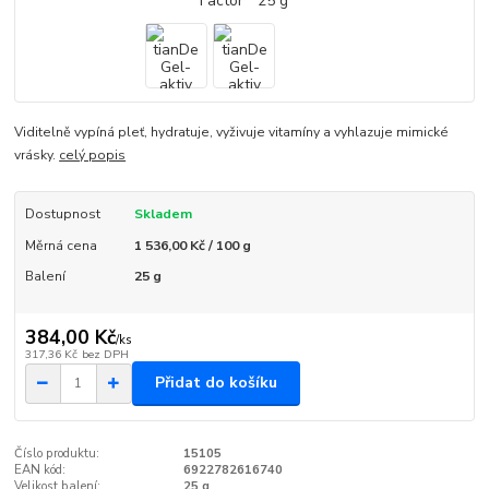
Viditelně vypíná pleť, hydratuje, vyživuje vitamíny a vyhlazuje mimické
vrásky.
celý popis
Dostupnost
Skladem
Měrná cena
1 536,00 Kč / 100 g
Balení
25 g
384,00 Kč
/
ks
317,36 Kč
bez DPH
Přidat do košíku
Číslo produktu:
15105
EAN kód:
6922782616740
Velikost balení:
25 g