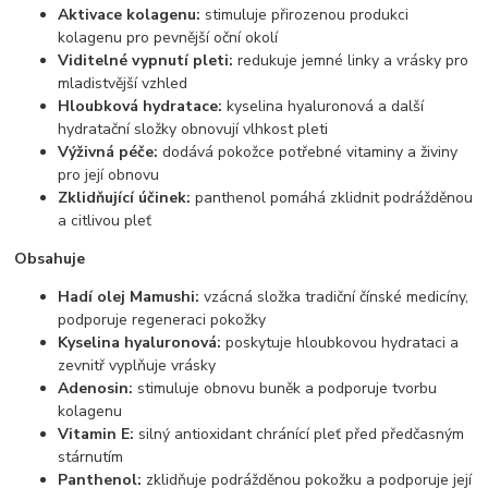
Aktivace kolagenu:
stimuluje přirozenou produkci
kolagenu pro pevnější oční okolí
Viditelné vypnutí pleti:
redukuje jemné linky a vrásky pro
mladistvější vzhled
Hloubková hydratace:
kyselina hyaluronová a další
hydratační složky obnovují vlhkost pleti
Výživná péče:
dodává pokožce potřebné vitaminy a živiny
pro její obnovu
Zklidňující účinek:
panthenol pomáhá zklidnit podrážděnou
a citlivou pleť
Obsahuje
Hadí olej Mamushi:
vzácná složka tradiční čínské medicíny,
podporuje regeneraci pokožky
Kyselina hyaluronová:
poskytuje hloubkovou hydrataci a
zevnitř vyplňuje vrásky
Adenosin:
stimuluje obnovu buněk a podporuje tvorbu
kolagenu
Vitamin E:
silný antioxidant chránící pleť před předčasným
stárnutím
Panthenol:
zklidňuje podrážděnou pokožku a podporuje její