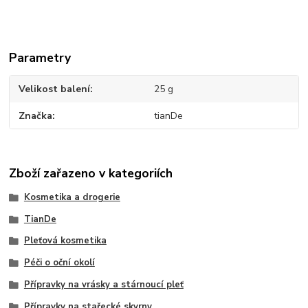
Parametry
Velikost balení
25 g
Značka
tianDe
Zboží zařazeno v kategoriích
Kosmetika a drogerie
TianDe
Pleťová kosmetika
Péči o oční okolí
Přípravky na vrásky a stárnoucí pleť
Přípravky na stařecké skvrny