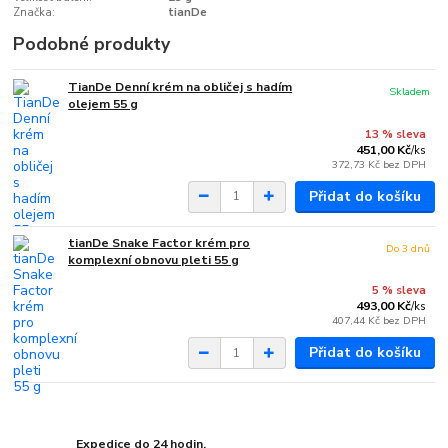
Značka:
tianDe
Podobné produkty
TianDe Denní krém na obličej s hadím
Skladem
olejem 55 g
13 % sleva
451,00 Kč
/
ks
372,73 Kč
bez DPH
Přidat do košíku
tianDe Snake Factor krém pro
Do 3 dnů
komplexní obnovu pleti 55 g
5 % sleva
493,00 Kč
/
ks
407,44 Kč
bez DPH
Přidat do košíku
Expedice do 24 hodin.