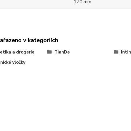
170 mm
zařazeno v kategoriích
tika a drogerie
TianDe
Inti
nické vložky