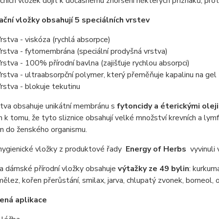
ních vložek dojít k dočasnému zhoršení některých příznaků, prot
ční vložky obsahují 5 speciálních vrstev
Vrstva - viskóza (rychlá absorpce)
Vrstva - fytomembrána (speciální prodyšná vrstva)
Vrstva - 100% přírodní bavlna (zajišťuje rychlou absorpci)
Vrstva - ultraabsorpční polymer, který přeměňuje kapalinu na gel
Vrstva - blokuje tekutinu
stva obsahuje unikátní membránu s
fytoncidy a éterickými oleji
k tomu, že tyto sliznice obsahují velké množství krevních a lymf
in do ženského organismu.
ygienické vložky z produktové řady
Energy of Herbs
vyvinuli 
a dámské přírodní vložky obsahuje
výtažky ze 49 bylin
: kurkuma
ělez, kořen přerůstání, smilax, jarva, chlupatý zvonek, borneol, 
ená aplikace