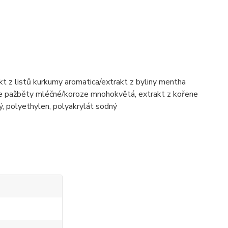
kt z listů kurkumy aromatica/extrakt z byliny mentha
ořene pažběty mléčné/koroze mnohokvětá, extrakt z kořene
, polyethylen, polyakrylát sodný