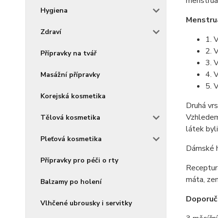
menstruač
Hygiena
Menstrua
Zdraví
1. 
2. 
Přípravky na tvář
3. 
4. 
Masážní přípravky
5. 
Korejská kosmetika
Druhá vr
Vzhledem 
Tělová kosmetika
látek byl
Pleťová kosmetika
Dámské h
Přípravky pro péči o rty
Receptur
máta, zem
Balzamy po holení
Doporuč
Vlhčené ubrousky i servitky