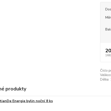
Dos
Měr
Bal
20
168
Číslo p
Velikos
Délka:
é produkty
tianDe Energie bylin noční 8 ks