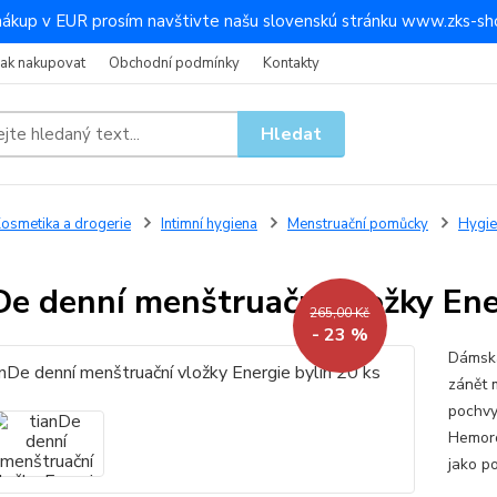
nákup v EUR prosím navštivte našu slovenskú stránku www.zks-sho
Jak nakupovat
Obchodní podmínky
Kontakty
Hledat
osmetika a drogerie
Intimní hygiena
Menstruační pomůcky
Hygie
De denní menštruační vložky Ene
265,00 Kč
- 23 %
Dámská
zánět 
pochvy
Hemoro
jako p