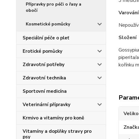
3 měsíční
Přípravky pro péči o řasy a
obočí
Varování
Kosmetické pomůcky
Nepoužív
Složení
Speciální péče o pleť
Gossypium
Erotické pomůcky
piperita/
Zdravotní potřeby
kořínku m
Zdravotní technika
Sportovní medicína
Param
Veterinární přípravky
Veliko
Krmivo a vitamíny pro koně
Značk
Vitamíny a doplňky stravy pro
psy