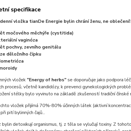
tní specifikace
enní vložka tianDe Energie bylin chrání ženu, ne oblečení!
ět močového měchýře (cystitida)
teriální vaginóza
ět pochvy, zevního genitálu
ze děložního čípku
dometrióza
moroidy
inných vložek
"Energy of herbs"
se doporučuje jako podpora lé
ch procesů, včetně kandidózy, k prevenci gynekologických problé
ložení stélky bylo vyvinuto na základě zkušeností tradiční čínské 
chto vložek přijímá 70%-80% účinných látek (aktivní koncentrac
při pití bylinných čajů...
 bylin detoxikují organismus, tj. z těla se vylučují toxiny. Z to