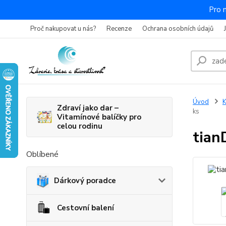
Pro 
Proč nakupovat u nás?
Recenze
Ochrana osobních údajů
Úvod
K
Zdraví jako dar –
ks
Vitamínové balíčky pro
celou rodinu
tian
Oblíbené
Dárkový poradce
Cestovní balení