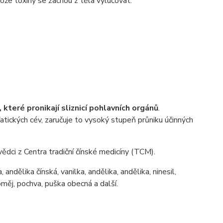
ože toxiny se začnou z těla vylučovat.
, které pronikají sliznicí pohlavních orgánů
.
atických cév, zaručuje to vysoký stupeň průniku účinných
vědci z Centra tradiční čínské medicíny (TCM).
, andělika čínská, vanilka, andělika, andělika, ninesil,
oměj, pochva, puška obecná a další.