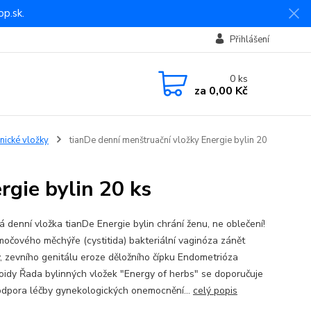
p.sk.
Přihlášení
0
ks
za
0,00 Kč
nické vložky
tianDe denní menštruační vložky Energie bylin 20
rgie bylin 20 ks
 denní vložka tianDe Energie bylin chrání ženu, ne oblečení!
močového měchýře (cystitida) bakteriální vaginóza zánět
, zevního genitálu eroze děložního čípku Endometrióza
idy Řada bylinných vložek "Energy of herbs" se doporučuje
odpora léčby gynekologických onemocnění...
celý popis