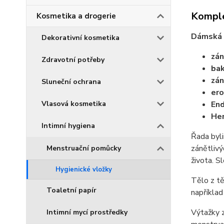
Komple
Kosmetika a drogerie
Dámská d
Dekorativní kosmetika
zán
Zdravotní potřeby
bak
zán
Sluneční ochrana
ero
Vlasová kosmetika
En
He
Intimní hygiena
Řada byl
zánětlivý
Menstruační pomůcky
života. S
Hygienické vložky
Tělo z tě
Toaletní papír
například 
Výtažky z
Intimní mycí prostředky