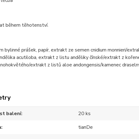
 léčba
at během těhotenství.
 bylinné prášek, papír, extrakt ze semen cnidium monnieri/extra
andělika acutiloba, extrakt z listu anděliky čínské/extrakt z k
nohokvětého/extrakt z listů aloe andongensis/kamenec draselný
etry
st balení
20 ks
a
tianDe