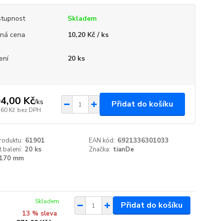
tupnost
Skladem
ná cena
10,20 Kč / ks
ení
20 ks
4,00 Kč
/
ks
Přidat do košíku
,60 Kč
bez DPH
roduktu:
61901
EAN kód:
6921336301033
t balení:
20 ks
Značka:
tianDe
170 mm
Skladem
Přidat do košíku
13 % sleva