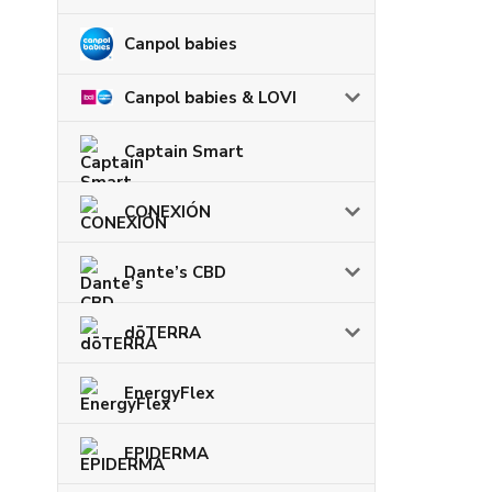
Canpol babies
Canpol babies & LOVI
Captain Smart
CONEXIÓN
Dante’s CBD
dōTERRA
EnergyFlex
EPIDERMA