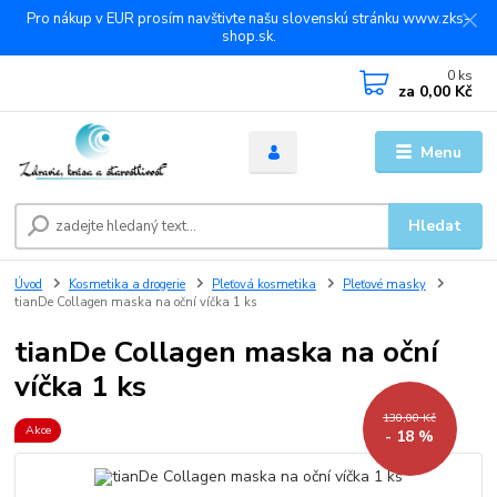
Pro nákup v EUR prosím navštivte našu slovenskú stránku www.zks-
shop.sk.
0
ks
za
0,00 Kč
Menu
Hledat
Úvod
Kosmetika a drogerie
Pleťová kosmetika
Pleťové masky
tianDe Collagen maska na oční víčka 1 ks
tianDe Collagen maska na oční
víčka 1 ks
130,00 Kč
Akce
- 18 %