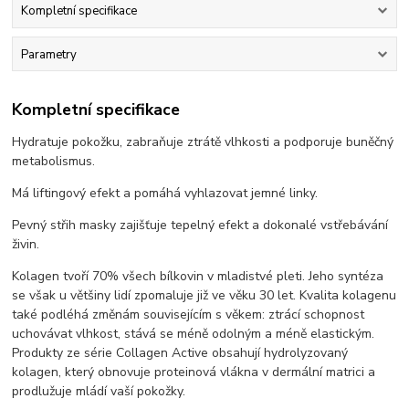
Kompletní specifikace
Parametry
Kompletní specifikace
Hydratuje pokožku, zabraňuje ztrátě vlhkosti a podporuje buněčný
metabolismus.
Má liftingový efekt a pomáhá vyhlazovat jemné linky.
Pevný střih masky zajišťuje tepelný efekt a dokonalé vstřebávání
živin.
Kolagen tvoří 70% všech bílkovin v mladistvé pleti. Jeho syntéza
se však u většiny lidí zpomaluje již ve věku 30 let. Kvalita kolagenu
také podléhá změnám souvisejícím s věkem: ztrácí schopnost
uchovávat vlhkost, stává se méně odolným a méně elastickým.
Produkty ze série Collagen Active obsahují hydrolyzovaný
kolagen, který obnovuje proteinová vlákna v dermální matrici a
prodlužuje mládí vaší pokožky.