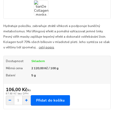
Hydratuje pokožku, zabraňuje ztrátě vlhkosti a podporuje buněčný
metabolismus. Má liftingový efekt a pomáhá vyhlazovat jemné linky.
Pevný střih masky zajišťuje tepelný efekt a dokonalé vstřebávání živin.
Kolagen tvoří 70% všech bílkovin v mladistvé pleti. Jeho syntéza se však
u většiny lidí zpomaluj...
celý popis
Dostupnost
Skladem
Měrná cena
2 120,00 Kč / 100 g
Balení
5 g
106,00 Kč
/
ks
87,60 Kč
bez DPH
Přidat do košíku