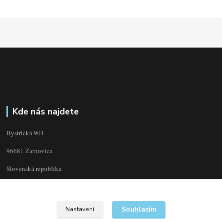
Kde nás najdete
Bystrická 901
96681 Žarnovica
Slovenská republika
Souhlasím
Nastavení