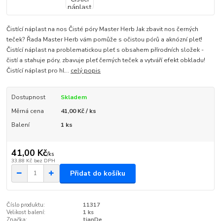
Čistící náplast na nos Čisté póry Master Herb Jak zbavit nos černých
teček? Řada Master Herb vám pomůže s očistou pórů a aknózní pleť!
Čistící náplast na problematickou pleť s obsahem přírodních složek -
čistí a stahuje póry, zbavuje pleť černých teček a vytváří efekt obkladu!
Čistící náplast pro hl...
celý popis
Dostupnost
Skladem
Měrná cena
41,00 Kč / ks
Balení
1 ks
41,00 Kč
/
ks
33,88 Kč
bez DPH
Přidat do košíku
Číslo produktu:
11317
Velikost balení:
1 ks
Značka:
tianDe