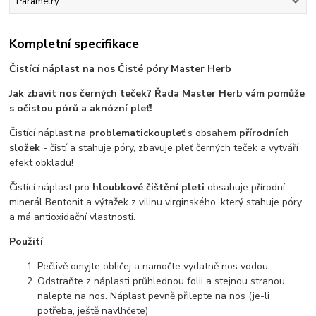
Parametry
Kompletní specifikace
Čistící náplast na nos Čisté póry Master Herb
Jak zbavit nos černých teček? Řada Master Herb vám pomůže
s očistou pórů a aknózní pleť!
Čistící náplast na
problematickou
pleť
s obsahem
přírodních
složek
- čistí a stahuje póry, zbavuje pleť černých teček a vytváří
efekt obkladu!
Čistící náplast pro
hloubkové čištění pleti
obsahuje přírodní
minerál Bentonit a výtažek z vilinu virginského, který stahuje póry
a má antioxidační vlastnosti.
Použití
Pečlivě omyjte obličej a namočte vydatně nos vodou
Odstraňte z náplasti průhlednou folii a stejnou stranou
nalepte na nos. Náplast pevně přilepte na nos (je-li
potřeba, ještě navlhčete)