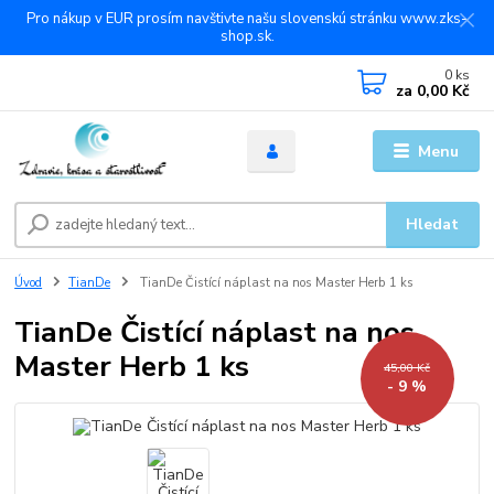
Pro nákup v EUR prosím navštivte našu slovenskú stránku www.zks-
shop.sk.
0
ks
za
0,00 Kč
Menu
Hledat
Úvod
TianDe
TianDe Čistící náplast na nos Master Herb 1 ks
TianDe Čistící náplast na nos
Master Herb 1 ks
45,00 Kč
- 9 %