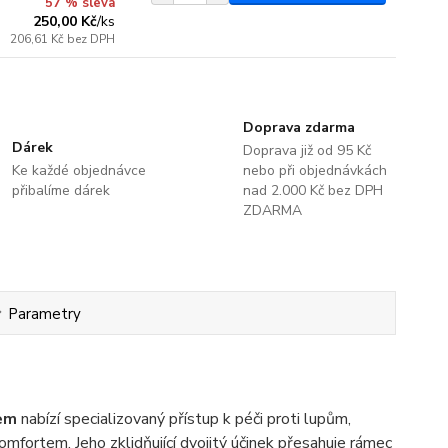
57 % sleva
250,00 Kč
/
ks
206,61 Kč
bez DPH
Doprava zdarma
Dárek
Doprava již od 95 Kč
Ke každé objednávce
nebo při objednávkách
přibalíme dárek
nad 2.000 Kč bez DPH
ZDARMA
Parametry
kem
nabízí specializovaný přístup k péči proti lupům,
omfortem. Jeho zklidňující dvojitý účinek přesahuje rámec