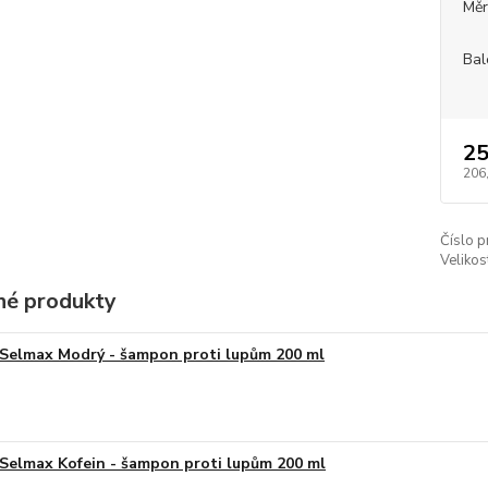
Měr
Bal
25
206
Číslo p
Velikos
é produkty
Selmax Modrý - šampon proti lupům 200 ml
Selmax Kofein - šampon proti lupům 200 ml