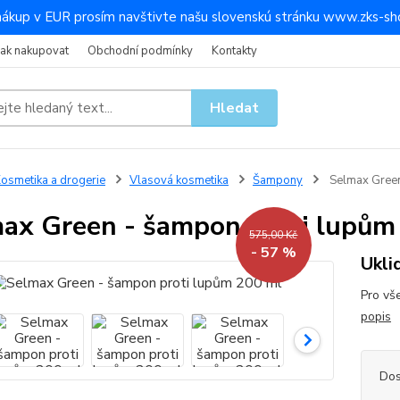
nákup v EUR prosím navštivte našu slovenskú stránku www.zks-sho
Jak nakupovat
Obchodní podmínky
Kontakty
Hledat
osmetika a drogerie
Vlasová kosmetika
Šampony
Selmax Green
ax Green - šampon proti lupům
575,00 Kč
- 57 %
Ukli
Pro vš
popis
Dos