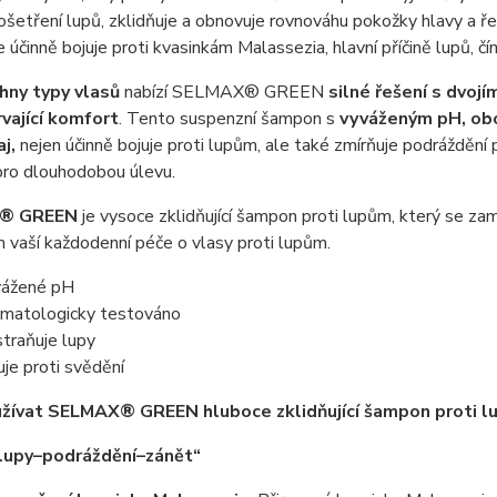
šetření lupů, zklidňuje a obnovuje rovnováhu pokožky hlavy a řeš
e účinně bojuje proti kvasinkám Malassezia, hlavní příčině lupů, č
hny typy vlasů
nabízí SELMAX® GREEN
silné řešení s dvojí
vající komfort
. Tento suspenzní šampon s
vyváženým pH, oboh
j,
nejen účinně bojuje proti lupům, ale také zmírňuje podráždění 
pro dlouhodobou úlevu.
® GREEN
je vysoce zklidňující šampon proti lupům, který se za
vaší každodenní péče o vlasy proti lupům.
ážené pH
matologicky testováno
traňuje lupy
uje proti svědění
užívat SELMAX® GREEN hluboce zklidňující šampon proti 
lupy–podráždění–zánět“