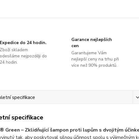
Garance nejlepších
Expedice do 24 hodin.
cen
Zboží skladem
Garantujeme Vám
odesíláme nejpozději do
nejlepší ceny na trhu při
24 hodin.
více než 90% produktů.
etní specifikace
tní specifikace
Green – Zklidňující šampon proti lupům s dvojitým účin
yvinutý tak, aby poskytoval silnou účinnost spolu s výjimečným k