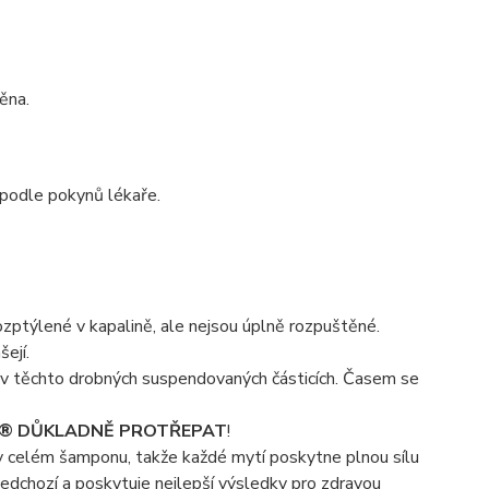
ěna.
 podle pokynů lékaře.
ozptýlené v kapalině, ale nejsou úplně rozpuštěné.
ejí.
í v těchto drobných suspendovaných částicích. Časem se
X® DŮKLADNĚ PROTŘEPAT
!
y v celém šamponu, takže každé mytí poskytne plnou sílu
předchozí a poskytuje nejlepší výsledky pro zdravou