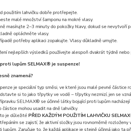
d použitím lahvičku dobře protřepejte.
este malé množství šamponu na mokré vlasy.
ně masírujte 2–3 minuty do pokožky hlavy, dokud se nevytvoří p
ladně opláchněte vlasy.
řípadě potřeby aplikaci zopakujte. Vlasy důkladně umyjte.
ení nejlepších výsledků používejte alespoň dvakrát týdně nebo
proti lupům SELMAX® je suspenze!
řesně znamená?
penze je speciální typ směsi, ve které jsou malé pevné částice r
dstavte si to jako třpytky ve vodě – třpytky nezmizí, jen se vznáš
řípravku SELMAX® se účinné látky bojující proti lupům nacházej
o částice mohou usadit na dně lahvičky.
to je důležité
PŘED KAŽDÝM POUŽITÍM LAHVIČKU SELMA
třepáním se zajistí, že aktivní složky jsou rovnoměrně rozložen
ti lupům. Zaručuje to, že každá aplikace je stejně účinná jako ta 