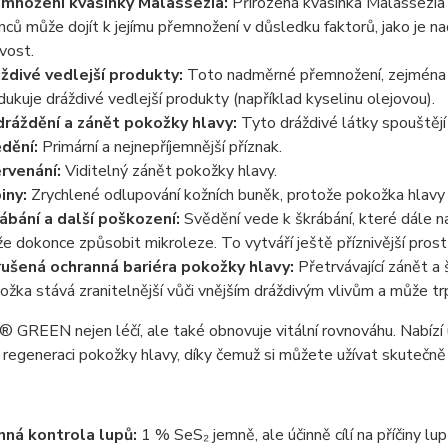
množení kvasinky Malassezia:
Přirozená kvasinka Malassezia 
inců může dojít k jejímu přemnožení v důsledku faktorů, jako je n
ivost.
ždivé vedlejší produkty:
Toto nadměrné přemnožení, zejména k
dukuje dráždivé vedlejší produkty (například kyselinu olejovou).
ráždění a zánět pokožky hlavy:
Tyto dráždivé látky spouštějí 
dění:
Primární a nejnepříjemnější příznak.
rvenání:
Viditelný zánět pokožky hlavy.
iny:
Zrychlené odlupování kožních buněk, protože pokožka hlavy 
ábání a další poškození:
Svědění vede k škrábání, které dále na
e dokonce způsobit mikroleze. To vytváří ještě příznivější prost
ušená ochranná bariéra pokožky hlavy:
Přetrvávající zánět a 
ožka stává zranitelnější vůči vnějším dráždivým vlivům a může tr
REEN nejen léčí, ale také obnovuje vitální rovnováhu. Nabízí úč
í regeneraci pokožky hlavy, díky čemuž si můžete užívat skutečn
nná kontrola lupů:
1 % SeS₂ jemně, ale účinně cílí na příčiny l