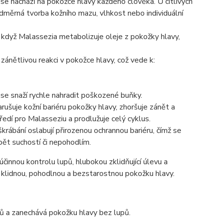
se nachází na pokožce hlavy každého člověka. U citlivých
adměrná tvorba kožního mazu, vlhkost nebo individuální
dyž Malassezia metabolizuje oleje z pokožky hlavy,
zánětlivou reakci v pokožce hlavy, což vede k:
se snaží rychle nahradit poškozené buňky.
rušuje kožní bariéru pokožky hlavy, zhoršuje zánět a
ředí pro Malasseziu a prodlužuje celý cyklus.
škrábání oslabují přirozenou ochrannou bariéru, čímž se
pět suchostí či nepohodlím.
innou kontrolu lupů, hlubokou zklidňující úlevu a
ě klidnou, pohodlnou a bezstarostnou pokožku hlavy.
upů a zanechává pokožku hlavy bez lupů.