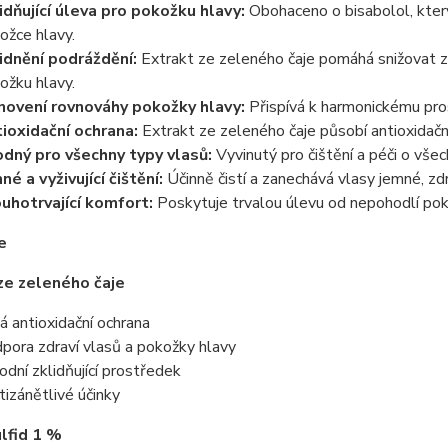
idňující úleva pro pokožku hlavy:
Obohaceno o bisabolol, který
ožce hlavy.
idnění podráždění:
Extrakt ze zeleného čaje pomáhá snižovat za
ožku hlavy.
ovení rovnováhy pokožky hlavy:
Přispívá k harmonickému pros
ioxidační ochrana:
Extrakt ze zeleného čaje působí antioxidačn
dný pro všechny typy vlasů:
Vyvinutý pro čištění a péči o vše
né a vyživující čištění:
Účinně čistí a zanechává vlasy jemné, zd
uhotrvající komfort:
Poskytuje trvalou úlevu od nepohodlí pok
e
ze zeleného čaje
ná antioxidační ochrana
pora zdraví vlasů a pokožky hlavy
rodní zklidňující prostředek
tizánětlivé účinky
lfid 1 %