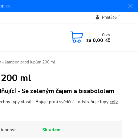
p.sk.
Přihlášení
0
ks
za
0,00 Kč
 - šampon proti lupům 200 ml
 200 ml
dňující - Se zeleným čajem a bisabololem
echny typy vlasů - Bojuje proti svědění - odstraňuje lupy
celý
tupnost
Skladem