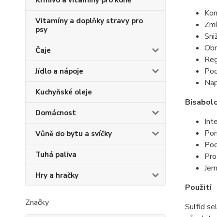
Kon
Vitamíny a doplňky stravy pro
Zmí
psy
Sni
Obn
Čaje
Reg
Pod
Jídlo a nápoje
Nap
Kuchyňské oleje
Bisabolo
Domácnost
Int
Pom
Vůně do bytu a svíčky
Pod
Tuhá paliva
Pro
Jem
Hry a hračky
Použití
Značky
Sulfid se