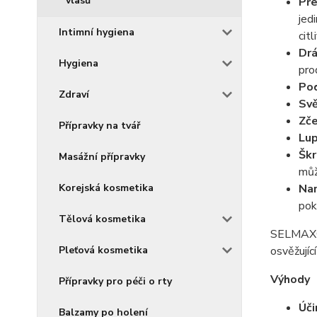
vlasů
Pře
jed
Intimní hygiena
citl
Drá
Hygiena
pro
Pod
Zdraví
Svě
Zče
Přípravky na tvář
Lup
Škr
Masážní přípravky
můž
Korejská kosmetika
Nar
pok
Tělová kosmetika
SELMAX® G
Pleťová kosmetika
osvěžujíc
Výhody
Přípravky pro péči o rty
Úči
Balzamy po holení