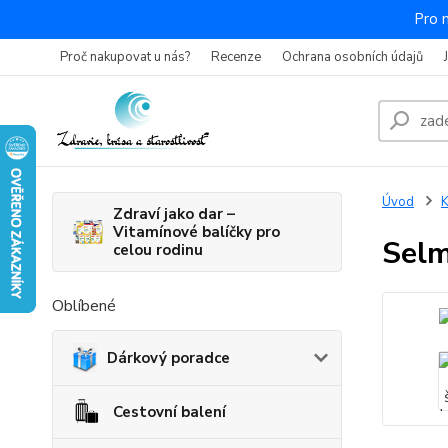
Pro 
Proč nakupovat u nás?
Recenze
Ochrana osobních údajů
Úvod
K
Zdraví jako dar –
Vitamínové balíčky pro
Selm
celou rodinu
Oblíbené
Dárkový poradce
Cestovní balení