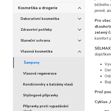
běžného o
Kosmetika a drogerie
jemně, al
Dekorativní kosmetika
Pro všec
dlouhotr
Zdravotní potřeby
zelený ča
komfort 
Sluneční ochrana
SELMAX
Vlasová kosmetika
doplňkem 
Šampony
Vyv
Der
Vlasová regenerace
Ods
Boj
Kondicionéry a balzámy vlasů
Proč po
Stylingové přípravky
Cyklus „
Přípravky proti vypadávání