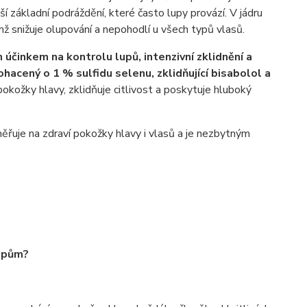
í základní podráždění, které často lupy provází. V jádru
ímž snižuje olupování a nepohodlí u všech typů vlasů.
m účinkem na kontrolu lupů, intenzivní zklidnění a
acený o 1 % sulfidu selenu, zklidňující bisabolol a
pokožky hlavy, zklidňuje citlivost a poskytuje hluboký
měřuje na zdraví pokožky hlavy i vlasů a je nezbytným
lupům?