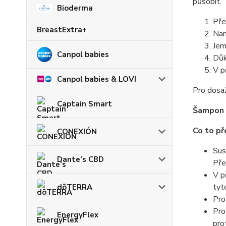
působit.
Bioderma
Pře
BreastExtra+
Nan
Jem
Canpol babies
Důk
V p
Canpol babies & LOVI
Pro dosaž
Captain Smart
Šampon 
Co to p
CONEXIÓN
Sus
Dante’s CBD
Pře
V p
tyt
dōTERRA
Pro
Pro
EnergyFlex
pro