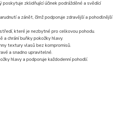
 poskytuje zklidňující účinek podrážděné a svědící
rudnutí a zánět, čímž podporuje zdravější a pohodlnější
tředí, které je nezbytné pro celkovou pohodu.
ě a chrání buňky pokožky hlavy.
chny textury vlasů bez kompromisů.
ravé a snadno upravitelné.
ožky hlavy a podporuje každodenní pohodlí.