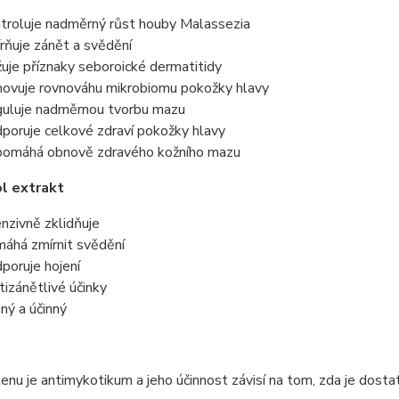
troluje nadměrný růst houby Malassezia
rňuje zánět a svědění
žuje příznaky seboroické dermatitidy
ovuje rovnováhu mikrobiomu pokožky hlavy
uluje nadměrnou tvorbu mazu
poruje celkové zdraví pokožky hlavy
omáhá obnově zdravého kožního mazu
l extrakt
enzivně zklidňuje
áhá zmírnit svědění
poruje hojení
tizánětlivé účinky
ný a účinný
lenu je antimykotikum a jeho účinnost závisí na tom, zda je dos