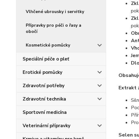
Zkl
pok
Vlhčené ubrousky i servitky
Zkl
Přípravky pro péči o řasy a
pok
obočí
Obn
Ant
Kosmetické pomůcky
Vho
Jem
Speciální péče o pleť
Dlo
Erotické pomůcky
Obsahuj
Zdravotní potřeby
Extrakt 
Zdravotní technika
Sil
Pod
Sportovní medicína
Pří
Pro
Veterinární přípravky
Selen su
Krmivo a vitamíny pro koně