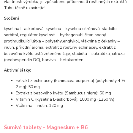
vlastností výrobku, je způsobeno přítomností rostlinných extraktů.
Tubu těsně uzavírejte!
Složení
kyselina L-askorbová, kyselina – kyselina citrónová, sladidlo –
sorbitol, regulátor kyselosti – hydrogenuhličitan sodný,
protihrudkující látka – polyethylenglykol, vláknina z čekanky –
inulin, přírodní aroma, extrakt z rostliny echinacey, extrakt z
bezového květu listů zeleného čaje, sladidla – sukralóza, citróza
(neohesperidin DC), barvivo – betakaroten.
Aktivní látky:
Extrakt z echinacey (Echinacea purpurea) (polyfenoly 4 % –
2 mg): 50 mg
Extrakt z bezového květu (Sambucus nigra): 50 mg
Vitamin C (kyselina L-askorbová): 1000 mg (1250 %)
Vláknina – inulin: 120 mg
Šumivé tablety - Magnesium + B6