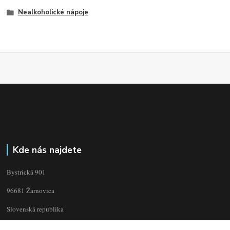
Nealkoholické nápoje
Kde nás najdete
Bystrická 901
96681 Žarnovica
Slovenská republika