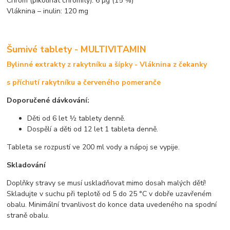
Chrom (pikolinát chromitý): 6 µg (15 %)
Vláknina – inulin: 120 mg
Šumivé tablety - MULTIVITAMIN
Bylinné extrakty z rakytníku a šípky - Vláknina z čekanky
s příchutí rakytníku a červeného pomeranče
Doporučené dávkování:
Děti od 6 let ½ tablety denně.
Dospělí a děti od 12 let 1 tableta denně.
Tableta se rozpustí ve 200 ml vody a nápoj se vypije.
Skladování
Doplňky stravy se musí uskladňovat mimo dosah malých dětí!
Skladujte v suchu při teplotě od 5 do 25 °C v dobře uzavřeném
obalu. Minimální trvanlivost do konce data uvedeného na spodní
straně obalu.