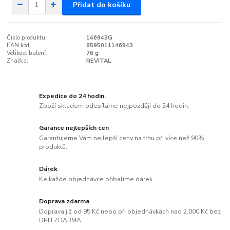
Přidat do košíku
Číslo produktu:
146943G
EAN kód:
8595011146943
Velikost balení:
76 g
Značka:
REVITAL
Expedice do 24 hodin.
Zboží skladem odesíláme nejpozději do 24 hodin.
Garance nejlepších cen
Garantujeme Vám nejlepší ceny na trhu při více než 90%
produktů.
Dárek
Ke každé objednávce přibalíme dárek
Doprava zdarma
Doprava již od 95 Kč nebo při objednávkách nad 2.000 Kč bez
DPH ZDARMA