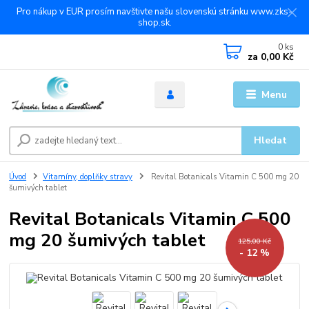
Pro nákup v EUR prosím navštivte našu slovenskú stránku www.zks-
shop.sk.
0
ks
za
0,00 Kč
Menu
Hledat
Úvod
Vitamíny, doplňky stravy
Revital Botanicals Vitamin C 500 mg 20
šumivých tablet
Revital Botanicals Vitamin C 500
mg 20 šumivých tablet
125,00 Kč
- 12 %