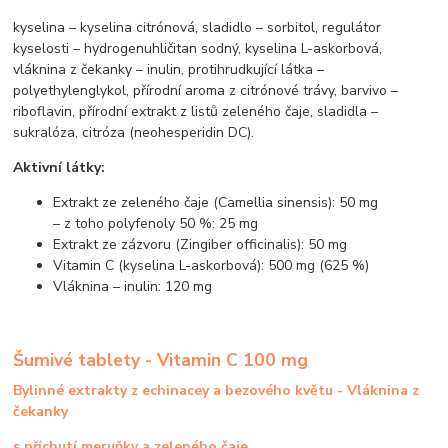
kyselina – kyselina citrónová, sladidlo – sorbitol, regulátor
kyselosti – hydrogenuhličitan sodný, kyselina L-askorbová,
vláknina z čekanky – inulin, protihrudkující látka –
polyethylenglykol, přírodní aroma z citrónové trávy, barvivo –
riboflavin, přírodní extrakt z listů zeleného čaje, sladidla –
sukralóza, citróza (neohesperidin DC).
Aktivní látky:
Extrakt ze zeleného čaje (Camellia sinensis): 50 mg
– z toho polyfenoly 50 %: 25 mg
Extrakt ze zázvoru (Zingiber officinalis): 50 mg
Vitamin C (kyselina L-askorbová): 500 mg (625 %)
Vláknina – inulin: 120 mg
Šumivé tablety - Vitamin C 100 mg
Bylinné extrakty z echinacey a bezového květu - Vláknina z
čekanky
s příchutí meruňky a zeleného čaje