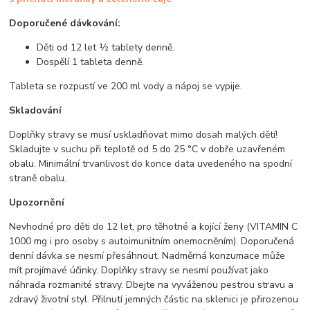
Doporučené dávkování:
Děti od 12 let ½ tablety denně.
Dospělí 1 tableta denně.
Tableta se rozpustí ve 200 ml vody a nápoj se vypije.
Skladování
Doplňky stravy se musí uskladňovat mimo dosah malých dětí!
Skladujte v suchu při teplotě od 5 do 25 °C v dobře uzavřeném
obalu. Minimální trvanlivost do konce data uvedeného na spodní
straně obalu.
Upozornění
Nevhodné pro děti do 12 let, pro těhotné a kojící ženy (VITAMIN C
1000 mg i pro osoby s autoimunitním onemocněním). Doporučená
denní dávka se nesmí přesáhnout. Nadměrná konzumace může
mít projímavé účinky. Doplňky stravy se nesmí používat jako
náhrada rozmanité stravy. Dbejte na vyváženou pestrou stravu a
zdravý životní styl. Přilnutí jemných částic na sklenici je přirozenou