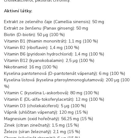
cholekalciferol, pikolinát chromitý.
Aktivní látky:
Extrakt ze zeleného čaje (Camellia sinensis): 50 mg
Extrakt ze ženšenu (Panax ginseng): 50 mg
Biotin (D-biotin): 50 µg (100 %)
Vitamin B1 (thiamin mononitrát): 1,1 mg (100 %)
Vitamin B2 (riboflavin): 1,4 mg (100 %)
Vitamin B6 (pyridoxin hydrochlorid): 1,4 mg (100 %)
Vitamin B12 (kyanokobalamin): 2,5 µg (100 %)
Nikotinamid: 16 mg (100 %)
Kyselina pantotenová (D-pantotenát vápenatý): 6 mg (100 %)
Kyselina listová (kyselina pteroylmnonoglutamová): 200 µg (100
%)
Vitamin C (kyselina L-askorbová): 80 mg (100 %)
Vitamin E (DL-alfa-tokoferylacetát): 12 mg (100 %)
Vitamin D3 (cholekalciferol): 5 µg (100 %)
Vápník (uhličitan vápenatý): 120 mg (15 %)
Magnesium (oxid hořečnatý): 56,25 mg (15 %)
Zinek (citran zinečnatý): 1,5 mg (15 %)
Železo (síran železnatý): 2,1 mg (15 %)