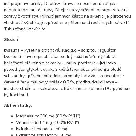
mít projímavé účinky. Doplňky stravy se nesmí používat jako
náhrada rozmanité stravy. Dbejte na vyváženou pestrou stravu a
zdravý životní styl. Přilnutí jemných částic na sklenici je přirozenou
vlastností výrobku, je způsobeno přítomností rostlinných extraktů.
Tubu těsně uzavírejte!
Složení
kyselina – kyselina citrónová, sladidlo – sorbitol, regulátor
kyselosti – hydrogenuhličitan sodný, oxid hořečnatý, laktát
hořečnatý, vláknina z čekanky – inulin, protihrudkující látka –
polyethylenglykol, extrakt z květů levandule, přírodní z plodů
schizandry i přírodní přírodními aromaty, barvivo – koncentrát z
červené řepy, malinový prášek 0,5 %, protihrudkující látka –
mastek, sladidla – sukralóza, citróza (neohesperidin DC, pyridoxin
hydrochlorid.
Aktivní látky:
Magnesium: 300 mg (80 % RVH*)
Vitamin B6: 1,4 mg (100% RVH*)
Extrakt z levandule: 50 mg
Extrakt ze schizandry: 50 mg