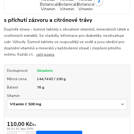
s příchutí zázvoru a citrónové trávy
Doplněk stravy – šumivé tablety s obsahem vitamínů, minerálních látek a
rostlinných extraktů. Se sladidly. Informace pro diabetiky: neobsahuje
cukr. Výhody: Šumivé tablety se rozpouštějí ve vodě a jsou ideální pro
doplnění vitamínů a minerálů v každodenní stravě i zlepšení pitného
režimu. Každý z t...
celý popis
Dostupnost
Skladem
Měrná cena
144,74 Kč / 100 g
Balení
76 g
Vitamin
110,00 Kč
/
ks
90,91 Kč
bez DPH