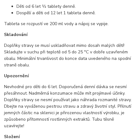
Děti od 6 let ½ tablety denně.
Dospělí a děti od 12 let 1 tableta denně.
Tableta se rozpustí ve 200 ml vody a nápoj se vypije.
Skladování
Doplňky stravy se musí uskladňovat mimo dosah malých dětí!
Skladujte v suchu při teplotě od 5 do 25 °C v dobře uzavřeném
obalu. Minimální trvanlivost do konce data uvedeného na spodní
straně obalu.
Upozornění
Nevhodné pro děti do 6 let. Doporučená denní dávka se nesmí
přesáhnout. Nadměrná konzumace může mít projímavé účinky.
Doplňky stravy se nesmí používat jako náhrada rozmanité stravy.
Dbejte na vyváženou pestrou stravu a zdravý životní styl. Přilnutí
jemných částic na sklenici je přirozenou vlastností výrobku, je
způsobeno přítomností rostlinných extraktů. Tubu těsně
uzavírejte!
Složení