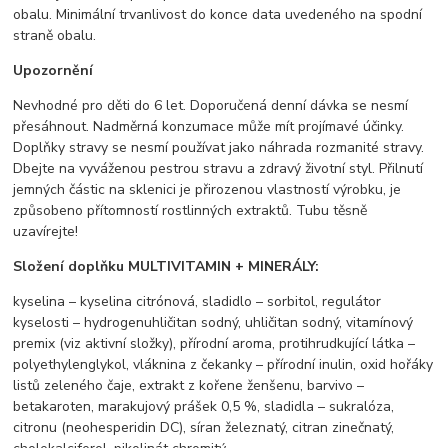
obalu. Minimální trvanlivost do konce data uvedeného na spodní
straně obalu.
Upozornění
Nevhodné pro děti do 6 let. Doporučená denní dávka se nesmí
přesáhnout. Nadměrná konzumace může mít projímavé účinky.
Doplňky stravy se nesmí používat jako náhrada rozmanité stravy.
Dbejte na vyváženou pestrou stravu a zdravý životní styl. Přilnutí
jemných částic na sklenici je přirozenou vlastností výrobku, je
způsobeno přítomností rostlinných extraktů. Tubu těsně
uzavírejte!
Složení doplňku MULTIVITAMIN + MINERÁLY:
kyselina – kyselina citrónová, sladidlo – sorbitol, regulátor
kyselosti – hydrogenuhličitan sodný, uhličitan sodný, vitamínový
premix (viz aktivní složky), přírodní aroma, protihrudkující látka –
polyethylenglykol, vláknina z čekanky – přírodní inulin, oxid hořáky
listů zeleného čaje, extrakt z kořene ženšenu, barvivo –
betakaroten, marakujový prášek 0,5 %, sladidla – sukralóza,
citronu (neohesperidin DC), síran železnatý, citran zinečnatý,