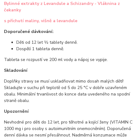
Bylinné extrakty z Levandule a Schizandry - Vláknina z
čekanky
s příchutí maliny, višně a levandule
Doporučené dávkování:
Děti od 12 let ½ tablety denně.
Dospělí 1 tableta denně.
Tableta se rozpustí ve 200 ml vody a nápoj se vypije.
Skladování
Doplňky stravy se musí uskladňovat mimo dosah malých dětí!
Skladujte v suchu při teplotě od 5 do 25 °C v dobře uzavřeném
obalu. Minimální trvanlivost do konce data uvedeného na spodní
straně obalu.
Upozornění
Nevhodné pro děti do 12 let, pro těhotné a kojící ženy (VITAMIN C
1000 mg i pro osoby s autoimunitním onemocněním). Doporučená
denní dávka se nesmí přesáhnout. Nadměrná konzumace může