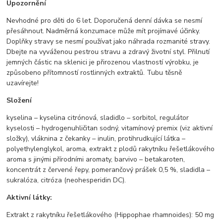
Upozornění
Nevhodné pro děti do 6 let. Doporučená denní dávka se nesmí
přesáhnout. Nadměrná konzumace může mít projímavé účinky.
Doplňky stravy se nesmí používat jako náhrada rozmanité stravy.
Dbejte na vyváženou pestrou stravu a zdravý životní styl. Přilnutí
jemných částic na sklenici je přirozenou vlastností výrobku, je
způsobeno přítomností rostlinných extraktů. Tubu těsně
uzavírejte!
Složení
kyselina – kyselina citrónová, sladidlo – sorbitol, regulátor
kyselosti – hydrogenuhličitan sodný, vitamínový premix (viz aktivní
složky), vláknina z čekanky – inulin, protihrudkující látka –
polyethylenglykol, aroma, extrakt z plodů rakytníku řešetlákového
aroma s jinými přírodními aromaty, barvivo – betakaroten,
koncentrát z červené řepy, pomerančový prášek 0,5 %, sladidla –
sukralóza, citróza (neohesperidin DC).
Aktivní látky:
Extrakt z rakytníku řešetlákového (Hippophae rhamnoides): 50 mg