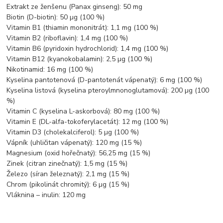
Extrakt ze ženšenu (Panax ginseng): 50 mg
Biotin (D-biotin): 50 µg (100 %)
Vitamin B1 (thiamin mononitrát): 1,1 mg (100 %)
Vitamin B2 (riboflavin): 1,4 mg (100 %)
Vitamin B6 (pyridoxin hydrochlorid): 1,4 mg (100 %)
Vitamin B12 (kyanokobalamin): 2,5 µg (100 %)
Nikotinamid: 16 mg (100 %)
Kyselina pantotenová (D-pantotenát vápenatý): 6 mg (100 %)
Kyselina listová (kyselina pteroylmnonoglutamová): 200 µg (100
%)
Vitamin C (kyselina L-askorbová): 80 mg (100 %)
Vitamin E (DL-alfa-tokoferylacetát): 12 mg (100 %)
Vitamin D3 (cholekalciferol): 5 µg (100 %)
Vápník (uhličitan vápenatý): 120 mg (15 %)
Magnesium (oxid hořečnatý): 56,25 mg (15 %)
Zinek (citran zinečnatý): 1,5 mg (15 %)
Železo (síran železnatý): 2,1 mg (15 %)
Chrom (pikolinát chromitý): 6 µg (15 %)
Vláknina – inulin: 120 mg