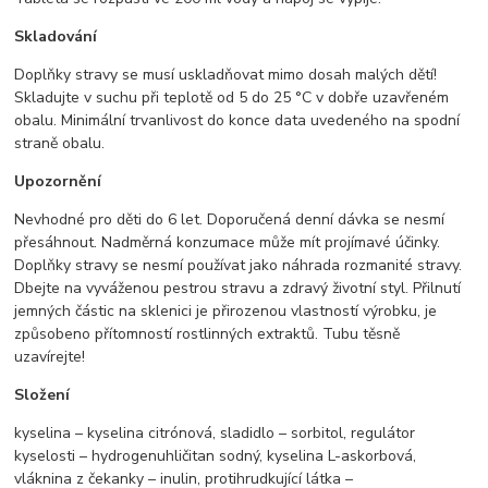
Skladování
Doplňky stravy se musí uskladňovat mimo dosah malých dětí!
Skladujte v suchu při teplotě od 5 do 25 °C v dobře uzavřeném
obalu. Minimální trvanlivost do konce data uvedeného na spodní
straně obalu.
Upozornění
Nevhodné pro děti do 6 let. Doporučená denní dávka se nesmí
přesáhnout. Nadměrná konzumace může mít projímavé účinky.
Doplňky stravy se nesmí používat jako náhrada rozmanité stravy.
Dbejte na vyváženou pestrou stravu a zdravý životní styl. Přilnutí
jemných částic na sklenici je přirozenou vlastností výrobku, je
způsobeno přítomností rostlinných extraktů. Tubu těsně
uzavírejte!
Složení
kyselina – kyselina citrónová, sladidlo – sorbitol, regulátor
kyselosti – hydrogenuhličitan sodný, kyselina L-askorbová,
vláknina z čekanky – inulin, protihrudkující látka –