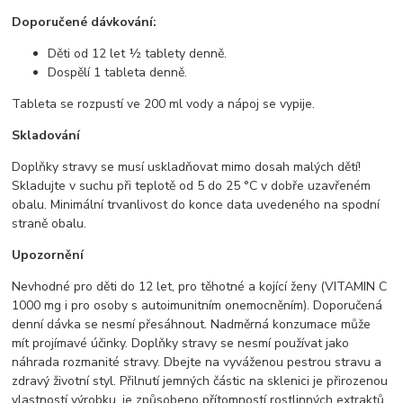
Doporučené dávkování:
Děti od 12 let ½ tablety denně.
Dospělí 1 tableta denně.
Tableta se rozpustí ve 200 ml vody a nápoj se vypije.
Skladování
Doplňky stravy se musí uskladňovat mimo dosah malých dětí!
Skladujte v suchu při teplotě od 5 do 25 °C v dobře uzavřeném
obalu. Minimální trvanlivost do konce data uvedeného na spodní
straně obalu.
Upozornění
Nevhodné pro děti do 12 let, pro těhotné a kojící ženy (VITAMIN C
1000 mg i pro osoby s autoimunitním onemocněním). Doporučená
denní dávka se nesmí přesáhnout. Nadměrná konzumace může
mít projímavé účinky. Doplňky stravy se nesmí používat jako
náhrada rozmanité stravy. Dbejte na vyváženou pestrou stravu a
zdravý životní styl. Přilnutí jemných částic na sklenici je přirozenou
vlastností výrobku, je způsobeno přítomností rostlinných extraktů.