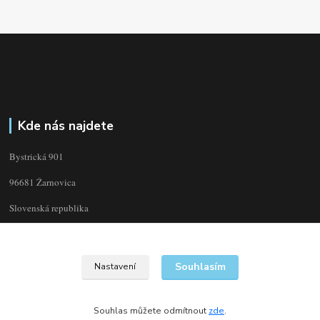
Kde nás najdete
Bystrická 901
96681 Žarnovica
Slovenská republika
Souhlasím
Nastavení
Souhlas můžete odmítnout
zde
.