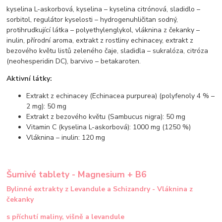
kyselina L-askorbová, kyselina – kyselina citrónová, sladidlo –
sorbitol, regulátor kyselosti – hydrogenuhličitan sodný,
protihrudkující látka – polyethylenglykol, vláknina z čekanky –
inulin, přírodní aroma, extrakt z rostliny echinacey, extrakt z
bezového květu listů zeleného čaje, sladidla – sukralóza, citróza
(neohesperidin DC), barvivo – betakaroten.
Aktivní látky:
Extrakt z echinacey (Echinacea purpurea) (polyfenoly 4 % –
2 mg): 50 mg
Extrakt z bezového květu (Sambucus nigra): 50 mg
Vitamin C (kyselina L-askorbová): 1000 mg (1250 %)
Vláknina – inulin: 120 mg
Šumivé tablety - Magnesium + B6
Bylinné extrakty z Levandule a Schizandry - Vláknina z
čekanky
s příchutí maliny, višně a levandule