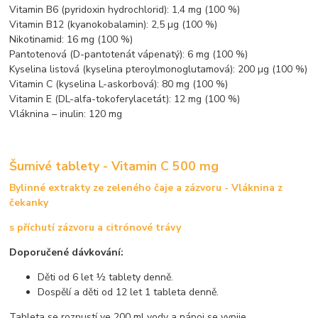
Vitamin B6 (pyridoxin hydrochlorid): 1,4 mg (100 %)
Vitamin B12 (kyanokobalamin): 2,5 µg (100 %)
Nikotinamid: 16 mg (100 %)
Pantotenová (D-pantotenát vápenatý): 6 mg (100 %)
Kyselina listová (kyselina pteroylmonoglutamová): 200 µg (100 %)
Vitamin C (kyselina L-askorbová): 80 mg (100 %)
Vitamin E (DL-alfa-tokoferylacetát): 12 mg (100 %)
Vláknina – inulin: 120 mg
Šumivé tablety - Vitamin C 500 mg
Bylinné extrakty ze zeleného čaje a zázvoru - Vláknina z
čekanky
s příchutí zázvoru a citrónové trávy
Doporučené dávkování:
Děti od 6 let ½ tablety denně.
Dospělí a děti od 12 let 1 tableta denně.
Tableta se rozpustí ve 200 ml vody a nápoj se vypije.