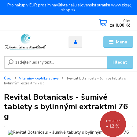
Pro nákup v EUR prosím navštivte našu slovenskú stránku www.zks-
shop.sk.
0
ks
za
0,00 Kč
Menu
Hledat
Úvod
Vitamíny, doplňky stravy
Revital Botanicals - šumivé tablety s
bylinnými extraktmi 76 g
Revital Botanicals - šumivé
tablety s bylinnými extraktmi 76
g
125,00 Kč
- 12 %