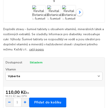
Doplněk stravy – šumivé tablety s obsahem vitamínů, minerálních látek a
rostlinných extraktů. Se sladidly. Informace pro diabetiky: neobsahuje
cukr. Výhody: Šumivé tablety se rozpouštějí ve vodě a jsou ideální pro
doplnění vitamínů a minerálů v každodenní stravě i zlepšení pitného
režimu. Každý z t...
celý popis
Dostupnost
Skladem
Vitamin
110,00 Kč
/
ks
90,91 Kč
bez DPH
Přidat do košíku