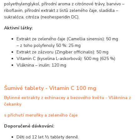
polyethylenglykol, přírodní aroma z citrónové trávy, barvivo –
riboflavin, přírodní extrakt z listů zeleného čaje, sladidla –
sukralóza, citróza (neohesperidin DC).
Aktivní látky:
Extrakt ze zeleného čaje (Camellia sinensis): 50 mg
– z toho polyfenoly 50 %: 25 mg
Extrakt ze zázvoru (Zingiber officinalis): 50 mg
Vitamin C (kyselina L-askorbová): 500 mg (625 %)
Vláknina – inulin: 120 mg
Šumivé tablety - Vitamin C 100 mg
Bylinné extrakty z echinacey a bezového květu - Vláknina z
čekanky
s příchutí meruňky a zeleného čaje
Doporučené dávkování:
Děti od 12 let ½ tablety denně.