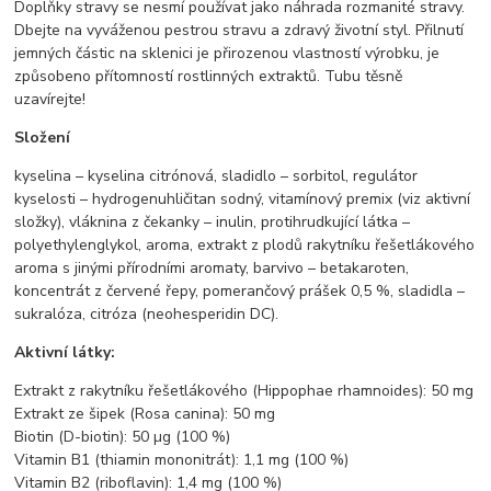
Doplňky stravy se nesmí používat jako náhrada rozmanité stravy.
Dbejte na vyváženou pestrou stravu a zdravý životní styl. Přilnutí
jemných částic na sklenici je přirozenou vlastností výrobku, je
způsobeno přítomností rostlinných extraktů. Tubu těsně
uzavírejte!
Složení
kyselina – kyselina citrónová, sladidlo – sorbitol, regulátor
kyselosti – hydrogenuhličitan sodný, vitamínový premix (viz aktivní
složky), vláknina z čekanky – inulin, protihrudkující látka –
polyethylenglykol, aroma, extrakt z plodů rakytníku řešetlákového
aroma s jinými přírodními aromaty, barvivo – betakaroten,
koncentrát z červené řepy, pomerančový prášek 0,5 %, sladidla –
sukralóza, citróza (neohesperidin DC).
Aktivní látky:
Extrakt z rakytníku řešetlákového (Hippophae rhamnoides): 50 mg
Extrakt ze šipek (Rosa canina): 50 mg
Biotin (D-biotin): 50 µg (100 %)
Vitamin B1 (thiamin mononitrát): 1,1 mg (100 %)
Vitamin B2 (riboflavin): 1,4 mg (100 %)