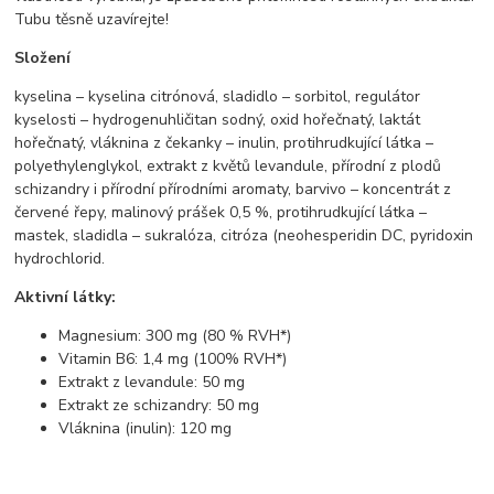
Tubu těsně uzavírejte!
Složení
kyselina – kyselina citrónová, sladidlo – sorbitol, regulátor
kyselosti – hydrogenuhličitan sodný, oxid hořečnatý, laktát
hořečnatý, vláknina z čekanky – inulin, protihrudkující látka –
polyethylenglykol, extrakt z květů levandule, přírodní z plodů
schizandry i přírodní přírodními aromaty, barvivo – koncentrát z
červené řepy, malinový prášek 0,5 %, protihrudkující látka –
mastek, sladidla – sukralóza, citróza (neohesperidin DC, pyridoxin
hydrochlorid.
Aktivní látky:
Magnesium: 300 mg (80 % RVH*)
Vitamin B6: 1,4 mg (100% RVH*)
Extrakt z levandule: 50 mg
Extrakt ze schizandry: 50 mg
Vláknina (inulin): 120 mg