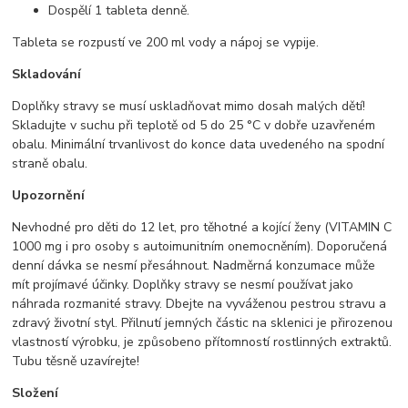
Dospělí 1 tableta denně.
Tableta se rozpustí ve 200 ml vody a nápoj se vypije.
Skladování
Doplňky stravy se musí uskladňovat mimo dosah malých dětí!
Skladujte v suchu při teplotě od 5 do 25 °C v dobře uzavřeném
obalu. Minimální trvanlivost do konce data uvedeného na spodní
straně obalu.
Upozornění
Nevhodné pro děti do 12 let, pro těhotné a kojící ženy (VITAMIN C
1000 mg i pro osoby s autoimunitním onemocněním). Doporučená
denní dávka se nesmí přesáhnout. Nadměrná konzumace může
mít projímavé účinky. Doplňky stravy se nesmí používat jako
náhrada rozmanité stravy. Dbejte na vyváženou pestrou stravu a
zdravý životní styl. Přilnutí jemných částic na sklenici je přirozenou
vlastností výrobku, je způsobeno přítomností rostlinných extraktů.
Tubu těsně uzavírejte!
Složení