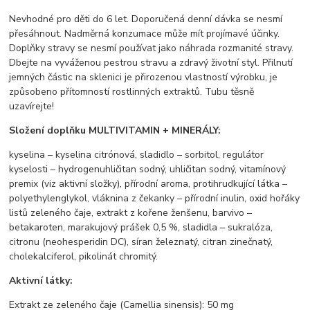
Nevhodné pro děti do 6 let. Doporučená denní dávka se nesmí
přesáhnout. Nadměrná konzumace může mít projímavé účinky.
Doplňky stravy se nesmí používat jako náhrada rozmanité stravy.
Dbejte na vyváženou pestrou stravu a zdravý životní styl. Přilnutí
jemných částic na sklenici je přirozenou vlastností výrobku, je
způsobeno přítomností rostlinných extraktů. Tubu těsně
uzavírejte!
Složení doplňku MULTIVITAMIN + MINERÁLY:
kyselina – kyselina citrónová, sladidlo – sorbitol, regulátor
kyselosti – hydrogenuhličitan sodný, uhličitan sodný, vitamínový
premix (viz aktivní složky), přírodní aroma, protihrudkující látka –
polyethylenglykol, vláknina z čekanky – přírodní inulin, oxid hořáky
listů zeleného čaje, extrakt z kořene ženšenu, barvivo –
betakaroten, marakujový prášek 0,5 %, sladidla – sukralóza,
citronu (neohesperidin DC), síran železnatý, citran zinečnatý,
cholekalciferol, pikolinát chromitý.
Aktivní látky:
Extrakt ze zeleného čaje (Camellia sinensis): 50 mg