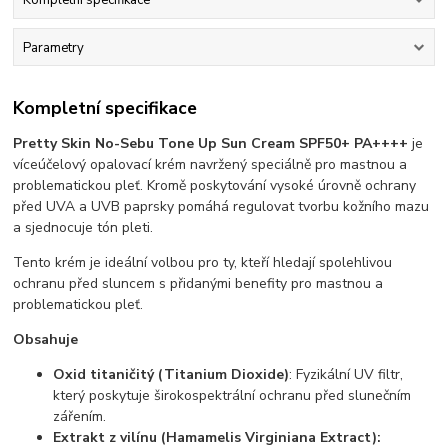
Kompletní specifikace
Parametry
Kompletní specifikace
Pretty Skin No-Sebu Tone Up Sun Cream SPF50+ PA++++
je
víceúčelový opalovací krém navržený speciálně pro mastnou a
problematickou pleť. Kromě poskytování vysoké úrovně ochrany
před UVA a UVB paprsky pomáhá regulovat tvorbu kožního mazu
a sjednocuje tón pleti.
Tento krém je ideální volbou pro ty, kteří hledají spolehlivou
ochranu před sluncem s přidanými benefity pro mastnou a
problematickou pleť.
Obsahuje
Oxid titaničitý (Titanium Dioxide)
: Fyzikální UV filtr,
který poskytuje širokospektrální ochranu před slunečním
zářením. ​
Extrakt z vilínu (Hamamelis Virginiana Extract):