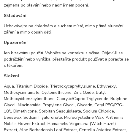
zejména po plavání nebo nadměrném pocení. ​
Skladování
Uchovávejte na chladném a suchém místě, mimo přímé sluneční
záření a mimo dosah dětí.
Upozornění
Jen k zevnímu použití. Vyhněte se kontaktu s očima. Objeví-li se
podráždění nebo vyrážka, přestaňte produkt používat a poraďte se
s lékařem.
Složení
Aqua, Titanium Dioxide, Triethoxycapryllylsilane, Ethylhexyl
Methoxycinnamate, Cyclomethicone, Zinc Oxide, Butyl
Methoxydibenzoylmethane, Caprylic/Capric Triglyceride, Butylene
Glycol, Niacinamide, Propylene Glycol, Glycerin, Cetyl PEG/PPG-
10/1 Dimethicone, Sorbitan Sesquioleate, Sodium Chloride,
Beeswax, Sodium Hyaluronate, Microcrystalline Wax, Anthemis
Nobilis Flower Extract, Hamamelis Virginiana (Witch Hazel)
Extract, Aloe Barbadensis Leaf Extract, Centella Asiatica Extract,