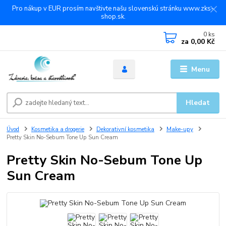
Pro nákup v EUR prosím navštivte našu slovenskú stránku www.zks-
shop.sk.
0
ks
za
0,00 Kč
Menu
Hledat
Úvod
Kosmetika a drogerie
Dekorativní kosmetika
Make-upy
Pretty Skin No-Sebum Tone Up Sun Cream
Pretty Skin No-Sebum Tone Up
Sun Cream