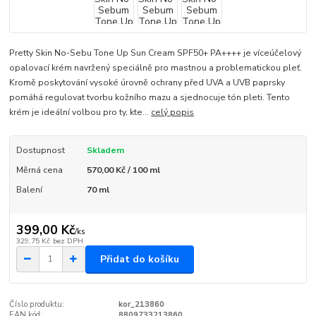
Pretty Skin No-Sebu Tone Up Sun Cream SPF50+ PA++++ je víceúčelový
opalovací krém navržený speciálně pro mastnou a problematickou pleť.
Kromě poskytování vysoké úrovně ochrany před UVA a UVB paprsky
pomáhá regulovat tvorbu kožního mazu a sjednocuje tón pleti. Tento
krém je ideální volbou pro ty, kte...
celý popis
Dostupnost
Skladem
Měrná cena
570,00 Kč / 100 ml
Balení
70 ml
399,00 Kč
/
ks
329,75 Kč
bez DPH
Přidat do košíku
Číslo produktu:
kor_213860
EAN kód:
8809733213860