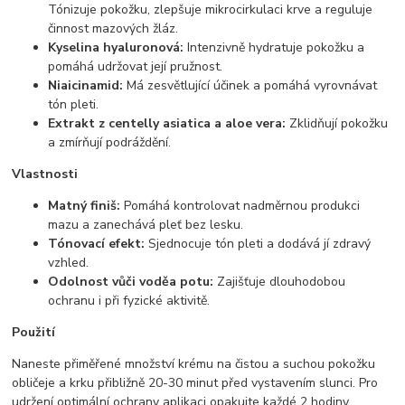
Tónizuje pokožku, zlepšuje mikrocirkulaci krve a reguluje
činnost mazových žláz.
Kyselina hyaluronová:
Intenzivně hydratuje pokožku a
pomáhá udržovat její pružnost.
Niaicinamid:
Má zesvětlující účinek a pomáhá vyrovnávat
tón pleti. ​
Extrakt z centelly asiatica a aloe vera:
Zklidňují pokožku
a zmírňují podráždění.
Vlastnosti
Matný finiš:
Pomáhá kontrolovat nadměrnou produkci
mazu a zanechává pleť bez lesku.
Tónovací efekt:
Sjednocuje tón pleti a dodává jí zdravý
vzhled. ​
Odolnost vůči vodě
a potu:
Zajišťuje dlouhodobou
ochranu i při fyzické aktivitě. ​
Použití
Naneste přiměřené množství krému na čistou a suchou pokožku
obličeje a krku přibližně 20-30 minut před vystavením slunci. Pro
udržení optimální ochrany aplikaci opakujte každé 2 hodiny,