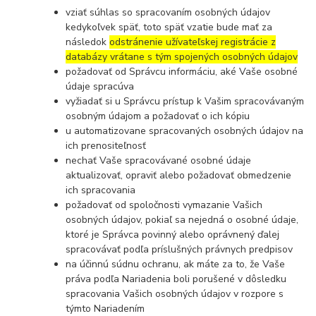
vziať súhlas so spracovaním osobných údajov
kedykoľvek späť, toto späť vzatie bude mať za
následok
odstránenie užívateľskej registrácie z
databázy vrátane s tým spojených osobných údajov
požadovať od Správcu informáciu, aké Vaše osobné
údaje spracúva
vyžiadať si u Správcu prístup k Vašim spracovávaným
osobným údajom a požadovať o ich kópiu
u automatizovane spracovaných osobných údajov na
ich prenositeľnosť
nechať Vaše spracovávané osobné údaje
aktualizovať, opraviť alebo požadovať obmedzenie
ich spracovania
požadovať od spoločnosti vymazanie Vašich
osobných údajov, pokiaľ sa nejedná o osobné údaje,
ktoré je Správca povinný alebo oprávnený ďalej
spracovávať podľa príslušných právnych predpisov
na účinnú súdnu ochranu, ak máte za to, že Vaše
práva podľa Nariadenia boli porušené v dôsledku
spracovania Vašich osobných údajov v rozpore s
týmto Nariadením