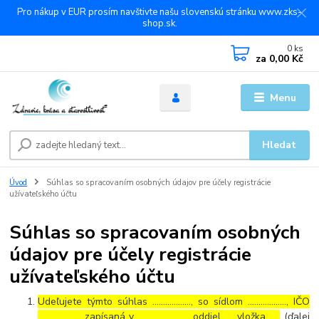
Pro nákup v EUR prosím navštivte našu slovenskú stránku www.zks-
shop.sk.
0
ks
za
0,00 Kč
Menu
Hledat
Úvod
Súhlas so spracovaním osobných údajov pre účely registrácie
užívateľského účtu
Súhlas so spracovaním osobných
údajov pre účely registrácie
užívateľského účtu
Udeľujete týmto súhlas ……………..., so sídlom ………………, IČO
………………., zapísaná v ………………… , oddiel …, vložka …..
(ďalej