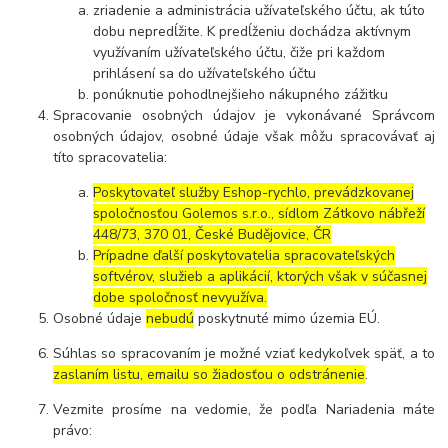
zriadenie a administrácia užívateľského účtu, ak túto
dobu nepredĺžite. K predĺženiu dochádza aktívnym
využívaním užívateľského účtu, čiže pri každom
prihlásení sa do užívateľského účtu
ponúknutie pohodlnejšieho nákupného zážitku
Spracovanie osobných údajov je vykonávané Správcom
osobných údajov, osobné údaje však môžu spracovávať aj
títo spracovatelia:
Poskytovateľ služby Eshop-rychlo, prevádzkovanej
spoločnosťou Golemos s.r.o., sídlom Zátkovo nábřeží
448/73, 370 01, České Budějovice, ČR
Prípadne ďalší poskytovatelia spracovateľských
softvérov, služieb a aplikácií, ktorých však v súčasnej
dobe spoločnosť nevyužíva.
Osobné údaje
nebudú
poskytnuté mimo územia EÚ.
Súhlas so spracovaním je možné vziať kedykoľvek späť, a to
zaslaním listu, emailu so žiadosťou o odstránenie
.
Vezmite prosíme na vedomie, že podľa Nariadenia máte
právo: