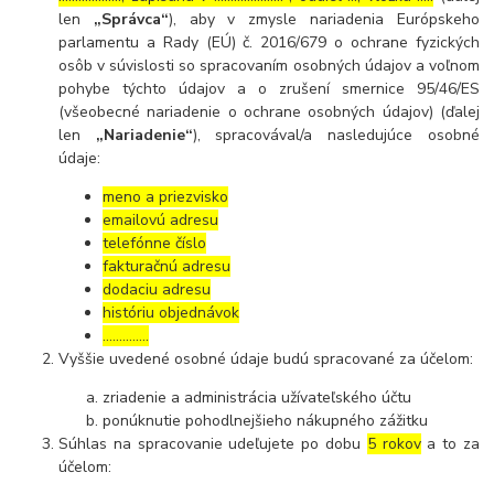
len
„Správca“
), aby v zmysle nariadenia Európskeho
parlamentu a Rady (EÚ) č. 2016/679 o ochrane fyzických
osôb v súvislosti so spracovaním osobných údajov a voľnom
pohybe týchto údajov a o zrušení smernice 95/46/ES
(všeobecné nariadenie o ochrane osobných údajov) (ďalej
len
„Nariadenie“
), spracovával/a nasledujúce osobné
údaje:
meno a priezvisko
emailovú adresu
telefónne číslo
fakturačnú adresu
dodaciu adresu
históriu objednávok
…………..
Vyššie uvedené osobné údaje budú spracované za účelom:
zriadenie a administrácia užívateľského účtu
ponúknutie pohodlnejšieho nákupného zážitku
Súhlas na spracovanie udeľujete po dobu
5 rokov
a to za
účelom: