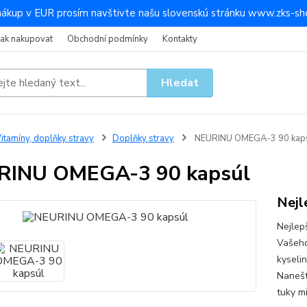
nákup v EUR prosím navštivte našu slovenskú stránku www.zks-sho
Jak nakupovat
Obchodní podmínky
Kontakty
Hledat
itamíny, doplňky stravy
Doplňky stravy
NEURINU OMEGA-3 90 kap
RINU OMEGA-3 90 kapsúl
Nejl
Nejlep
Vašeho
kyseli
Nanešt
tuky m