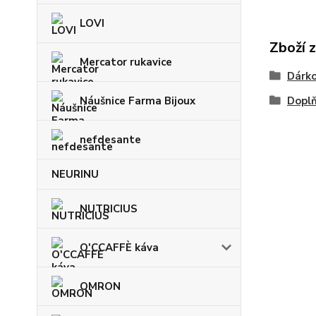
LOVI
Zboží 
Mercator rukavice
Dárko
Náušnice Farma Bijoux
Doplň
nefdesante
NEURINU
NUTRICIUS
O'CCAFFÈ káva
OMRON