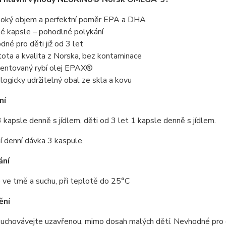
oký objem a perfektní poměr EPA a DHA
é kapsle – pohodlné polykání
dné pro děti již od 3 let
tota a kvalita z Norska, bez kontaminace
entovaný rybí olej EPAX®
logicky udržitelný obal ze skla a kovu
ní
 kapsle denně s jídlem, děti od 3 let 1 kapsle denně s jídlem.
 denní dávka 3 kaspule.
ání
 ve tmě a suchu, při teplotě do 25°C
ění
chovávejte uzavřenou, mimo dosah malých dětí. Nevhodné pro dět