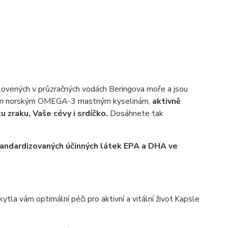
vených v průzračných vodách Beringova moře a jsou
tním norským OMEGA-3 mastným kyselinám,
aktivně
u zraku, Vaše cévy i srdíčko.
Dosáhnete tak
ndardizovaných účinných látek EPA a DHA ve
ytla vám optimální péči pro aktivní a vitální život.Kapsle