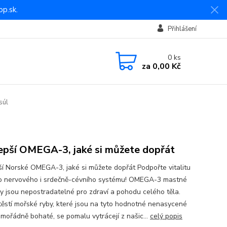
p.sk.
Přihlášení
0
ks
za
0,00 Kč
súl
epší OMEGA-3, jaké si můžete dopřát
ší Norské OMEGA-3, jaké si můžete dopřát Podpořte vitalitu
 nervového i srdečně-cévního systému! OMEGA-3 mastné
ny jsou nepostradatelné pro zdraví a pohodu celého těla.
ěstí mořské ryby, které jsou na tyto hodnotné nenasycené
imořádně bohaté, se pomalu vytrácejí z našic...
celý popis