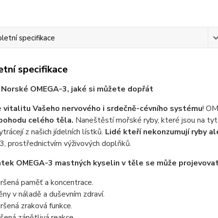
etní specifikace
tní specifikace
í Norské OMEGA-3, jaké si můžete dopřát
e
vitalitu Vašeho nervového i srdečně-cévního systému
! OM
 pohodu celého těla.
Naneštěstí mořské ryby, které jsou na t
rácejí z našich jídelních lístků.
Lidé kteří nekonzumují ryby a
 prostřednictvím výživových doplňků.
ek OMEGA-3 mastných kyselin v těle se může projevovat 
ršená paměť a koncentrace.
ny v náladě a duševním zdraví.
ršená zraková funkce.
šená zánětlivá reakce.