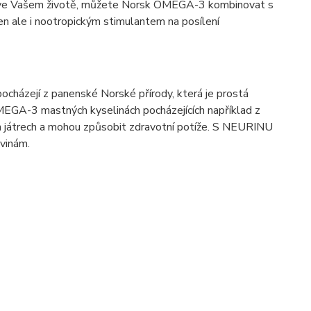
tí ve Vašem životě, můžete Norsk OMEGA-3 kombinovat s
n ale i nootropickým stimulantem na posílení
cházejí z panenské Norské přírody, která je prostá
MEGA-3 mastných kyselinách pocházejících například z
šich játrech a mohou způsobit zdravotní potíže. S NEURINU
vinám.