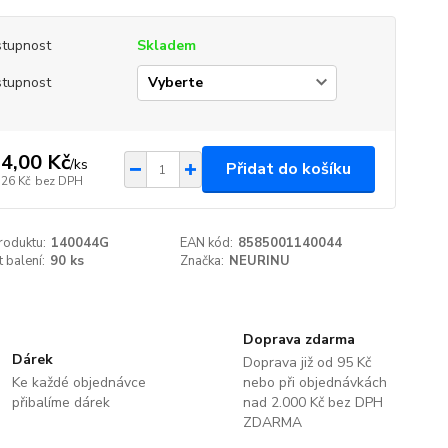
tupnost
Skladem
tupnost
4,00 Kč
/
ks
Přidat do košíku
,26 Kč
bez DPH
roduktu:
140044G
EAN kód:
8585001140044
t balení:
90 ks
Značka:
NEURINU
Doprava zdarma
Dárek
Doprava již od 95 Kč
Ke každé objednávce
nebo při objednávkách
přibalíme dárek
nad 2.000 Kč bez DPH
ZDARMA