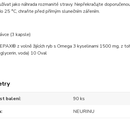
žívat jako náhrada rozmanité stravy. Nepřekračujte doporučenou 
o 25 °C, chraňte před přímým slunečním zářením.
ávce (3 kapsle)
j EPAX® z volně žijících ryb s Omega 3 kyselinami 1500 mg, z
, glycerin, voda) 10 Oval
etry
st balení
90 ks
a
NEURINU