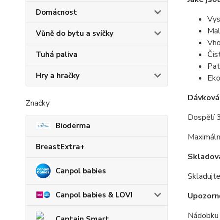
Domácnost
Vys
Mal
Vůně do bytu a svíčky
Vho
Čis
Tuhá paliva
Pat
Hry a hračky
Eko
Dávková
Značky
Dospělí 3
Bioderma
Maximální
BreastExtra+
Skladov
Canpol babies
Skladujte
Canpol babies & LOVI
Upozorn
Nádobku u
Captain Smart