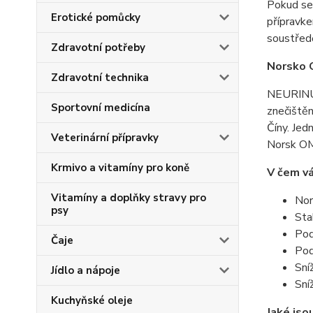
Pokud se
Erotické pomůcky
přípravke
soustřed
Zdravotní potřeby
Norsko 
Zdravotní technika
NEURINU® 
Sportovní medicína
znečištěn
Číny. Jed
Veterinární přípravky
Norsk OME
Krmivo a vitamíny pro koně
V čem v
Vitamíny a doplňky stravy pro
Nor
psy
Sta
Pod
Čaje
Pod
Sní
Jídlo a nápoje
Sní
Kuchyňské oleje
Jaké js