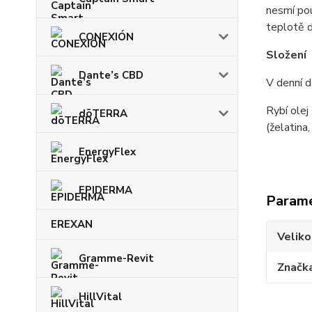
nesmí pou
teplotě d
CONEXIÓN
Složení
Dante’s CBD
V denní d
Rybí ole
dōTERRA
(želatina
EnergyFlex
EPIDERMA
Param
EREXAN
Veliko
Gramme-Revit
Značk
HillVital