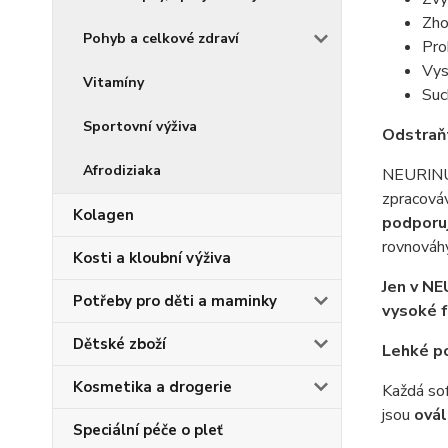
Zho
Pohyb a celkové zdraví
Pro
Vys
Vitamíny
Suc
Sportovní výživa
Odstraň
Afrodiziaka
NEURINU®
zpracová
Kolagen
podporuj
rovnováhy
Kosti a kloubní výživa
Jen v N
Potřeby pro děti a maminky
vysoké f
Dětské zboží
Lehké p
Kosmetika a drogerie
Každá sof
jsou
ovál
Speciální péče o pleť