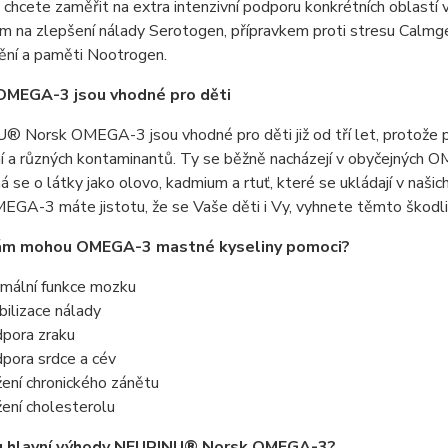
 chcete zaměřit na extra intenzivní podporu konkrétních oblas
m na zlepšení nálady Serotogen, přípravkem proti stresu Calmge
ění a paměti Nootrogen.
OMEGA-3 jsou vhodné pro děti
Norsk OMEGA-3 jsou vhodné pro děti již od tří let, protože po
í a různých kontaminantů. Ty se běžně nacházejí v obyčejných O
ná se o látky jako olovo, kadmium a rtuť, které se ukládají v na
GA-3 máte jistotu, že se Vaše děti i Vy, vyhnete těmto škodli
ám mohou OMEGA-3 mastné kyseliny pomoci?
mální funkce mozku
bilizace nálady
pora zraku
pora srdce a cév
žení chronického zánětu
žení cholesterolu
ou hlavní výhody NEURINU® Norsk OMEGA-3?