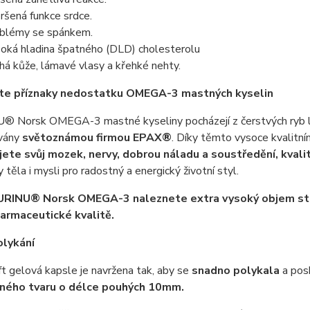
ršená funkce srdce.
blémy se spánkem.
oká hladina špatného (DLD) cholesterolu
há kůže, lámavé vlasy a křehké nehty.
te příznaky nedostatku OMEGA-3 mastných kyselin
 Norsk OMEGA-3 mastné kyseliny pocházejí z čerstvých ryb lo
vány
světoznámou firmou EPAX®
. Díky těmto vysoce kvali
ete svůj mozek, nervy, dobrou náladu a soustředění, kvalit
 těla i mysli pro radostný a energický životní styl.
EURINU® Norsk OMEGA-3 naleznete extra vysoký objem sta
armaceutické kvalitě.
olykání
t gelová kapsle je navržena tak, aby se
snadno polykala
a posk
ného tvaru o délce pouhých 10mm.