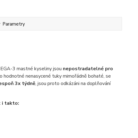
Parametry
EGA-3 mastné kyseliny jsou
nepostradatelné pro
yto hodnotné nenasycené tuky mimořádně bohaté, se
lespoň 3x týdně
, jsou proto odkázáni na doplňování
i takto: