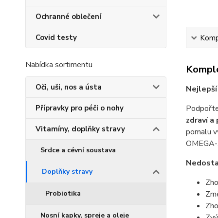
Ochranné oblečení
Covid testy
Kompl
Nabídka sortimentu
Komple
Oči, uši, nos a ústa
Nejlepš
Přípravky pro péči o nohy
Podpořt
zdraví a
Vitamíny, doplňky stravy
pomalu vyt
OMEGA-3,
Srdce a cévní soustava
Nedostat
Doplňky stravy
Zho
Probiotika
Změ
Zho
Nosní kapky, spreje a oleje
Zvý