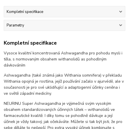
Kompletní specifikace
Parametry
Kompletní specifikace
Vysoce kvalitní koncentrovaná Ashwagandha pro pohodu mysli i
těla, s normovaným obsahem withanolidů as pohodlným
dávkováním
Ashwagandha (také známá jako Withania somnifera) v překladu
Withania opojná je rostlina, jejíž používání začalo v ajurvédě, ale v
současnosti je pro své uklidňující a adaptogenní účinky ceněna i
ve světě západní medicíny.
NEURINU Super Ashwagandha je výjimečná svým vysokým
obsahem standardizovaných účinných látek – withanolidů ve
farmaceutické kvalitě. I díky tomu se pohodlně dávkuje a její
účinek je vždy takový, jak očekáváte. Můžete si tak být jisti, že pro
sebe děláte to nejlepší. Pro extra vysoký účinek kombinujte s