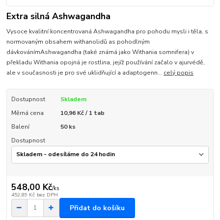
Extra silná Ashwagandha
Vysoce kvalitní koncentrovaná Ashwagandha pro pohodu mysli i těla, s
normovaným obsahem withanolidů as pohodlným
dávkovánímAshwagandha (také známá jako Withania somnifera) v
překladu Withania opojná je rostlina, jejíž používání začalo v ajurvédě,
ale v současnosti je pro své uklidňující a adaptogenn...
celý popis
Dostupnost
Skladem
Měrná cena
10,96 Kč / 1 tab
Balení
50 ks
Dostupnost
548,00 Kč
/
ks
452,89 Kč
bez DPH
Přidat do košíku