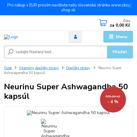
Pro nákup v EUR prosím navštivte našu slovenskú stránku www.zks-
shop.sk.
0
ks
za
0,00 Kč
Menu
Hledat
Úvod
Vitamíny, doplňky stravy
Doplňky stravy
Neurinu Super
Ashwagandha 50 kapsúl
Neurinu Super Ashwagandha 50
kapsúl
570,00 Kč
- 4 %