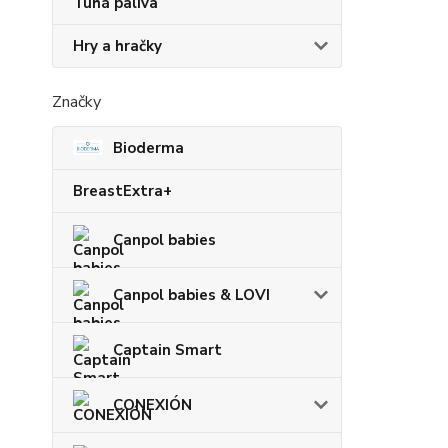
Tuhá paliva
Hry a hračky
Značky
Bioderma
BreastExtra+
Canpol babies
Canpol babies & LOVI
Captain Smart
CONEXIÓN