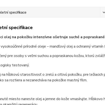
etní specifikace
tní specifikace
ci olej na pokožku intenzívne ošetruje suché a popraskané
vysokoúčinné prírodné oleje – mandľový olej a ochranný vitamín 
rčený pre osoby s veľmi suchou a popraskanou kožou, ktorú zvláčň
ogisky testovaný.
j na hĺbkovú starostlivosť o zrelú a citlivú pokožku, pre ležiacich 
ko sa roztiera a nezanecháva na pokožke mastný film.
nuté miesto naneste olej a jemne do kože vmasírujte. Hĺbkovo h
a okamžitú regeneráciu.