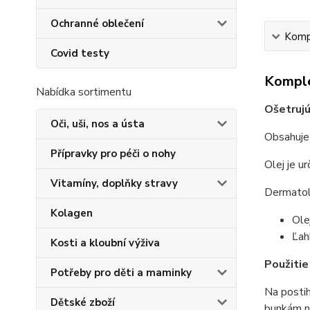
Ochranné oblečení
Kompl
Covid testy
Komple
Nabídka sortimentu
Ošetrujú
Oči, uši, nos a ústa
Obsahuje 
Přípravky pro péči o nohy
Olej je u
Vitamíny, doplňky stravy
Dermatol
Kolagen
Ole
Ľah
Kosti a kloubní výživa
Použitie
Potřeby pro děti a maminky
Na postih
Dětské zboží
bunkám n