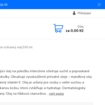
p.sk.
Přihlášení
0
ks
za
0,00 Kč
in ochranný olej 500 ml
júci olej na pokožku intenzívne ošetruje suché a popraskané
pokožky. Obsahuje vysokoúčinné prírodné oleje – mandľový olej
anný vitamín E. Olej je určený pre osoby s veľmi suchou a
kanou kožou, ktorú zvláčňuje a hydratuje. Dermatologisky
ný. Olej na hĺbkovú starostlivo...
celý popis