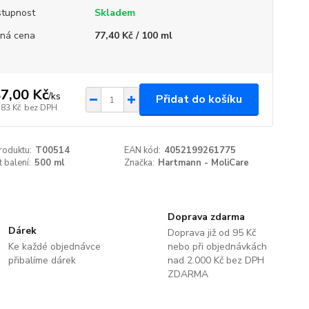
tupnost
Skladem
ná cena
77,40 Kč / 100 ml
7,00 Kč
/
ks
Přidat do košíku
,83 Kč
bez DPH
roduktu:
T00514
EAN kód:
4052199261775
t balení:
500 ml
Značka:
Hartmann - MoliCare
Doprava zdarma
Dárek
Doprava již od 95 Kč
Ke každé objednávce
nebo při objednávkách
přibalíme dárek
nad 2.000 Kč bez DPH
ZDARMA