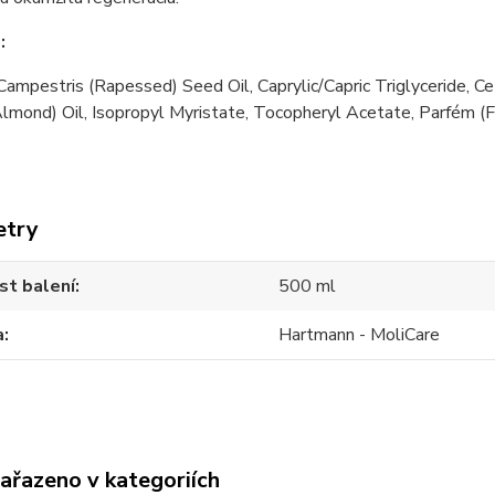
:
Campestris (Rapessed) Seed Oil, Caprylic/Capric Triglyceride, 
mond) Oil, Isopropyl Myristate, Tocopheryl Acetate, Parfém (F
etry
st balení
500 ml
a
Hartmann - MoliCare
zařazeno v kategoriích