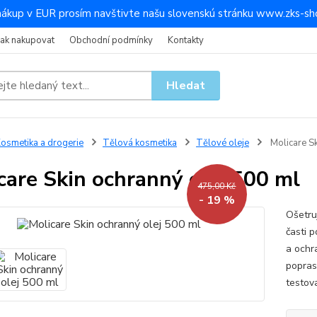
nákup v EUR prosím navštivte našu slovenskú stránku www.zks-sho
Jak nakupovat
Obchodní podmínky
Kontakty
Hledat
osmetika a drogerie
Tělová kosmetika
Tělové oleje
Molicare Sk
care Skin ochranný olej 500 ml
475,00 Kč
- 19 %
Ošetru
časti 
a ochr
popras
testova