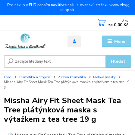
Pro nákup v EUR prosím navštivte našu slovenskú stránku www.zks-
shop.sk.
0
ks
za
0,00 Kč
Menu
Hledat
Úvod
Kosmetika a drogerie
Pleťová kosmetika
Pleťové masky
Missha Airy Fit Sheet Mask Tea Tree plátýnková maska s výtažkem z tea tree 19
g
Missha Airy Fit Sheet Mask Tea
Tree plátýnková maska s
výtažkem z tea tree 19 g