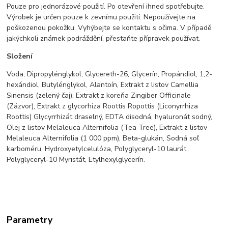
Pouze pro jednorázové použití. Po otevření ihned spotřebujte.
Výrobek je určen pouze k zevnímu použití. Nepoužívejte na
poškozenou pokožku. Vyhýbejte se kontaktu s očima. V případě
jakýchkoli známek podráždění, přestaňte přípravek používat.
Složení
Voda, Dipropylénglykol, Glycereth-26, Glycerín, Propándiol, 1,2-
hexándiol, Butylénglykol, Alantoín, Extrakt z listov Camellia
Sinensis (zelený čaj), Extrakt z koreňa Zingiber Officinale
(Zázvor), Extrakt z glycorhiza Roottis Ropottis (Liconyrrhiza
Roottis) Glycyrrhizát draselný, EDTA disodná, hyaluronát sodný,
Olej z listov Melaleuca Alternifolia (Tea Tree), Extrakt z listov
Melaleuca Alternifolia (1 000 ppm), Beta-glukán, Sodná soľ
karboméru, Hydroxyetylcelulóza, Polyglyceryl-10 laurát,
Polyglyceryl-10 Myristát, Etylhexylglycerín.
Parametry