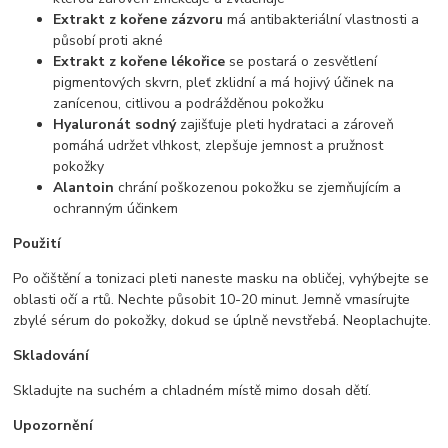
Extrakt z kořene zázvoru
má antibakteriální vlastnosti a
působí proti akné
Extrakt z kořene lékořice
se postará o zesvětlení
pigmentových skvrn, pleť zklidní a má hojivý účinek na
zanícenou, citlivou a podrážděnou pokožku
Hyaluronát sodný
zajišťuje pleti hydrataci a zároveň
pomáhá udržet vlhkost, zlepšuje jemnost a pružnost
pokožky
Alantoin
chrání poškozenou pokožku se zjemňujícím a
ochranným účinkem
Použití
Po očištění a tonizaci pleti naneste masku na obličej, vyhýbejte se
oblasti očí a rtů. Nechte působit 10-20 minut. Jemně vmasírujte
zbylé sérum do pokožky, dokud se úplně nevstřebá. Neoplachujte.
Skladování
Skladujte na suchém a chladném místě mimo dosah dětí.
Upozornění