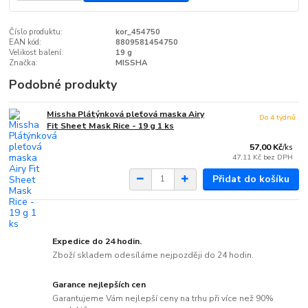
Číslo produktu:
kor_454750
EAN kód:
8809581454750
Velikost balení:
19 g
Značka:
MISSHA
Podobné produkty
Missha Plátýnková pleťová maska Airy
Do 4 týdnů
Fit Sheet Mask Rice - 19 g 1 ks
57,00 Kč
/
ks
47,11 Kč
bez DPH
Přidat do košíku
Expedice do 24 hodin.
Zboží skladem odesíláme nejpozději do 24 hodin.
Garance nejlepších cen
Garantujeme Vám nejlepší ceny na trhu při více než 90%