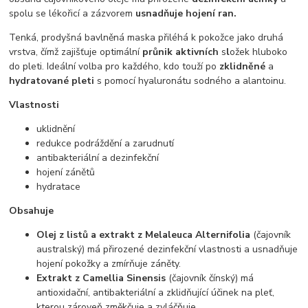
spolu se lékořicí a zázvorem
usnadňuje hojení ran.
Tenká, prodyšná bavlněná maska ​​přiléhá k pokožce jako druhá
vrstva, čímž zajišťuje optimální
průnik aktivních
s
l
ožek hluboko
do pleti. Ideální volba pro každého, kdo touží po
zklidněné
a
hydratované pleti
s pomocí hyaluronátu sodného a alantoinu.
Vlastnosti
uklidnění
redukce podráždění a zarudnutí
antibakteriální a dezinfekční
hojení zánětů
hydratace
Obsahuje
Olej z listů a extrakt z Melaleuca Alternifolia
(čajovník
australský) má přirozené dezinfekční vlastnosti a usnadňuje
hojení pokožky a zmírňuje záněty.
Extrakt z Camellia Sinensis
(čajovník čínský) má
antioxidační, antibakteriální a zklidňující účinek na pleť,
kterou zároveň změkčuje a zvláčňuje