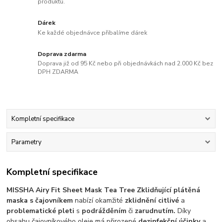
produktů.
Dárek
Ke každé objednávce přibalíme dárek
Doprava zdarma
Doprava již od 95 Kč nebo při objednávkách nad 2.000 Kč bez
DPH ZDARMA
Kompletní specifikace
Parametry
Kompletní specifikace
MISSHA Airy Fit Sheet Mask Tea Tree Zklidňující plátěná
maska ​​s čajovníkem
nabízí okamžité
zklidnění citlivé
a
problematické pleti
s
podrážděním
či
zarudnutím.
Díky
obsahu čajovníkového oleje má přirozené
dezinfekční účinky
a