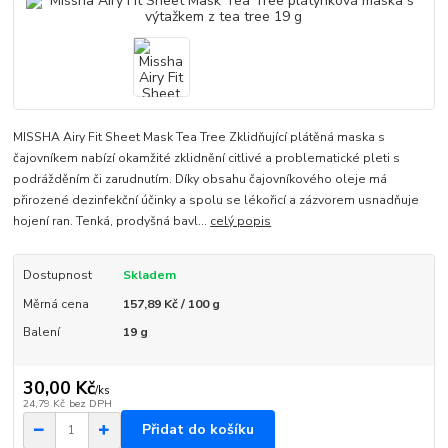
MISSHA Airy Fit Sheet Mask Tea Tree Zklidňující plátěná maska ​​s
čajovníkem nabízí okamžité zklidnění citlivé a problematické pleti s
podrážděním či zarudnutím. Díky obsahu čajovníkového oleje má
přirozené dezinfekční účinky a spolu se lékořicí a zázvorem usnadňuje
hojení ran. Tenká, prodyšná bavl...
celý popis
Dostupnost
Skladem
Měrná cena
157,89 Kč / 100 g
Balení
19 g
30,00 Kč
/
ks
24,79 Kč
bez DPH
Přidat do košíku