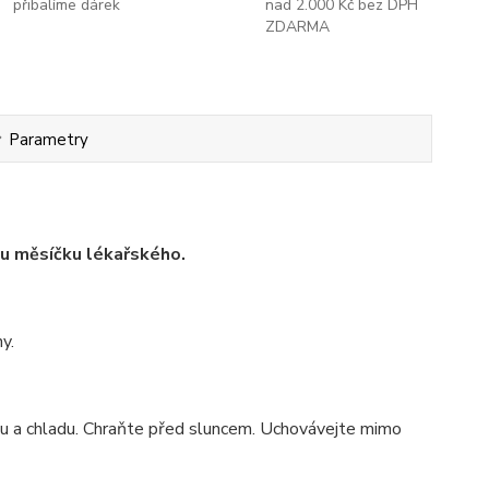
přibalíme dárek
nad 2.000 Kč bez DPH
ZDARMA
Parametry
u měsíčku lékařského.
y.
hu a chladu. Chraňte před sluncem. Uchovávejte mimo