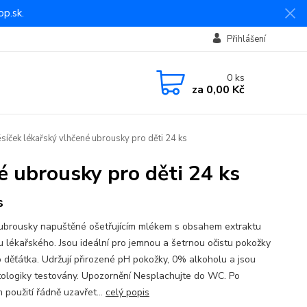
p.sk.
Přihlášení
0
ks
za
0,00 Kč
íček lékařský vlhčené ubrousky pro děti 24 ks
é ubrousky pro děti 24 ks
s
í ubrousky napuštěné ošetřujícím mlékem s obsahem extraktu
u lékařského. Jsou ideální pro jemnou a šetrnou očistu pokožky
 děťátka. Udržují přirozené pH pokožky, 0% alkoholu a jsou
ologiky testovány. Upozornění Nesplachujte do WC. Po
 použití řádně uzavřet...
celý popis