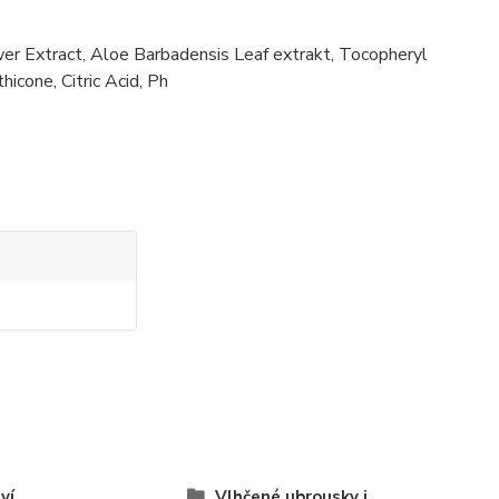
wer Extract, Aloe Barbadensis Leaf extrakt, Tocopheryl
icone, Citric Acid, Ph
ví
Vlhčené ubrousky i