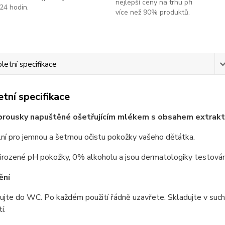
nejlepší ceny na trhu při
24 hodin.
více než 90% produktů.
etní specifikace
tní specifikace
ubrousky napuštěné ošetřujícím mlékem s obsahem extrakt
lní pro jemnou a šetrnou očistu pokožky vašeho děťátka.
řirozené pH pokožky, 0% alkoholu a jsou dermatologiky testován
ění
ujte do WC. Po každém použití řádně uzavřete. Skladujte v suc
í.