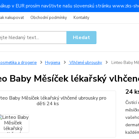
nákup v EUR prosím navštivte našu slovenskú stránku www.zks-sho
Jak nakupovat
Obchodní podmínky
Kontakty
Hledat
osmetika a drogerie
Hygiena
Vlhčené ubrousky
Linteo Baby Měs
eo Baby Měsíček lékařský vlhčen
24 k
Čistíc
měsíčk
vašeho
dermat
každém