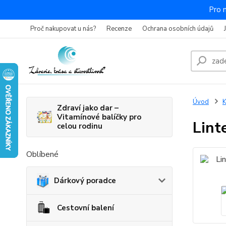
Pro 
Proč nakupovat u nás?
Recenze
Ochrana osobních údajů
Úvod
K
Zdraví jako dar –
Vitamínové balíčky pro
Lint
celou rodinu
Oblíbené
Dárkový poradce
Cestovní balení