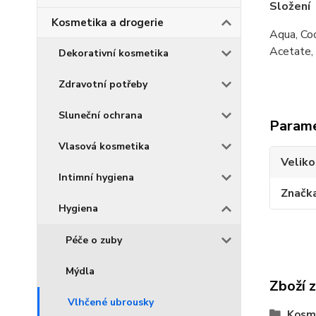
Složení
Kosmetika a drogerie
Aqua, Coc
Acetate, 
Dekorativní kosmetika
Zdravotní potřeby
Sluneční ochrana
Param
Vlasová kosmetika
Veliko
Intimní hygiena
Značk
Hygiena
Péče o zuby
Mýdla
Zboží 
Vlhčené ubrousky
Kosme