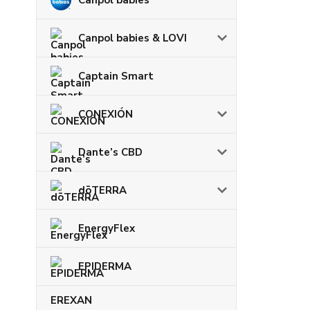
Canpol babies & LOVI
Captain Smart
CONEXIÓN
Dante’s CBD
dōTERRA
EnergyFlex
EPIDERMA
EREXAN