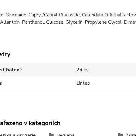
o-Glucoside, Capryl/Capryl Glucoside, Calendula Officinalis Flo
Allantoin, Panthenol, Glucose, Glycerin, Propylene Glycol, Dimeth
etry
st balení
24 ks
a
Linteo
zařazeno v kategoriích
tika a drogerie
Hygiena
Zdra