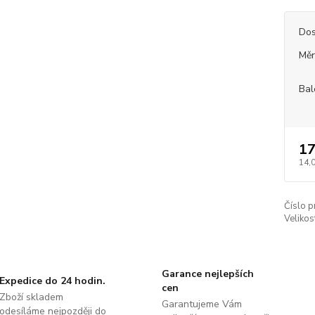
Dos
Měr
Bal
17
14,
Číslo p
Velikos
Garance nejlepších
Expedice do 24 hodin.
cen
Zboží skladem
Garantujeme Vám
odesíláme nejpozději do