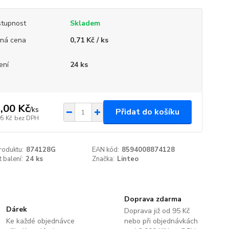
tupnost
Skladem
ná cena
0,71 Kč / ks
ení
24 ks
,00 Kč
/
ks
Přidat do košíku
05 Kč
bez DPH
roduktu:
874128G
EAN kód:
8594008874128
t balení:
24 ks
Značka:
Linteo
Doprava zdarma
Dárek
Doprava již od 95 Kč
Ke každé objednávce
nebo při objednávkách