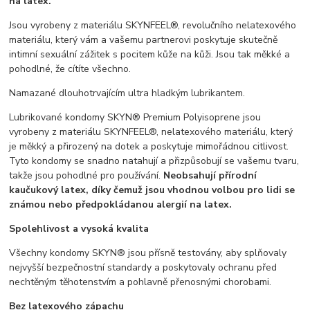
na latex.
Jsou vyrobeny z materiálu SKYNFEEL®, revolučního nelatexového
materiálu, který vám a vašemu partnerovi poskytuje skutečně
intimní sexuální zážitek s pocitem kůže na kůži. Jsou tak měkké a
pohodlné, že cítíte všechno.
Namazané dlouhotrvajícím ultra hladkým lubrikantem.
Lubrikované kondomy SKYN® Premium Polyisoprene jsou
vyrobeny z materiálu SKYNFEEL®, nelatexového materiálu, který
je měkký a přirozený na dotek a poskytuje mimořádnou citlivost.
Tyto kondomy se snadno natahují a přizpůsobují se vašemu tvaru,
takže jsou pohodlné pro používání.
Neobsahují přírodní
kaučukový latex, díky čemuž jsou vhodnou volbou pro lidi se
známou nebo předpokládanou alergií na latex.
Spolehlivost a vysoká kvalita
Všechny kondomy SKYN® jsou přísně testovány, aby splňovaly
nejvyšší bezpečnostní standardy a poskytovaly ochranu před
nechtěným těhotenstvím a pohlavně přenosnými chorobami.
Bez latexového zápachu