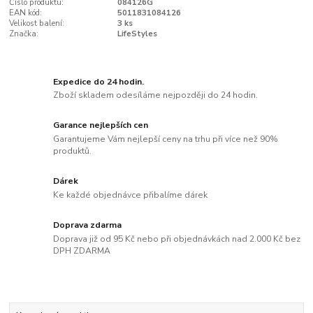
Číslo produktu:
084126G
EAN kód:
5011831084126
Velikost balení:
3 ks
Značka:
LifeStyles
Expedice do 24 hodin.
Zboží skladem odesíláme nejpozději do 24 hodin.
Garance nejlepších cen
Garantujeme Vám nejlepší ceny na trhu při více než 90%
produktů.
Dárek
Ke každé objednávce přibalíme dárek
Doprava zdarma
Doprava již od 95 Kč nebo při objednávkách nad 2.000 Kč bez
DPH ZDARMA