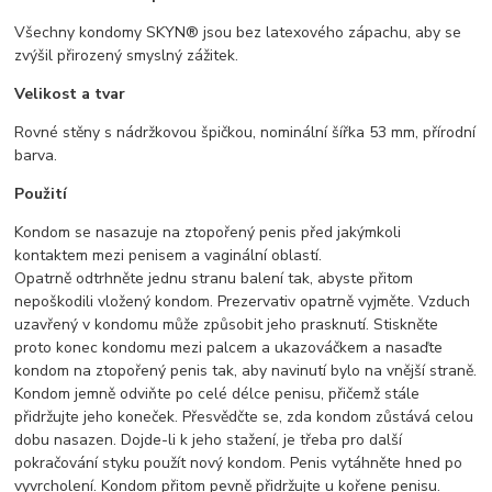
Všechny kondomy SKYN® jsou bez latexového zápachu, aby se
zvýšil přirozený smyslný zážitek.
Velikost a tvar
Rovné stěny s nádržkovou špičkou, nominální šířka 53 mm, přírodní
barva.
Použití
Kondom se nasazuje na ztopořený penis před jakýmkoli
kontaktem mezi penisem a vaginální oblastí.
Opatrně odtrhněte jednu stranu balení tak, abyste přitom
nepoškodili vložený kondom. Prezervativ opatrně vyjměte. Vzduch
uzavřený v kondomu může způsobit jeho prasknutí. Stiskněte
proto konec kondomu mezi palcem a ukazováčkem a nasaďte
kondom na ztopořený penis tak, aby navinutí bylo na vnější straně.
Kondom jemně odviňte po celé délce penisu, přičemž stále
přidržujte jeho koneček. Přesvědčte se, zda kondom zůstává celou
dobu nasazen. Dojde-li k jeho stažení, je třeba pro další
pokračování styku použít nový kondom. Penis vytáhněte hned po
vyvrcholení. Kondom přitom pevně přidržujte u kořene penisu.