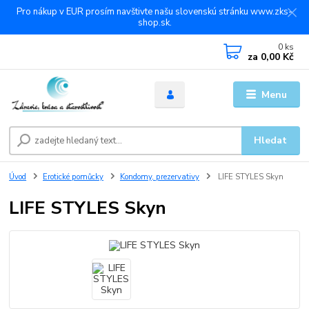
Pro nákup v EUR prosím navštivte našu slovenskú stránku www.zks-
shop.sk.
0
ks
za
0,00 Kč
Menu
Hledat
Úvod
Erotické pomůcky
Kondomy, prezervativy
LIFE STYLES Skyn
LIFE STYLES Skyn