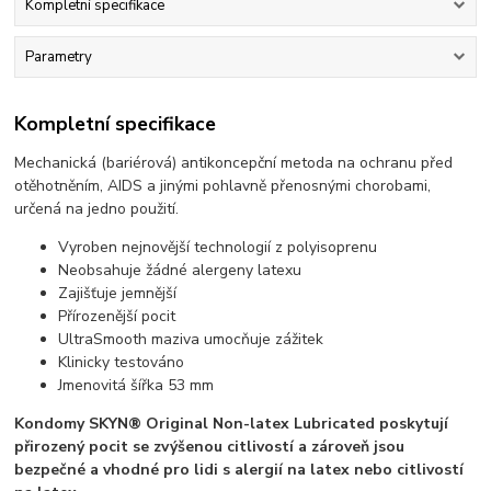
Kompletní specifikace
Parametry
Kompletní specifikace
Mechanická (bariérová) antikoncepční metoda na ochranu před
otěhotněním, AIDS a jinými pohlavně přenosnými chorobami,
určená na jedno použití.
Vyroben nejnovější technologií z polyisoprenu
Neobsahuje žádné alergeny latexu
Zajišťuje jemnější
Přírozenější pocit
UltraSmooth maziva umocňuje zážitek
Klinicky testováno
Jmenovitá šířka 53 mm
Kondomy SKYN® Original Non-latex Lubricated poskytují
přirozený pocit se zvýšenou citlivostí a zároveň jsou
bezpečné a vhodné pro lidi s alergií na latex nebo citlivostí