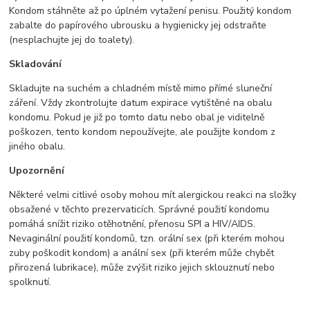
Kondom stáhněte až po úplném vytažení penisu. Použitý kondom
zabalte do papírového ubrousku a hygienicky jej odstraňte
(nesplachujte jej do toalety).
Skladování
Skladujte na suchém a chladném místě mimo přímé sluneční
záření. Vždy zkontrolujte datum expirace vytištěné na obalu
kondomu. Pokud je již po tomto datu nebo obal je viditelně
poškozen, tento kondom nepoužívejte, ale použijte kondom z
jiného obalu.
Upozornění
Některé velmi citlivé osoby mohou mít alergickou reakci na složky
obsažené v těchto prezervaticích. Správné použití kondomu
pomáhá snížit riziko otěhotnění, přenosu SPI a HIV/AIDS.
Nevaginální použití kondomů, tzn. orální sex (při kterém mohou
zuby poškodit kondom) a anální sex (při kterém může chybět
přirozená lubrikace), může zvýšit riziko jejich sklouznutí nebo
spolknutí.