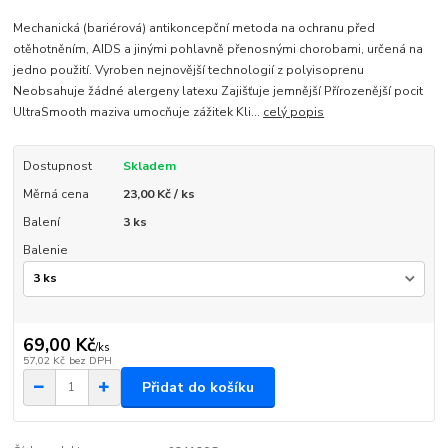
Mechanická (bariérová) antikoncepční metoda na ochranu před
otěhotněním, AIDS a jinými pohlavně přenosnými chorobami, určená na
jedno použití. Vyroben nejnovější technologií z polyisoprenu
Neobsahuje žádné alergeny latexu Zajišťuje jemnější Přírozenější pocit
UltraSmooth maziva umocňuje zážitek Kli...
celý popis
Dostupnost
Skladem
Měrná cena
23,00 Kč / ks
Balení
3 ks
Balenie
69,00 Kč
/
ks
57,02 Kč
bez DPH
Přidat do košíku