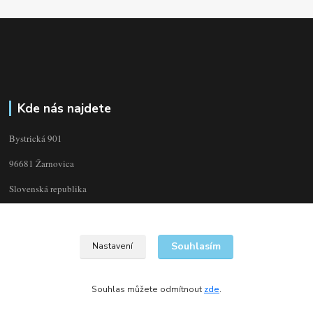
Kde nás najdete
Bystrická 901
96681 Žarnovica
Slovenská republika
Souhlasím
Nastavení
Souhlas můžete odmítnout
zde
.