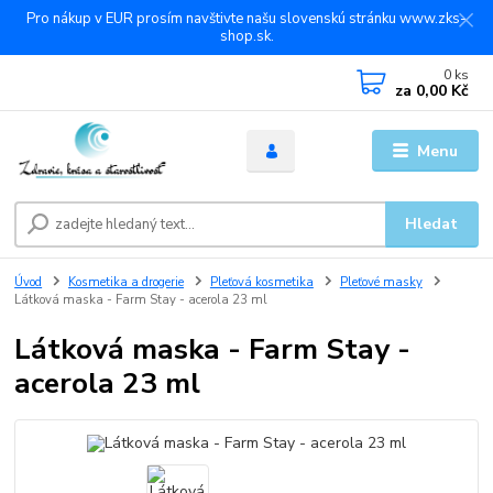
Pro nákup v EUR prosím navštivte našu slovenskú stránku www.zks-
shop.sk.
0
ks
za
0,00 Kč
Menu
Hledat
Úvod
Kosmetika a drogerie
Pleťová kosmetika
Pleťové masky
Látková maska ​​- Farm Stay - acerola 23 ml
Látková maska ​​- Farm Stay -
acerola 23 ml