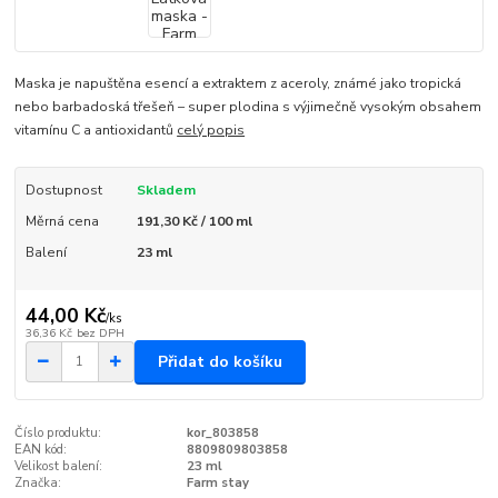
Maska je napuštěna esencí a extraktem z aceroly, známé jako tropická
nebo barbadoská třešeň – super plodina s výjimečně vysokým obsahem
vitamínu C a antioxidantů
celý popis
Dostupnost
Skladem
Měrná cena
191,30 Kč / 100 ml
Balení
23 ml
44,00 Kč
/
ks
36,36 Kč
bez DPH
Přidat do košíku
Číslo produktu:
kor_803858
EAN kód:
8809809803858
Velikost balení:
23 ml
Značka:
Farm stay