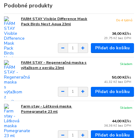
Podobné produkty
FARM STAY Visible Difference Mask
Do 4 týdnů
Pack Birds Nest Aqua 23ml
36,00 Kč
/
ks
29,75 Kč
bez DPH
Přidat do košíku
FARM STAY - Regeneračná maska ​​s
Skladem
výťažkom z perálu 23ml
50,00 Kč
/
ks
41,32 Kč
bez DPH
Přidat do košíku
Farm stay - Látková maska ​​
Skladem
Pomegranate 23 ml
44,00 Kč
/
ks
36,36 Kč
bez DPH
Přidat do košíku