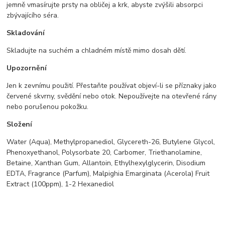
jemně vmasírujte prsty na obličej a krk, abyste zvýšili absorpci
zbývajícího séra.
Skladování
Skladujte na suchém a chladném místě mimo dosah dětí.
Upozornění
Jen k zevnímu použití. Přestaňte používat objeví-li se příznaky jako
červené skvrny, svědění nebo otok. Nepoužívejte na otevřené rány
nebo porušenou pokožku.
Složení
Water (Aqua), Methylpropanediol, Glycereth-26, Butylene Glycol,
Phenoxyethanol, Polysorbate 20, Carbomer, Triethanolamine,
Betaine, Xanthan Gum, Allantoin, Ethylhexylglycerin, Disodium
EDTA, Fragrance (Parfum), Malpighia Emarginata (Acerola) Fruit
Extract (100ppm), 1-2 Hexanediol