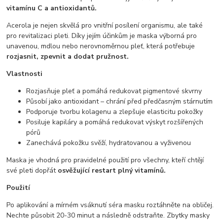
vitamínu C a antioxidantů.
Acerola je nejen skvělá pro vnitřní posílení organismu, ale také
pro revitalizaci pleti. Díky jejím účinkům je maska ​​výborná pro
unavenou, mdlou nebo nerovnoměrnou pleť, která potřebuje
rozjasnit, zpevnit a dodat pružnost.
Vlastnosti
Rozjasňuje pleť a pomáhá redukovat pigmentové skvrny
Působí jako antioxidant – chrání před předčasným stárnutím
Podporuje tvorbu kolagenu a zlepšuje elasticitu pokožky
Posiluje kapiláry a pomáhá redukovat výskyt rozšířených
pórů
Zanechává pokožku svěží, hydratovanou a vyživenou
Maska je vhodná pro pravidelné použití pro všechny, kteří chtějí
své pleti dopřát
osvěžující restart plný vitamínů.
Použití
Po aplikování a mírném vsáknutí séra masku roztáhněte na obličej.
Nechte působit 20-30 minut a následně odstraňte. Zbytky masky