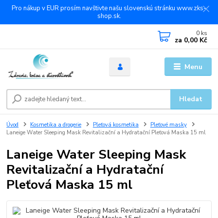
Pro nákup v EUR prosím navštivte našu slovenskú stránku www.zks-
shop.sk.
0
ks
za
0,00 Kč
Menu
Hledat
Úvod
Kosmetika a drogerie
Pleťová kosmetika
Pleťové masky
Laneige Water Sleeping Mask Revitalizační a Hydratační Pleťová Maska 15 ml
Laneige Water Sleeping Mask
Revitalizační a Hydratační
Pleťová Maska 15 ml