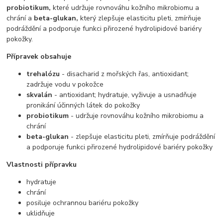
probiotikum,
které udržuje rovnováhu kožního mikrobiomu a
chrání a
beta-glukan,
který zlepšuje elasticitu pleti, zmírňuje
podráždění a podporuje funkci přirozené hydrolipidové bariéry
pokožky.
Přípravek obsahuje
trehalózu
- disacharid z mořských řas, antioxidant;
zadržuje vodu v pokožce
skvalán
- antioxidant; hydratuje, vyživuje a usnadňuje
pronikání účinných látek do pokožky
probiotikum
- udržuje rovnováhu kožního mikrobiomu a
chrání
beta-glukan
- zlepšuje elasticitu pleti, zmírňuje podráždění
a podporuje funkci přirozené hydrolipidové bariéry pokožky
Vlastnosti přípravku
hydratuje
chrání
posiluje ochrannou bariéru pokožky
uklidňuje