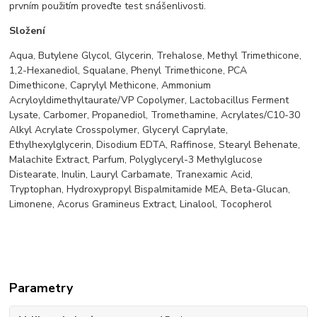
prvním použitím proveďte test snášenlivosti.
Složení
Aqua, Butylene Glycol, Glycerin, Trehalose, Methyl Trimethicone,
1,2-Hexanediol, Squalane, Phenyl Trimethicone, PCA
Dimethicone, Caprylyl Methicone, Ammonium
Acryloyldimethyltaurate/VP Copolymer, Lactobacillus Ferment
Lysate, Carbomer, Propanediol, Tromethamine, Acrylates/C10-30
Alkyl Acrylate Crosspolymer, Glyceryl Caprylate,
Ethylhexylglycerin, Disodium EDTA, Raffinose, Stearyl Behenate,
Malachite Extract, Parfum, Polyglyceryl-3 Methylglucose
Distearate, Inulin, Lauryl Carbamate, Tranexamic Acid,
Tryptophan, Hydroxypropyl Bispalmitamide MEA, Beta-Glucan,
Limonene, Acorus Gramineus Extract, Linalool, Tocopherol
Parametry