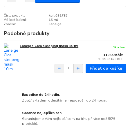
Číslo produktu:
kor_092793
Velikost balení:
15 ml
Značka:
Laneige
Podobné produkty
Laneige Cica sleeping mask 10 ml
Skladem
119,00 Kč
/
ks
98,35 Kč
bez DPH
Přidat do košíku
Expedice do 24 hodin.
Zboží skladem odesíláme nejpozději do 24 hodin.
Garance nejlepších cen
Garantujeme Vám nejlepší ceny na trhu při více než 90%
produktů.