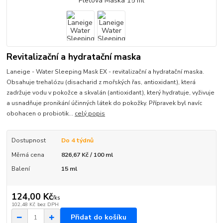
Revitalizační a hydratační maska
Laneige - Water Sleeping Mask EX - revitalizační a hydratační maska.
Obsahuje trehalózu (disacharid z mořských řas, antioxidant), která
zadržuje vodu v pokožce a skvalán (antioxidant), který hydratuje, vyživuje
a usnadňuje pronikání účinných látek do pokožky. Přípravek byl navíc
obohacen o probiotik...
celý popis
Dostupnost
Do 4 týdnů
Měrná cena
826,67 Kč / 100 ml
Balení
15 ml
124,00 Kč
/
ks
102,48 Kč
bez DPH
Přidat do košíku