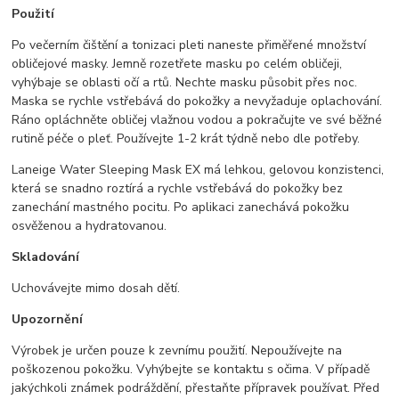
Použití
Po večerním čištění a tonizaci pleti naneste přiměřené množství
obličejové masky. Jemně rozetřete masku po celém obličeji,
vyhýbaje se oblasti očí a rtů. Nechte masku působit přes noc.
Maska se rychle vstřebává do pokožky a nevyžaduje oplachování.
Ráno opláchněte obličej vlažnou vodou a pokračujte ve své běžné
rutině péče o pleť. Používejte 1-2 krát týdně nebo dle potřeby.
Laneige Water Sleeping Mask EX má lehkou, gelovou konzistenci,
která se snadno roztírá a rychle vstřebává do pokožky bez
zanechání mastného pocitu. Po aplikaci zanechává pokožku
osvěženou a hydratovanou.
Skladování
Uchovávejte mimo dosah dětí.
Upozornění
Výrobek je určen pouze k zevnímu použití. Nepoužívejte na
poškozenou pokožku. Vyhýbejte se kontaktu s očima. V případě
jakýchkoli známek podráždění, přestaňte přípravek používat. Před