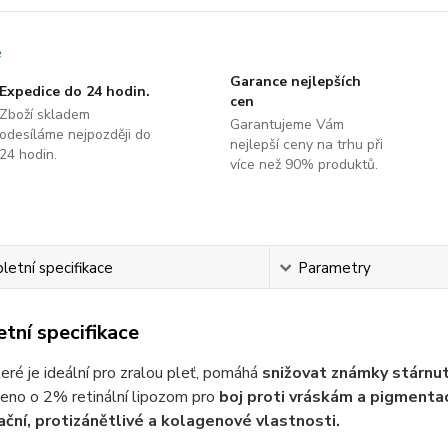
Garance nejlepších
Expedice do 24 hodin.
cen
Zboží skladem
Garantujeme Vám
odesíláme nejpozději do
nejlepší ceny na trhu při
24 hodin.
více než 90% produktů.
etní specifikace
Parametry
tní specifikace
eré je ideální pro zralou pleť, pomáhá
snižovat známky stárnut
eno o 2% retinální lipozom pro
boj proti vráskám a pigmentac
ační, protizánětlivé a kolagenové vlastnosti.