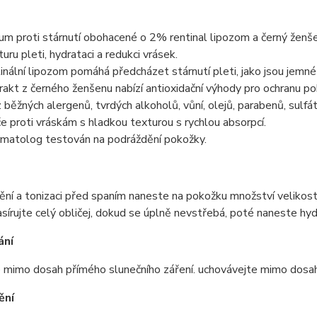
um proti stárnutí obohacené o 2% rentinal lipozom a černý ženšen
turu pleti, hydrataci a redukci vrásek.
inální lipozom pomáhá předcházet stárnutí pleti, jako jsou jemné l
rakt z černého ženšenu nabízí antioxidační výhody pro ochranu po
 běžných alergenů, tvrdých alkoholů, vůní, olejů, parabenů, sulfát
e proti vráskám s hladkou texturou s rychlou absorpcí.
matolog testován na podráždění pokožky.
ění a tonizaci před spaním naneste na pokožku množství velikosti
írujte celý obličej, dokud se úplně nevstřebá, poté naneste hydr
ání
 mimo dosah přímého slunečního záření. uchovávejte mimo dosah
ění