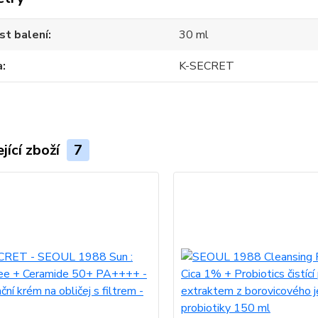
st balení
30 ml
a
K-SECRET
jící zboží
7