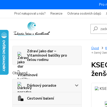
Pro 
Proč nakupovat u nás?
Recenze
Ochrana osobních údajů
Úvod
K
Zdraví jako dar –
+ černý žen
Vitamínové balíčky pro
celou rodinu
KSEC
ženš
Oblíbené
Dárkový poradce
Cestovní balení