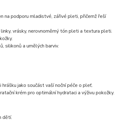
 na podporu mladistvé, zářivé pleti, přičemž řeší
inky, vrásky, nerovnoměrný tón pleti a textura pleti.
kožky.
ů, silikonů a umělých barviv.
 hrášku jako součást vaší noční péče o pleť.
atační krém pro optimální hydrataci a výživu pokožky.
 dětí.