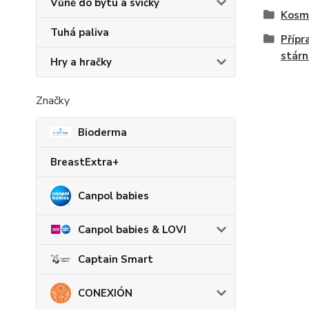
Vůně do bytu a svíčky
Kosme
Tuhá paliva
Přípr
stárn
Hry a hračky
Značky
Bioderma
BreastExtra+
Canpol babies
Canpol babies & LOVI
Captain Smart
CONEXIÓN