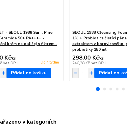
T - SEOUL 1988 Sun : Pine
SEOUL 1988 Cleansing Foam
Ceramide 50+ PA++++ -
1% + Probiotics čistící pěna
ní krém na obličej s filtrem -
extraktem z borovicového je
probiotiky 150 ml
0 Kč
298,00 Kč
/
ks
/
ks
Do 4 týdnů
Kč
bez DPH
246,28 Kč
bez DPH
Přidat do košíku
Přidat do ko
zařazeno v kategoriích