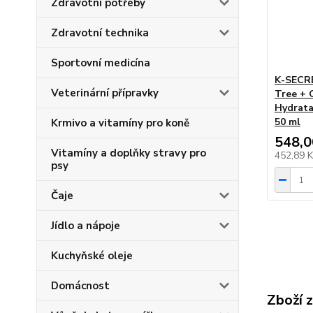
Zdravotní potřeby
Zdravotní technika
Sportovní medicína
K-SECRE
Veterinární přípravky
Tree + 
Hydratač
50 ml
Krmivo a vitamíny pro koně
548,0
Vitamíny a doplňky stravy pro
452,89 
psy
Čaje
Jídlo a nápoje
Kuchyňské oleje
Domácnost
Zboží 