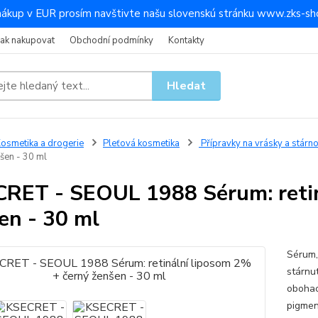
nákup v EUR prosím navštivte našu slovenskú stránku www.zks-sho
Jak nakupovat
Obchodní podmínky
Kontakty
Hledat
osmetika a drogerie
Pleťová kosmetika
Přípravky na vrásky a stárno
šen - 30 ml
RET - SEOUL 1988 Sérum: retin
en - 30 ml
Sérum,
stárnut
obohac
pigmen