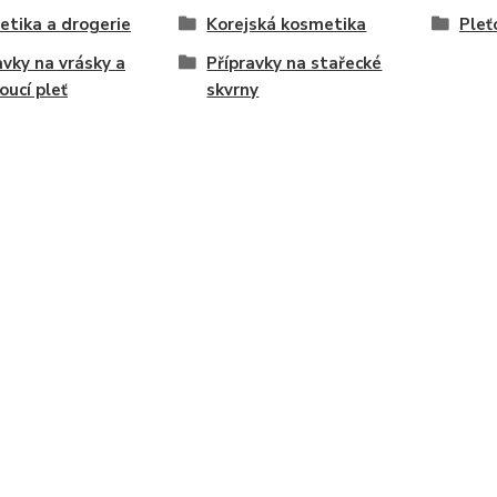
tika a drogerie
Korejská kosmetika
Pleť
avky na vrásky a
Přípravky na stařecké
oucí pleť
skvrny