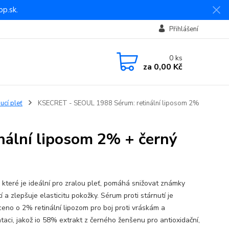
p.sk.
Přihlášení
0
ks
za
0,00 Kč
ucí pleť
KSECRET - SEOUL 1988 Sérum: retinální liposom 2%
ální liposom 2% + černý
 které je ideální pro zralou pleť, pomáhá snižovat známky
í a zlepšuje elasticitu pokožky. Sérum proti stárnutí je
eno o 2% retinální lipozom pro boj proti vráskám a
taci, jakož io 58% extrakt z černého ženšenu pro antioxidační,