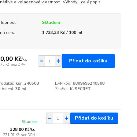
ánětlivé a kolagenové vlastnosti. Výhody...
celý popis
tupnost
Skladem
ná cena
1 733,33 Kč / 100 ml
0,00 Kč
/
ks
Přidat do košíku
,75 Kč
bez DPH
roduktu:
kor_240508
EAN kód:
8809695240508
t balení:
30 ml
Značka:
K-SECRET
Přidat do košíku
Skladem
328,00 Kč
/
ks
271,07 Kč
bez DPH