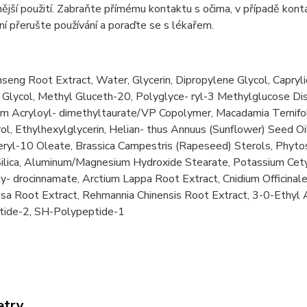
nější použití. Zabraňte přímému kontaktu s očima, v případě kon
í přerušte používání a poraďte se s lékařem.
seng Root Extract, Water, Glycerin, Dipropylene Glycol, Caprylic
Glycol, Methyl Gluceth-20, Polyglyce- ryl-3 Methylglucose Dis
 Acryloyl- dimethyltaurate/VP Copolymer, Macadamia Ternifoli
l, Ethylhexylglycerin, Helian- thus Annuus (Sunflower) Seed O
eryl-10 Oleate, Brassica Campestris (Rapeseed) Sterols, Phyt
 Silica, Aluminum/Magnesium Hydroxide Stearate, Potassium Cet
- drocinnamate, Arctium Lappa Root Extract, Cnidium Officinale
osa Root Extract, Rehmannia Chinensis Root Extract, 3-0-Ethyl 
tide-2, SH-Polypeptide-1
etry