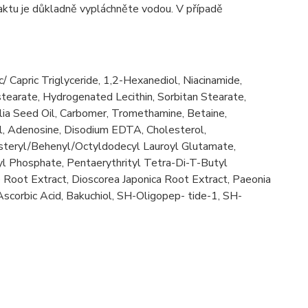
taktu je důkladně vypláchněte vodou. V případě
/ Capric Triglyceride, 1,2-Hexanediol, Niacinamide,
tearate, Hydrogenated Lecithin, Sorbitan Stearate,
a Seed Oil, Carbomer, Tromethamine, Betaine,
il, Adenosine, Disodium EDTA, Cholesterol,
osteryl/Behenyl/Octyldodecyl Lauroyl Glutamate,
yl Phosphate, Pentaerythrityl Tetra-Di-T-Butyl
 Root Extract, Dioscorea Japonica Root Extract, Paeonia
Ascorbic Acid, Bakuchiol, SH-Oligopep- tide-1, SH-