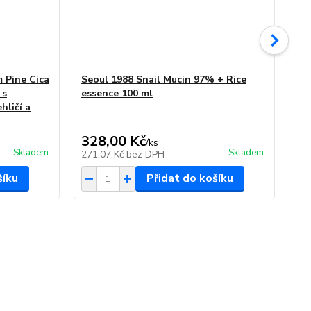
 Pine Cica
Seoul 1988 Snail Mucin 97% + Rice
Se
 s
essence 100 ml
cr
hličí a
328,00 Kč
47
/
ks
Skladem
Skladem
271,07 Kč
bez DPH
39
šíku
Přidat do košíku