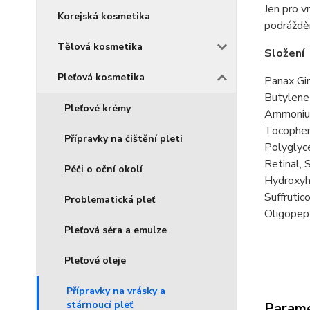
Jen pro v
Korejská kosmetika
podrážděn
Tělová kosmetika
Složení
Pleťová kosmetika
Panax Gin
Butylene 
Pleťové krémy
Ammonium
Tocophero
Přípravky na čištění pleti
Polyglyc
Retinal,
Péči o oční okolí
Hydroxyhy
Suffrutic
Problematická pleť
Oligopep
Pleťová séra a emulze
Pleťové oleje
Přípravky na vrásky a
stárnoucí pleť
Param