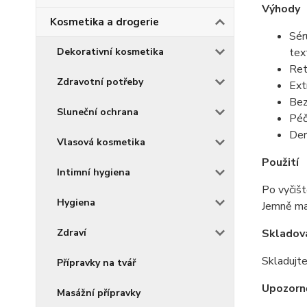
Výhody
Kosmetika a drogerie
Sér
Dekorativní kosmetika
tex
Ret
Zdravotní potřeby
Ext
Bez
Sluneční ochrana
Péč
Der
Vlasová kosmetika
Použití
Intimní hygiena
Po vyčišt
Hygiena
Jemně mas
Zdraví
Skladov
Skladujte
Přípravky na tvář
Upozorn
Masážní přípravky