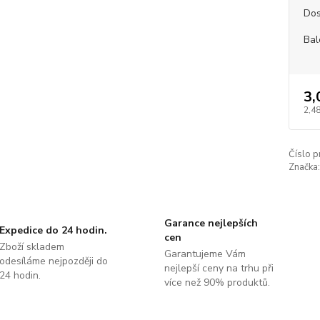
Dos
Bal
3,
2,48
Číslo p
Značka:
Garance nejlepších
Expedice do 24 hodin.
cen
Zboží skladem
Garantujeme Vám
odesíláme nejpozději do
nejlepší ceny na trhu při
24 hodin.
více než 90% produktů.