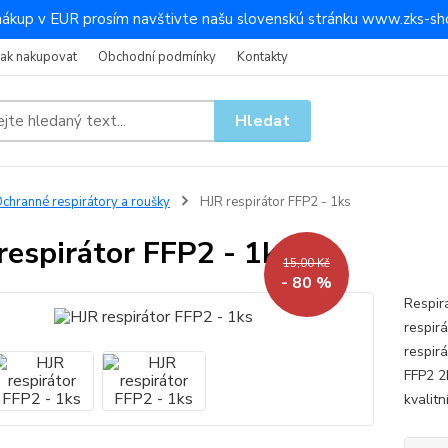
nákup v EUR prosím navštivte našu slovenskú stránku www.zks-sho
Jak nakupovat
Obchodní podmínky
Kontakty
Hledat
chranné respirátory a roušky
HJR respirátor FFP2 - 1ks
respirátor FFP2 - 1ks
15,00 Kč
- 80 %
Respir
respir
respir
FFP2 2
kvalitn