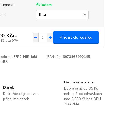
tupnost
Skladem
enie
00 Kč
/
ks
Přidat do košíku
 Kč
bez DPH
roduktu:
FFP2-HJR-bílá
EAN kód:
6973468990145
HJR
Doprava zdarma
Dárek
Doprava již od 95 Kč
Ke každé objednávce
nebo při objednávkách
přibalíme dárek
nad 2.000 Kč bez DPH
ZDARMA