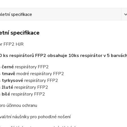
etní specifikace
tní specifikace
or FFP2 HJR
0 ks respirátorů FFP2 obsahuje 10ks respirátor v 5 barvác
 černé
respirátory FFP2
s tmavě
modré respirátory FFP2
 tyrkysové
respirátory FFP2
 žluté
respirátory FFP2
 bílé
respirátory FFP2
pro účinnou ochranu
alitní náušníky pro pohodlné nošení