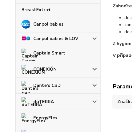
Zahoďte 
BreastExtra+
doj
Canpol babies
zan
doj
Canpol babies & LOVI
Z hygien
Captain Smart
V případ
CONEXIÓN
Dante’s CBD
Param
Značk
dōTERRA
EnergyFlex