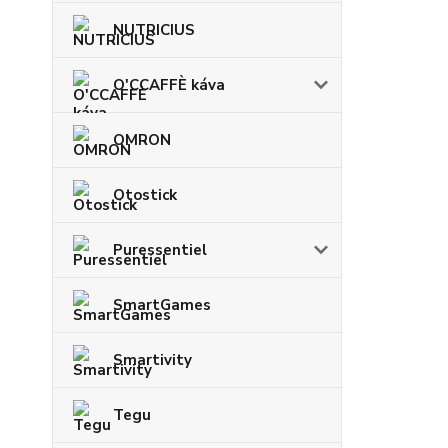
NUTRICIUS
O'CCAFFÈ káva
OMRON
Otostick
Puressentiel
SmartGames
Smartivity
Tegu