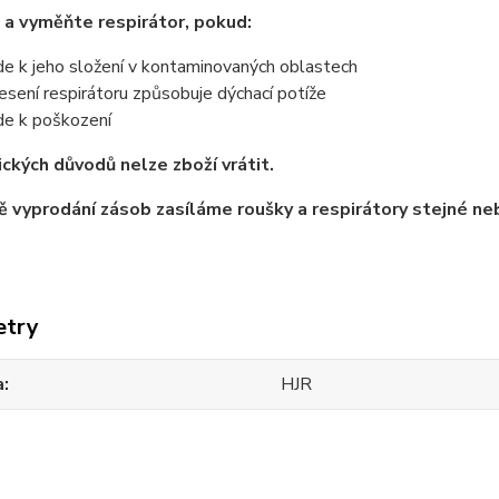
a vyměňte respirátor, pokud:
de k jeho složení v kontaminovaných oblastech
esení respirátoru způsobuje dýchací potíže
de k poškození
ických důvodů nelze zboží vrátit.
ě vyprodání zásob zasíláme roušky a respirátory stejné nebo
etry
a
HJR