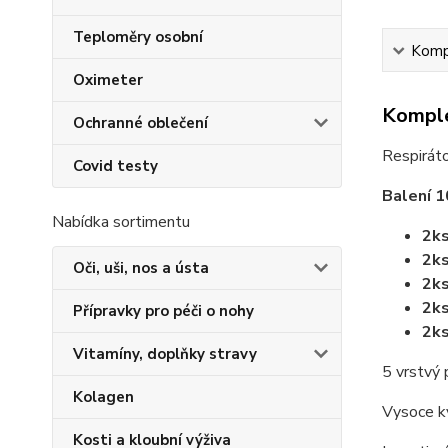
Teploměry osobní
Kompl
Oximeter
Komple
Ochranné oblečení
Respirát
Covid testy
Balení 1
Nabídka sortimentu
2ks
2k
Oči, uši, nos a ústa
2ks
2ks
Přípravky pro péči o nohy
2ks
Vitamíny, doplňky stravy
5 vrstvý 
Kolagen
Vysoce kv
Kosti a kloubní výživa