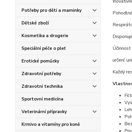
Inovativn
Potřeby pro děti a maminky
Pohodlné 
Dětské zboží
Respiráto
Kosmetika a drogerie
Disponuj
Účinnost 
Speciální péče o pleť
určení: un
Erotické pomůcky
Každý res
Zdravotní potřeby
Vlastno
Zdravotní technika
Fil
Sportovní medicína
Vys
Leh
Veterinární přípravky
Poh
Bez
Krmivo a vitamíny pro koně
Pru