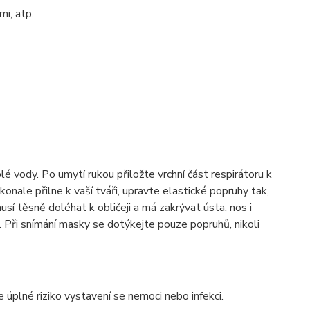
i, atp.
 vody. Po umytí rukou přiložte vrchní část respirátoru k
okonale přilne k vaší tváři, upravte elastické popruhy tak,
í těsně doléhat k obličeji a má zakrývat ústa, nos i
 Při snímání masky se dotýkejte pouze popruhů, nikoli
e úplné riziko vystavení se nemoci nebo infekci.