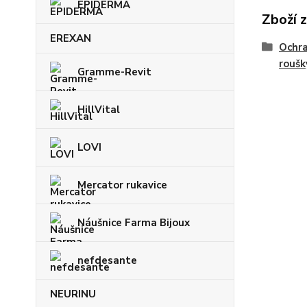
EPIDERMA
Zboží 
EREXAN
Ochra
roušk
Gramme-Revit
HillVital
LOVI
Mercator rukavice
Náušnice Farma Bijoux
nefdesante
NEURINU