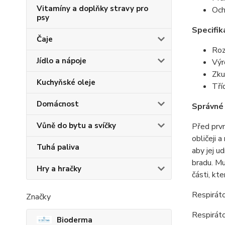
Vitamíny a doplňky stravy pro
Och
psy
Specifik
Čaje
Ro
Jídlo a nápoje
Výr
Zku
Kuchyňské oleje
Tří
Domácnost
Správné
Vůně do bytu a svíčky
Před prvn
obličeji 
Tuhá paliva
aby jej u
bradu. Mu
Hry a hračky
části, kte
Respiráto
Značky
Respiráto
Bioderma