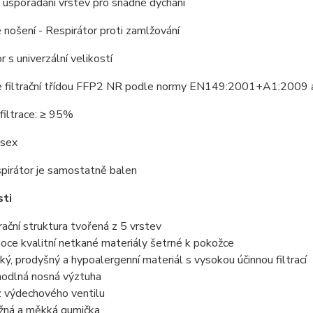
í uspořádání vrstev pro snadné dýchání
nošení - Respirátor proti zamlžování
r s univerzální velikostí
e filtrační třídou FFP2 NR podle normy EN149:2001+A1:2009 a 
filtrace: ≥ 95%
isex
pirátor je samostatně balen
sti
trační struktura tvořená z 5 vrstev
oce kvalitní netkané materiály šetrné k pokožce
ký, prodyšný a hypoalergenní materiál s vysokou účinnou filtrací
odlná nosná výztuha
 výdechového ventilu
žná a měkká gumička