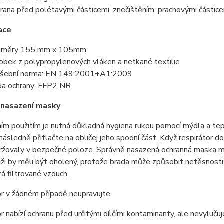
rana před polétavými částicemi, znečištěním, prachovými částicem
ace
změry 155 mm x 105mm
obek z polypropylenových vláken a netkané textilie
šební norma: EN 149:2001+A1:2009
da ochrany: FFP2 NR
 nasazení masky
ím použitím je nutná důkladná hygiena rukou pomocí mýdla a teplé
a následně přitlačte na obličej jeho spodní část. Když respirátor d
držovaly v bezpečné poloze. Správně nasazená ochranná maska mus
ži by měli být oholený, protože brada může způsobit netěsnosti.
rá filtrované vzduch.
r v žádném případě neupravujte.
r nabízí ochranu před určitými dílčími kontaminanty, ale nevylučuj