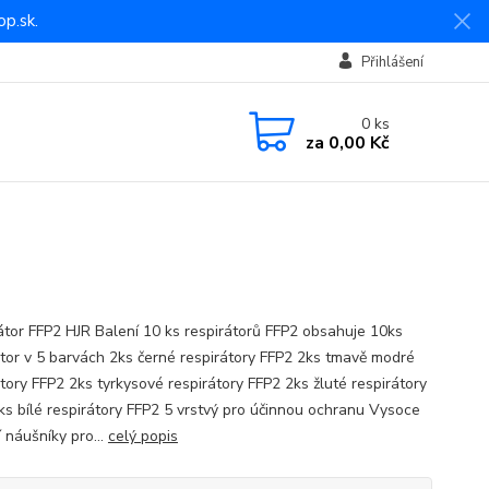
p.sk.
Přihlášení
0
ks
za
0,00 Kč
átor FFP2 HJR Balení 10 ks respirátorů FFP2 obsahuje 10ks
átor v 5 barvách 2ks černé respirátory FFP2 2ks tmavě modré
átory FFP2 2ks tyrkysové respirátory FFP2 2ks žluté respirátory
ks bílé respirátory FFP2 5 vrstvý pro účinnou ochranu Vysoce
í náušníky pro...
celý popis