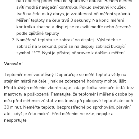
nad obočím) podél čela ke spánkové oblasti. Během měření
svítí modrá navigační kontrolka. Pokud světelný kroužek
tvoří na čele ostrý obrys, je vzdálenost při měření správná.
Měření teploty na čele trvá 3 sekundy. Na konci měření
kontrolka zhasne a displej se rozsvítí modře nebo červeně
podle zjištěné teploty.
Naměřená teplota se zobrazí na displeji. Výsledek se
zobrazí na 5 sekund, poté se na displeji zobrazí blikající
symbol "°C". Nyní je přístroj připraven k dalšímu měření.
Varování
Teploměr není vodotěsný. Doporučuje se měřit teplotu vždy na
stejném místě na čele, jinak se zobrazené hodnoty mohou lišit.
Před každým měřením zkontrolujte, zda je čočka snímače čistá, bez
mastnoty a poškozená. Pamatujte, že teploměr i měřená osoba by
měli před měřením zůstat v místnosti při pokojové teplotě alespoň
30 minut. Neměřte teplotu bezprostředně po sprchování, plavání
atd., když je čelo mokré. Před měřením nejezte, nepijte a
nesportujte.