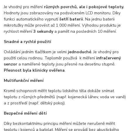
Je vhodný pro měření
různých povrchů, ale i pokojové teploty.
Hodnoty jsou zobrazovány na podsvíceném LCD monitoru. Díky
funkci automatického vypnutí
šetří baterii
. Na jednu baterii
mikrotužky může provést až 1 000 měření. Výhodou produktu je
rychlost měření
3 sekundy
a paměť na posledních 10 měření.
Snadné a rychlé použití
Ovládání jedním tlačítkem je velmi
jednoduché
. Je vhodný pro
použití celou rodinou. Teploměr používá k měření
infračervený
senzor
a naměřené teploty jsou přesné na desetinu stupně.
Přesnost byla klinicky ověřena
.
Multifunkční měření
Kromě schopnosti měřit teplotu lidského těla dokáže snímat
teplotu z různých předmětů (např. kojenecká láhev, voda ve vaně)
a z prostředí (např. dětský pokoj).
Bezpečné měření dětí
Díky bezkontaktnímu principu měření můžete nerušeně měřit
teplotu i kojenců a batolat. Měření se provádí bez akustického