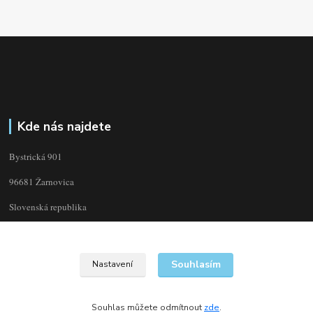
Kde nás najdete
Bystrická 901
96681 Žarnovica
Slovenská republika
Souhlasím
Nastavení
Souhlas můžete odmítnout
zde
.