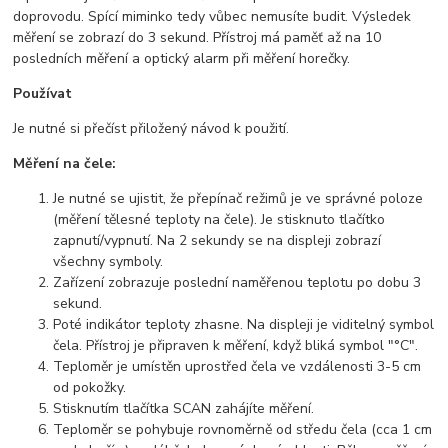
doprovodu. Spící miminko tedy vůbec nemusíte budit. Výsledek
měření se zobrazí do 3 sekund. Přístroj má paměť až na 10
posledních měření a optický alarm při měření horečky.
Používat
Je nutné si přečíst přiložený návod k použití.
Měření na čele:
Je nutné se ujistit, že přepínač režimů je ve správné poloze
(měření tělesné teploty na čele). Je stisknuto tlačítko
zapnutí/vypnutí. Na 2 sekundy se na displeji zobrazí
všechny symboly.
Zařízení zobrazuje poslední naměřenou teplotu po dobu 3
sekund.
Poté indikátor teploty zhasne. Na displeji je viditelný symbol
čela. Přístroj je připraven k měření, když bliká symbol "°C".
Teploměr je umístěn uprostřed čela ve vzdálenosti 3-5 cm
od pokožky.
Stisknutím tlačítka SCAN zahájíte měření.
Teploměr se pohybuje rovnoměrně od středu čela (cca 1 cm