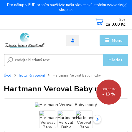
Pro nákup v EUR prosím navštivte našu slovenskú stránku www.zks-
shop.sk.
0
ks
za
0,00 Kč
Menu
Hledat
Úvod
Teploměry osobní
Hartmann Veroval Baby modrý
Hartmann Veroval Baby modrý
900,00 Kč
- 13 %