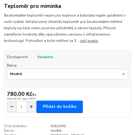
Teploměr pro miminka
Bezkontaktní teploměr nejen pro kojence a batolata najde uplatnění v
celé rodině. Infračervený lékařský teploměr pro bezkontaktní měření
teploty na čele nebo povrchu předmětů a okolní teploty. Přesné
naměřené hodnoty díky speciálnímu senzoru s infračervenou
technologií. Pohodlné a tiché měření za 3...
celý popis
Dostupnost
Skladem
Barva
780,00 Kč
/
ks
644,63 Kč
bez DPH
Přidat do košíku
Číslo produktu:
925133G
Barva:
modrá