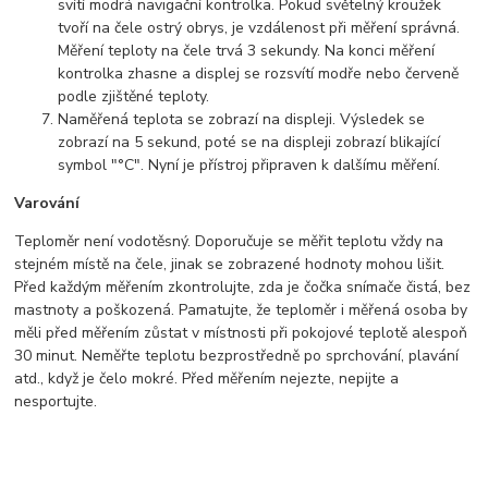
svítí modrá navigační kontrolka. Pokud světelný kroužek
tvoří na čele ostrý obrys, je vzdálenost při měření správná.
Měření teploty na čele trvá 3 sekundy. Na konci měření
kontrolka zhasne a displej se rozsvítí modře nebo červeně
podle zjištěné teploty.
Naměřená teplota se zobrazí na displeji. Výsledek se
zobrazí na 5 sekund, poté se na displeji zobrazí blikající
symbol "°C". Nyní je přístroj připraven k dalšímu měření.
Varování
Teploměr není vodotěsný. Doporučuje se měřit teplotu vždy na
stejném místě na čele, jinak se zobrazené hodnoty mohou lišit.
Před každým měřením zkontrolujte, zda je čočka snímače čistá, bez
mastnoty a poškozená. Pamatujte, že teploměr i měřená osoba by
měli před měřením zůstat v místnosti při pokojové teplotě alespoň
30 minut. Neměřte teplotu bezprostředně po sprchování, plavání
atd., když je čelo mokré. Před měřením nejezte, nepijte a
nesportujte.