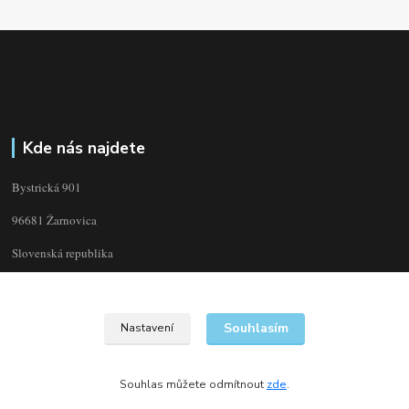
Kde nás najdete
Bystrická 901
96681 Žarnovica
Slovenská republika
Souhlasím
Nastavení
Souhlas můžete odmítnout
zde
.