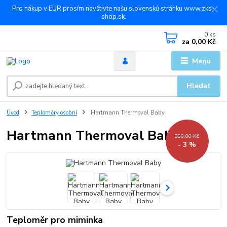
Pro nákup v EUR prosím navštivte našu slovenskú stránku www.zks-
shop.sk.
0
ks
za
0,00 Kč
Menu
Hledat
Úvod
Teploměry osobní
Hartmann Thermoval Baby
Hartmann Thermoval Baby
900,00 Kč
- 3 %
Teploměr pro miminka