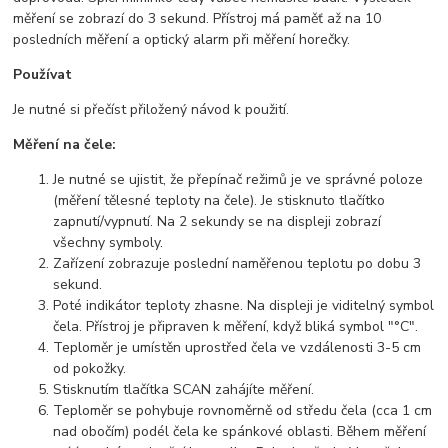
měření se zobrazí do 3 sekund. Přístroj má paměť až na 10
posledních měření a optický alarm při měření horečky.
Používat
Je nutné si přečíst přiložený návod k použití.
Měření na čele:
Je nutné se ujistit, že přepínač režimů je ve správné poloze
(měření tělesné teploty na čele). Je stisknuto tlačítko
zapnutí/vypnutí. Na 2 sekundy se na displeji zobrazí
všechny symboly.
Zařízení zobrazuje poslední naměřenou teplotu po dobu 3
sekund.
Poté indikátor teploty zhasne. Na displeji je viditelný symbol
čela. Přístroj je připraven k měření, když bliká symbol "°C".
Teploměr je umístěn uprostřed čela ve vzdálenosti 3-5 cm
od pokožky.
Stisknutím tlačítka SCAN zahájíte měření.
Teploměr se pohybuje rovnoměrně od středu čela (cca 1 cm
nad obočím) podél čela ke spánkové oblasti. Během měření