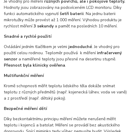
Je vhodný pro měření
různých povrchů, ale i pokojové teploty.
Hodnoty jsou zobrazovány na podsvíceném LCD monitoru. Díky
funkci automatického vypnutí
šetří baterii
. Na jednu baterii
mikrotužky může provést až 1 000 měření. Výhodou produktu je
rychlost měření
3 sekundy
a paměť na posledních 10 měření.
Snadné a rychlé použití
Ovládání jedním tlačítkem je velmi
jednoduché
. Je vhodný pro
použití celou rodinou. Teploměr používá k měření
infračervený
senzor
a naměřené teploty jsou přesné na desetinu stupně.
Přesnost byla klinicky ověřena
.
Multifunkční měření
Kromě schopnosti měřit teplotu lidského těla dokáže snímat
teplotu z různých předmětů (např. kojenecká láhev, voda ve vaně)
a z prostředí (např. dětský pokoj).
Bezpečné měření dětí
Díky bezkontaktnímu principu měření můžete nerušeně měřit
teplotu i kojenců a batolat. Měření se provádí bez akustického
doprovodu. Spící miminko tedy vůbec nemusíte budit. Výsledek