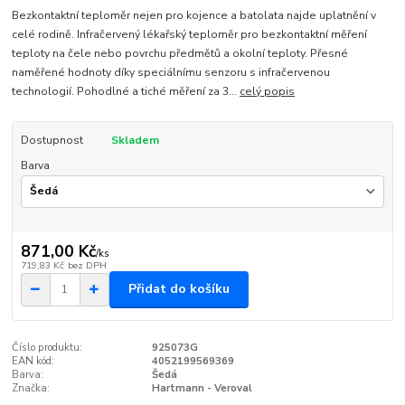
Bezkontaktní teploměr nejen pro kojence a batolata najde uplatnění v
celé rodině. Infračervený lékařský teploměr pro bezkontaktní měření
teploty na čele nebo povrchu předmětů a okolní teploty. Přesné
naměřené hodnoty díky speciálnímu senzoru s infračervenou
technologií. Pohodlné a tiché měření za 3...
celý popis
Dostupnost
Skladem
Barva
871,00 Kč
/
ks
719,83 Kč
bez DPH
Přidat do košíku
Číslo produktu:
925073G
EAN kód:
4052199569369
Barva:
Šedá
Značka:
Hartmann - Veroval